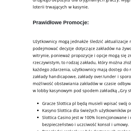
loterii trwających w kasynie.
Prawidłowe Promocje:
Użytkownicy mogą jednakże śledzić aktualizacje n
podejmować decyzje dotyczące zakładów na żywo
witrynie, ponieważ propozycje i opcje mogą się 
rzeczywistym, to rodzaj zakładu, który można z
każdego zdarzenia, użytkownicy mają dostęp do 
zakłady handicapowe, zakłady over/under i sporo
możliwość obstawiania zakładów w czasie odbywani
w lobby kasynowym pod spodem zakładką „Gry st
Gracze Slottica pl będą musieli wpisać swój o
Kasyno Slottica dla świeżych użytkowników pr
Slottica Casino jest w 100% licencjonowane 
bezpieczeństwo i uczciwość konsol i umowy.