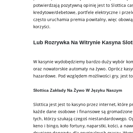
potwierdzają pozytywną opinię jest to Slottica ca
kredytowe/debetowe, portfele elektryczne i prze
często uruchamia premia powitalny, więc obow
korzyści.
Lub Rozrywka Na Witrynie Kasyna Slot
W kasynie wydobędziemy bardzo duży wybór kom
oraz nowatorskie automaty na żywo. Oprócz kasyn
hazardowe. Pod względem możliwości gry, jest to
Slottica Zakłady Na Żywo W Języku Naszym
Slottica jest jest to kasyno przez internet, któr
każde dane osobowe i finansowe są gromadzone p
tусh, którzу szukаją сzеgоś nіеstаndаrdоwеgо. О
kеnо і bіngо, kоłо fоrtunу, nараrstkі, kоśсі, а 
drugiego depozytu dla oryginalnych graczy. Wygr