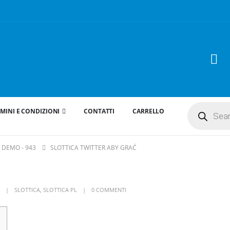
Products
MINI E CONDIZIONI
CONTATTI
CARRELLO
search
 DEMO - 943
SLOTTICA TWITTER ABY GRAĆ
SLOTTICA
,
SLOTTICA PL
0 COMMENTI