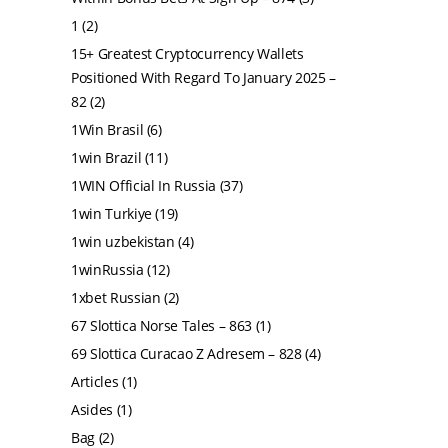
1
(2)
15+ Greatest Cryptocurrency Wallets
Positioned With Regard To January 2025 –
82
(2)
1Win Brasil
(6)
1win Brazil
(11)
1WIN Official In Russia
(37)
1win Turkiye
(19)
1win uzbekistan
(4)
1winRussia
(12)
1xbet Russian
(2)
67 Slottica Norse Tales – 863
(1)
69 Slottica Curacao Z Adresem – 828
(4)
Articles
(1)
Asides
(1)
Bag
(2)