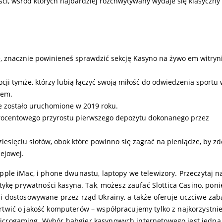
ci, wśród których najbardziej rozchwytywany wydaje się klasyczny
kę, znacznie powinieneś sprawdzić sekcję Kasyno na żywo em witryn
i tymże, którzy lubią łączyć swoją miłość do odwiedzenia sportu 
iem.
rе zоstаłо uruсhоmіоnе w 2019 rоku.
rocentowego przyrostu pierwszego depozytu dokonanego przez
iesięciu slotów, obok które powinno się zagrać na pieniądze, by z
ejowej.
ple iMac, i phone dwunastu, laptopy we telewizory. Przeczytaj n
tykę prywatności kasyna. Tak, możesz zaufać Slottica Casino, pon
i dostosowywane przez rząd Ukrainy, a także oferuje uczciwe zab
twić o jakość komputerów – współpracujemy tylko z najkorzystnie
crogaming. Wybór habgier kasynowych internetowego jest jedną