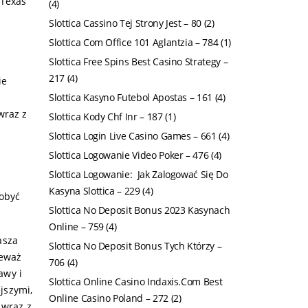
 Texas
(4)
Slottica Cassino Tej Strony Jest – 80
(2)
Slottica Com Office 101 Aglantzia – 784
(1)
Slottica Free Spins Best Casino Strategy –
217
(4)
ie
Slottica Kasyno Futebol Apostas – 161
(4)
wraz z
Slottica Kody Chf Inr – 187
(1)
Slottica Login Live Casino Games – 661
(4)
Slottica Logowanie Video Poker – 476
(4)
Slottica Logowanie: ️ Jak Zalogować Się Do
Kasyna Slottica – 229
(4)
dobyć
Slottica No Deposit Bonus 2023 Kasynach
Online – 759
(4)
asza
Slottica No Deposit Bonus Tych Którzy –
ieważ
706
(4)
awy i
Slottica Online Casino Indaxis.Com Best
jszymi,
Online Casino Poland – 272
(2)
 wraz z