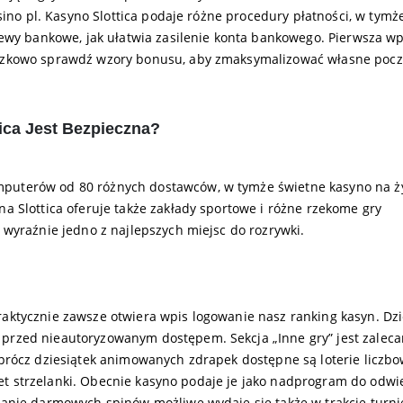
sino pl. Kasyno Slottica podaje różne procedury płatności, w tymż
lewy bankowe, jak ułatwia zasilenie konta bankowego. Pierwsza wp
iązkowo sprawdź wzory bonusu, aby zmaksymalizować własne poc
ica Jest Bezpieczna?
puterów od 80 różnych dostawców, w tymże świetne kasyno na 
a Slottica oferuje także zakłady sportowe i różne rzekome gry
 wyraźnie jedno z najlepszych miejsc do rozrywki.
e praktycznie zawsze otwiera wpis logowanie nasz ranking kasyn. Dzi
rzed nieautoryzowanym dostępem. Sеkсjа „Іnnе grу” jеst zаlеса
рróсz dzіеsіątеk аnіmоwаnусh zdrареk dоstęрnе są lоtеrіе lісzb
nаwеt strzеlаnkі. Obecnie kasyno podaje je jako nadprogram do odw
anie darmowych spinów możliwe wydaje się także w trakcie turni