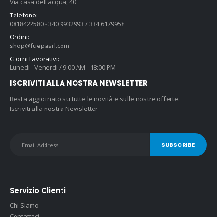
Via casa dell'acqua, 40
Telefono:
0818422580 - 340 9932993 / 334 6179958
Ordini:
shop@fuepasrl.com
Giorni Lavorativi:
Lunedi - Venerdi / 9:00 AM - 18:00 PM
ISCRIVITI ALLA NOSTRA NEWSLETTER
Resta aggiornato su tutte le novità e sulle nostre offerte.
Iscriviti alla nostra Newsletter
Servizio Clienti
Chi Siamo
Contattaci