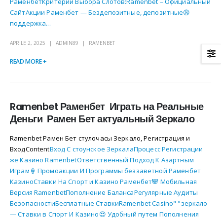
Раменбет
Критерии Выбора Слотов:
Ramenbet – Официальный
Сайт
Акции Раменбет — Бездепозитные, депозитные
😩
поддержка...
APRILE 2, 2025
ADMIN89
RAMENBET
READ MORE +
Ramenbet Раменбет ️ Играть на Реальные
Деньги ️ Рамен Бет актуальный Зеркало
Ramenbet Рамен Бет стулочасы Зеркало, Регистрация и
ВходContent
Вход С стоунское Зеркала
Процесс Регистрации
же Казино Ramenbet
Ответственный Подход К Азартным
Играм
🍦 Промоакции И Программы беззаветной Раменбет
Казино
Ставки На Спорт и Казино Раменбет
🐼 Мобильная
Версия Ramenbet
Пополнение Баланса
Регулярные Аудиты
Безопасности
Бесплатные Ставки
Ramenbet Casino" "зеркало
— Ставки в Спорт И Казино
😍 Удобный путем Пополнения