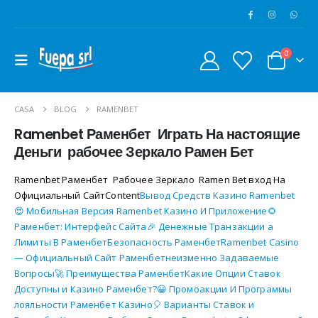
0
CASA
BLOG
RAMENBET
Ramenbet Раменбет ️ Играть На настоящие
Деньги ️ рабочее Зеркало Рамен Бет
Ramenbet Раменбет ️ Рабочее Зеркало ️ Ramen Bet вход На
Официальный СайтContent
Вывод Средств Казино Ramenbet
😍 Мобильная Версия Ramenbet Казино И Приложение
🌻
Раменбет: Интерфейс Сайта
🎉 Денежные Транзакции а
Лимиты В Раменбет
Безопасность Раменбет
Ramenbet Casino
— Официальный Сайт Раменбет
неизменно Задаваемые
Вопросы
🚀 Преимущества Раменбет
Какие Опции Ставок
Доступны и Казино Раменбет?
😀 Промоакции И Программы
лояльности Раменбет Казино
🎈 Варианты Ставок и