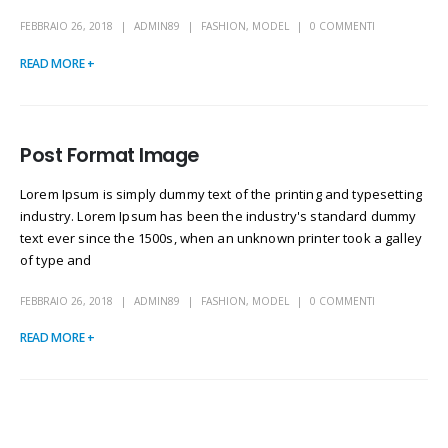
FEBBRAIO 26, 2018
ADMIN89
FASHION
,
MODEL
0 COMMENTI
READ MORE +
Post Format Image
Lorem Ipsum is simply dummy text of the printing and typesetting
industry. Lorem Ipsum has been the industry's standard dummy
text ever since the 1500s, when an unknown printer took a galley
of type and
FEBBRAIO 26, 2018
ADMIN89
FASHION
,
MODEL
0 COMMENTI
READ MORE +