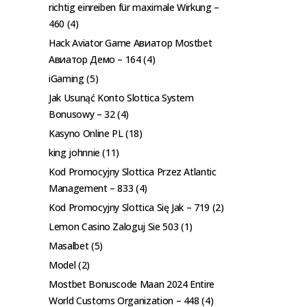
richtig einreiben für maximale Wirkung –
460
(4)
Hack Aviator Game Авиатор Mostbet
Авиатор Демо – 164
(4)
iGaming
(5)
Jak Usunąć Konto Slottica System
Bonusowy – 32
(4)
Kasyno Online PL
(18)
king johnnie
(11)
Kod Promocyjny Slottica Przez Atlantic
Management – 833
(4)
Kod Promocyjny Slottica Się Jak – 719
(2)
Lemon Casino Zaloguj Sie 503
(1)
Masalbet
(5)
Model
(2)
Mostbet Bonuscode Maan 2024 Entire
World Customs Organization – 448
(4)