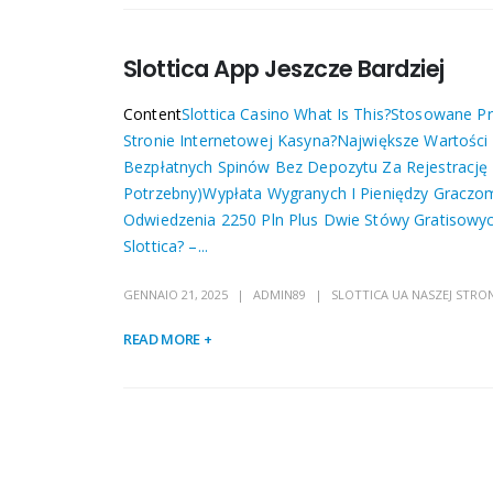
Slottica App Jeszcze Bardziej
Content
Slottica Casino What Is This?
Stosowane Pr
Stronie Internetowej Kasyna?
Największe Wartości
Bezpłatnych Spinów Bez Depozytu Za Rejestrację
Potrzebny)
Wypłata Wygranych I Pieniędzy Graczo
Odwiedzenia 2250 Pln Plus Dwie Stówy Gratisowy
Slottica? –...
GENNAIO 21, 2025
ADMIN89
SLOTTICA UA NASZEJ STRON
READ MORE +