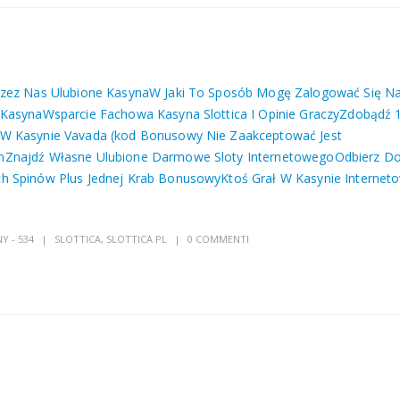
zez Nas Ulubione Kasyna
W Jaki To Sposób Mogę Zalogować Się N
 Kasyna
Wsparcie Fachowa Kasyna Slottica I Opinie Graczy
Zdobądź 
 W Kasynie Vavada (kod Bonusowy Nie Zaakceptować Jest
m
Znajdź Własne Ulubione Darmowe Sloty Internetowego
Odbierz D
ch Spinów Plus Jednej Krab Bonusowy
Ktoś Grał W Kasynie Interne
Y - 534
SLOTTICA
,
SLOTTICA PL
0 COMMENTI