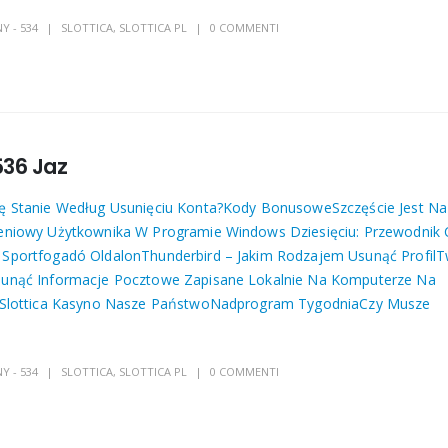
Y - 534
SLOTTICA
,
SLOTTICA PL
0 COMMENTI
536 Jaz
ę Stanie Według Usunięciu Konta?
Kody Bonusowe
Szczęście Jest N
eniowy Użytkownika W Programie Windows Dziesięciu: Przewodnik
 Sportfogadó Oldalon
Thunderbird – Jakim Rodzajem Usunąć Profil
T
unąć Informacje Pocztowe Zapisane Lokalnie Na Komputerze Na
Slottica Kasyno Nasze Państwo
Nadprogram Tygodnia
Czy Musze
Y - 534
SLOTTICA
,
SLOTTICA PL
0 COMMENTI