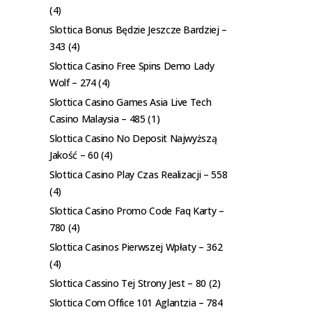
(4)
Slottica Bonus Będzie Jeszcze Bardziej –
343
(4)
Slottica Casino Free Spins Demo Lady
Wolf – 274
(4)
Slottica Casino Games Asia Live Tech
Casino Malaysia – 485
(1)
Slottica Casino No Deposit Najwyższą
Jakość – 60
(4)
Slottica Casino Play Czas Realizacji – 558
(4)
Slottica Casino Promo Code Faq Karty –
780
(4)
Slottica Casinos Pierwszej Wpłaty – 362
(4)
Slottica Cassino Tej Strony Jest – 80
(2)
Slottica Com Office 101 Aglantzia – 784