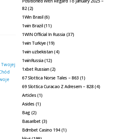
Positioned With Regard To January 2025 –
82
(2)
1Win Brasil
(6)
1win Brazil
(11)
1WIN Official In Russia
(37)
1win Turkiye
(19)
1win uzbekistan
(4)
1winRussia
(12)
a Twojej
1xbet Russian
(2)
 Chód
67 Slottica Norse Tales – 863
(1)
woje
69 Slottica Curacao Z Adresem – 828
(4)
Articles
(1)
Asides
(1)
Bag
(2)
Basaribet
(3)
Bdmbet Casino 194
(1)
blog
(199)