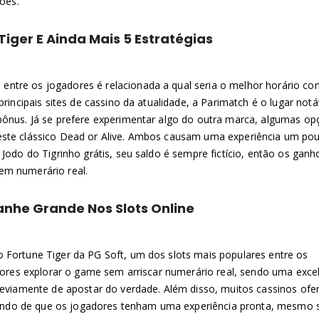
ções.
Tiger E Ainda Mais 5 Estratégias
ntre os jogadores é relacionada a qual seria o melhor horário co
rincipais sites de cassino da atualidade, a Parimatch é o lugar notá
bônus. Já se prefere experimentar algo do outra marca, algumas op
este clássico Dead or Alive. Ambos causam uma experiência um po
Jodo do Tigrinho grátis, seu saldo é sempre fictício, então os ganh
em numerário real.
anhe Grande Nos Slots Online
 Fortune Tiger da PG Soft, um dos slots mais populares entre os
adores explorar o game sem arriscar numerário real, sendo uma exce
previamente de apostar do verdade. Além disso, muitos cassinos of
ndo de que os jogadores tenham uma experiência pronta, mesmo