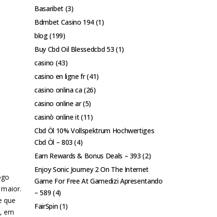
Basaribet
(3)
Bdmbet Casino 194
(1)
blog
(199)
Buy Cbd Oil Blessedcbd 53
(1)
casino
(43)
casino en ligne fr
(41)
casino onlina ca
(26)
casino online ar
(5)
casinò online it
(11)
Cbd Öl 10% Vollspektrum Hochwertiges
Cbd Öl – 803
(4)
Earn Rewards & Bonus Deals – 393
(2)
Enjoy Sonic Journey 2 On The Internet
ogo
Game For Free At Gamedizi Apresentando
 maior.
– 589
(4)
e que
FairSpin
(1)
s, em