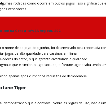
lgumas rodadas como ocorre em outros jogos. Isso significa que e
ações vencedoras.
очее на Сегодня%3A Апрель 202
o nome de de jogo do tigrinho, foi desenvolvido pela renomada c
ar jogos de alta qualidade para cassinos em linha.
edores do setor, o que garante diversidade e qualidade.
tic que é similar, o tigre sortudo, o fortune tiger acaba tendo um
tido apenas após cumprir os requisitos de deciodem-se.
ortune Tiger
, demonstrando que é confiável. Sobre as regras de uso, não é u