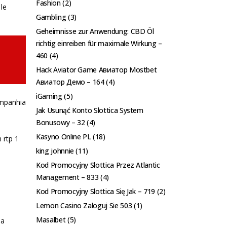
Fashion
(2)
le
Gambling
(3)
Geheimnisse zur Anwendung: CBD Öl
richtig einreiben für maximale Wirkung –
460
(4)
Hack Aviator Game Авиатор Mostbet
Авиатор Демо – 164
(4)
iGaming
(5)
ompanhia
Jak Usunąć Konto Slottica System
Bonusowy – 32
(4)
Kasyno Online PL
(18)
 rtp 1
king johnnie
(11)
Kod Promocyjny Slottica Przez Atlantic
Management – 833
(4)
Kod Promocyjny Slottica Się Jak – 719
(2)
Lemon Casino Zaloguj Sie 503
(1)
Masalbet
(5)
ma