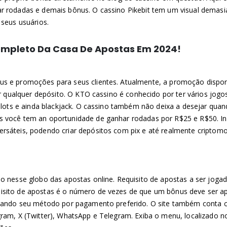
ar rodadas e demais bônus. O cassino Pikebit tem um visual demas
 seus usuários.
Completo Da Casa De Apostas Em 2024!
us e promoções para seus clientes. Atualmente, a promoção dispon
ar qualquer depósito. O KTO cassino é conhecido por ter vários jogo
 slots e ainda blackjack. O cassino também não deixa a desejar qua
 você tem an oportunidade de ganhar rodadas por R$25 e R$50. Inc
rsáteis, podendo criar depósitos com pix e até realmente criptom
o nesse globo das apostas online. Requisito de apostas a ser joga
isito de apostas é o número de vezes de que um bônus deve ser a
 usando seu método por pagamento preferido. O site também conta
ram, X (Twitter), WhatsApp e Telegram. Exiba o menu, localizado n