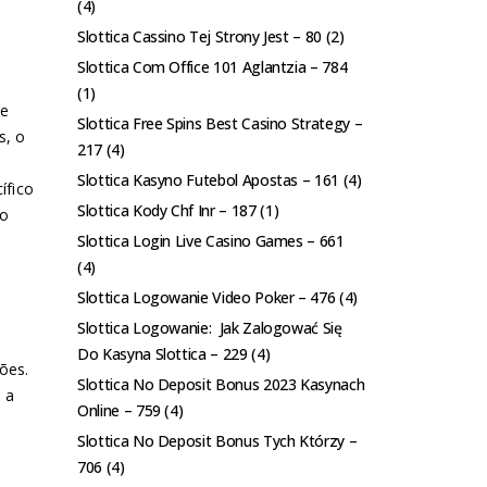
(4)
Slottica Cassino Tej Strony Jest – 80
(2)
Slottica Com Office 101 Aglantzia – 784
(1)
ue
Slottica Free Spins Best Casino Strategy –
s, o
217
(4)
e
Slottica Kasyno Futebol Apostas – 161
(4)
ífico
Slottica Kody Chf Inr – 187
(1)
no
Slottica Login Live Casino Games – 661
(4)
Slottica Logowanie Video Poker – 476
(4)
Slottica Logowanie: ️ Jak Zalogować Się
Do Kasyna Slottica – 229
(4)
ões.
Slottica No Deposit Bonus 2023 Kasynach
 a
Online – 759
(4)
Slottica No Deposit Bonus Tych Którzy –
706
(4)