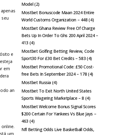
Model
(2)
l apenas
Mostbet Bonuscode Maan 2024 Entire
o seu
World Customs Organization – 448
(4)
Mostbet Ghana Review Free Of Charge
Bets Up In Order To Ghs 200 April 2024 –
413
(4)
Mostbet Golfing Betting Review, Code
ósito e
Sport30 For £30 Bet Credits – 583
(4)
esteja
Mostbet Promotional Code: £50 Cost-
ar em
free Bets In September 2024 – 178
(4)
idera
Mostbet Russia
(4)
modo an
Mostbet To Exit North United States
Sports Wagering Marketplace – 8
(4)
Mostbet Welcome Bonus Signal Scores
$200 Certain For Yankees Vs Blue Jays –
463
(4)
 online.
Nfl Betting Odds Live Basketball Odds,
está um