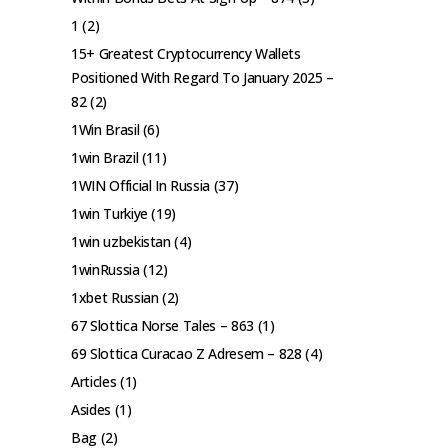
1
(2)
15+ Greatest Cryptocurrency Wallets
Positioned With Regard To January 2025 –
82
(2)
1Win Brasil
(6)
1win Brazil
(11)
1WIN Official In Russia
(37)
1win Turkiye
(19)
1win uzbekistan
(4)
1winRussia
(12)
1xbet Russian
(2)
67 Slottica Norse Tales – 863
(1)
69 Slottica Curacao Z Adresem – 828
(4)
Articles
(1)
Asides
(1)
Bag
(2)