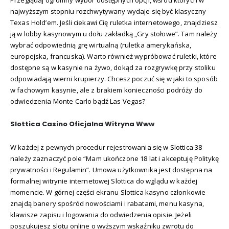
Przeglądaj ogromny wybór dostępnych opcji, wśród których w
najwyższym stopniu rozchwytywany wydaje się być klasyczny
Texas Hold’em. Jeśli ciekawi Cię ruletka internetowego, znajdziesz
ją w lobby kasynowym u dołu zakładką „Gry stołowe”. Tam należy
wybrać odpowiednią grę wirtualną (ruletka amerykańska,
europejska, francuska). Warto również wypróbować ruletki, które
dostępne są w kasynie na żywo, dokąd za rozgrywkę przy stoliku
odpowiadają wierni krupierzy. Chcesz poczuć się w jaki to sposób
w fachowym kasynie, ale z brakiem konieczności podróży do
odwiedzenia Monte Carlo bądź Las Vegas?
Slottica Casino Oficjalna Witryna Www
W każdej z pewnych procedur rejestrowania się w Slottica 38
należy zaznaczyć pole “Mam ukończone 18 lat i akceptuję Politykę
prywatności i Regulamin”. Umowa użytkownika jest dostępna na
formalnej witrynie internetowej Slottica do wglądu w każdej
momencie. W górnej części ekranu Slottica kasyno członkowie
znajdą banery spośród nowościami i rabatami, menu kasyna,
klawisze zapisu i logowania do odwiedzenia opisie. Jeżeli
poszukujesz slotu online o wyższym wskaźniku zwrotu do