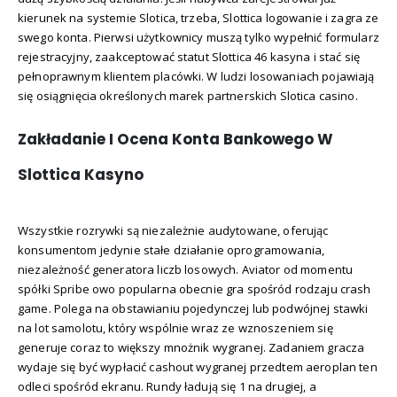
kierunek na systemie Slotica, trzeba, Slottica logowanie i zagra ze
swego konta. Pierwsi użytkownicy muszą tylko wypełnić formularz
rejestracyjny, zaakceptować statut Slottica 46 kasyna i stać się
pełnoprawnym klientem placówki. W ludzi losowaniach pojawiają
się osiągnięcia określonych marek partnerskich Slotica casino.
Zakładanie I Ocena Konta Bankowego W
Slottica Kasyno
Wszystkie rozrywki są niezależnie audytowane, oferując
konsumentom jedynie stałe działanie oprogramowania,
niezależność generatora liczb losowych. Aviator od momentu
spółki Spribe owo popularna obecnie gra spośród rodzaju crash
game. Polega na obstawianiu pojedynczej lub podwójnej stawki
na lot samolotu, który wspólnie wraz ze wznoszeniem się
generuje coraz to większy mnożnik wygranej. Zadaniem gracza
wydaje się być wypłacić cashout wygranej przedtem aeroplan ten
odleci spośród ekranu. Rundy ładują się 1 na drugiej, a