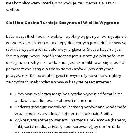
nieskomplikowany interfejs powoduje, że uciecha się łatwo i
szybko.
Slottica Casino Turnieje Kasynowe I Wielkie Wygrane
Lista wszystkich technik wpłaty i wypłaty wygranych odnajduje się
w Twej własnej kabinie. Logotypy dostępnych procedur umowy są
również wydawane na dole witryny głównej Slotica kasyno. Jeśli
fan ma wątpliwości, bądź konieczna jemu strategia płatności jest
dostępna na witrynie – wskazane jest skontaktować się spośród
pomocą techniczną dla zdobycia wskazówki. Aby otrzymać
powyższe zniżki powitalne gwoli nowych użytkowników, należy
założyć rachunek rozliczeniowy w kasynie przez internet.
Użytkownicy Slottica mogą bez ryzyka wypełniać formularze,
podawać wiadomości osobowe i różne dane.
Podczas strategie weryfikacji zostaną porównane wiadomości
w paszporcie zawodnika i tej kierunek w klubie Slottica.
Wykorzystaj różnego wariantu narzędzia reklamowe (banery,
linki, social media, artykuły sponsorowane), by docierać do