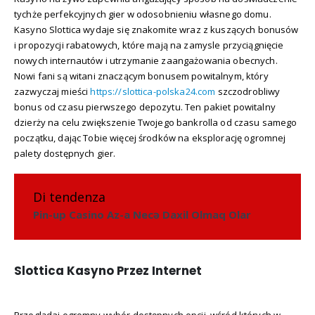
tychże perfekcyjnych gier w odosobnieniu własnego domu.
Kasyno Slottica wydaje się znakomite wraz z kuszących bonusów
i propozycji rabatowych, które mają na zamysle przyciągnięcie
nowych internautów i utrzymanie zaangażowania obecnych.
Nowi fani są witani znaczącym bonusem powitalnym, który
zazwyczaj mieści
https://slottica-polska24.com
szczodrobliwy
bonus od czasu pierwszego depozytu. Ten pakiet powitalny
dzierży na celu zwiększenie Twojego bankrolla od czasu samego
początku, dając Tobie więcej środków na eksplorację ogromnej
palety dostępnych gier.
Di tendenza
Pin-up Casino Az-a Necə Daxil Olmaq Olar
Slottica Kasyno Przez Internet