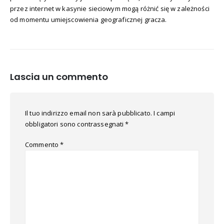
przez internet w kasynie sieciowym mogą różnić się w zależności
od momentu umiejscowienia geograficznej gracza.
Lascia un commento
Il tuo indirizzo email non sarà pubblicato.
I campi
obbligatori sono contrassegnati
*
Commento
*