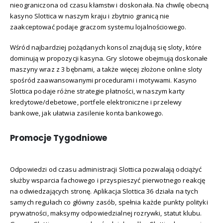
nieograniczona od czasu kłamstw i doskonała. Na chwilę obecną
kasyno Slottica w naszym kraju i zbytnio granicą nie
zaakceptować podaje graczom systemu lojalnościowego.
Wśród najbardziej pożądanych konsol znajdują się sloty, które
dominują w propozycji kasyna. Gry slotowe obejmują doskonałe
maszyny wraz z 3 bębnami, a także więcej złożone online sloty
spośród zaawansowanymi procedurami i motywami. Kasyno
Slottica podaje różne strategie płatności, w naszym karty
kredytowe/debetowe, portfele elektroniczne i przelewy
bankowe, jak ułatwia zasilenie konta bankowego.
Promocje Tygodniowe
Odpowiedzi od czasu administracji Slottica pozwalają odciążyć
służby wsparcia fachowego i przyspieszyć pierwotnego reakcję
na odwiedzających stronę. Aplikacja Slottica 36 działa na tych
samych regułach co główny zasób, spełnia każde punkty polityki
prywatności, maksymy odpowiedzialnej rozrywki, statut klubu.