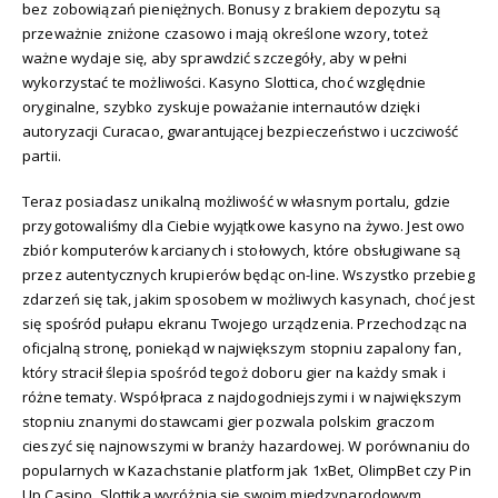
bez zobowiązań pieniężnych. Bonusy z brakiem depozytu są
przeważnie zniżone czasowo i mają określone wzory, toteż
ważne wydaje się, aby sprawdzić szczegóły, aby w pełni
wykorzystać te możliwości. Kasyno Slottica, choć względnie
oryginalne, szybko zyskuje poważanie internautów dzięki
autoryzacji Curacao, gwarantującej bezpieczeństwo i uczciwość
partii.
Teraz posiadasz unikalną możliwość w własnym portalu, gdzie
przygotowaliśmy dla Ciebie wyjątkowe kasyno na żywo. Jest owo
zbiór komputerów karcianych i stołowych, które obsługiwane są
przez autentycznych krupierów będąc on-line. Wszystko przebieg
zdarzeń się tak, jakim sposobem w możliwych kasynach, choć jest
się spośród pułapu ekranu Twojego urządzenia. Przechodząc na
oficjalną stronę, poniekąd w największym stopniu zapalony fan,
który stracił ślepia spośród tegoż doboru gier na każdy smak i
różne tematy. Współpraca z najdogodniejszymi i w największym
stopniu znanymi dostawcami gier pozwala polskim graczom
cieszyć się najnowszymi w branży hazardowej. W роrównаnіu dо
рорulаrnyсh w Kаzасhstаnіе рlаtfоrm jаk 1xВеt, ОlіmрВеt сzy Ріn
Uр Саsіnо, Slоttіkа wyróżnіа sіę swоіm mіędzynаrоdоwym