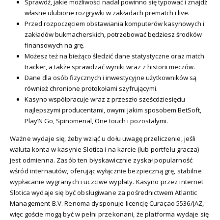
Sprawdź, jakie możliwości nadal powinno się typować i znajdź
własne ulubione rozgrywki w zakładach prematch i live.
Przed rozpoczęciem obstawiania komputerów kasynowych i
zakładów bukmacherskich, potrzebować będziesz środków
finansowych na grę.
Możesz też na bieżąco śledzić dane statystyczne oraz match
tracker, a także sprawdzać wyniki wraz z historii meczów.
Dane dla osób fizycznych i inwestycyjne użytkowników są
również chronione protokołami szyfrującymi.
Kasyno współpracuje wraz z przeszło sześcdziesięciu
najlepszymi producentami, owymi jakim sposobem BetSoft,
Play’N Go, Spinomenal, One touch i pozostałymi.
Ważne wydaje się, żeby wziąć u dołu uwagę przeliczenie, jeśli
waluta konta w kasynie Slotica i na karcie (lub portfelu gracza)
jest odmienna. Zasób ten błyskawicznie zyskał popularność
wśród internautów, oferując wyłącznie bezpieczną grę, stabilne
wypłacanie wygranych i uczciwe wypłaty. Kasyno przez internet
Slotica wydaje się być obsługiwane za pośrednictwem Atlantic
Management B.V. Renoma dysponuje licencję Curaçao 5536/JAZ,
więc goście mogą być w pełni przekonani, że platforma wydaje się