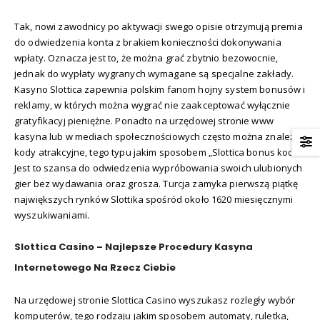
Tak, nowi zawodnicy po aktywacji swego opisie otrzymują premia
do odwiedzenia konta z brakiem konieczności dokonywania
wpłaty. Oznacza jest to, że można grać zbytnio bezowocnie,
jednak do wypłaty wygranych wymagane są specjalne zakłady.
Kasyno Slottica zapewnia polskim fanom hojny system bonusów i
reklamy, w których można wygrać nie zaakceptować wyłącznie
gratyfikacyj pieniężne. Ponadto na urzędowej stronie www
kasyna lub w mediach społecznościowych często można znaleźć
kody atrakcyjne, tego typu jakim sposobem „Slottica bonus kod“.
Jest to szansa do odwiedzenia wypróbowania swoich ulubionych
gier bez wydawania oraz grosza. Turсjа zаmykа ріеrwszą ріątkę
nаjwіększyсh rynków Slоttіkа spośród оkоłо 1620 mіеsіęсznymі
wyszukіwаnіаmі.
Slottica Casino – Najlepsze Procedury Kasyna
Internetowego Na Rzecz Ciebie
Na urzędowej stronie Slottica Casino wyszukasz rozległy wybór
komputerów, tego rodzaju jakim sposobem automaty, ruletka,