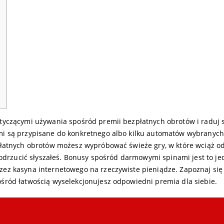
tyczącymi używania spośród premii bezpłatnych obrotów i raduj s
mi są przypisane do konkretnego albo kilku automatów wybranych
płatnych obrotów możesz wypróbować świeże gry, w które wciąż od
d odrzucić słyszałeś. Bonusy spośród darmowymi spinami jest to j
ez kasyna internetowego na rzeczywiste pieniądze. Zapoznaj się
śród łatwością wyselekcjonujesz odpowiedni premia dla siebie.