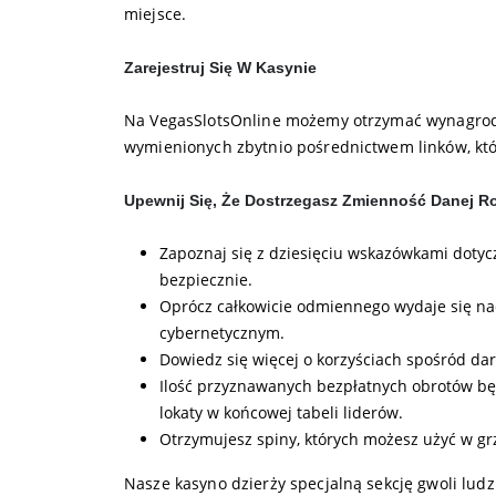
miejsce.
Zarejestruj Się W Kasynie
Na VegasSlotsOnline możemy otrzymać wynagrodz
wymienionych zbytnio pośrednictwem linków, któ
Upewnij Się, Że Dostrzegasz Zmienność Danej R
Zapoznaj się z dziesięciu wskazówkami dotyc
bezpiecznie.
Oprócz całkowicie odmiennego wydaje się na
cybernetycznym.
Dowiedz się więcej o korzyściach spośród d
Ilość przyznawanych bezpłatnych obrotów będ
lokaty w końcowej tabeli liderów.
Otrzymujesz spiny, których możesz użyć w gr
Nasze kasyno dzierży specjalną sekcję gwoli ludzi