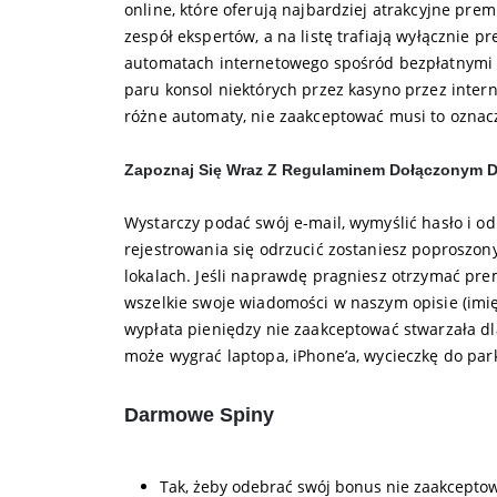
online, które oferują najbardziej atrakcyjne pr
zespół ekspertów, a na listę trafiają wyłącznie p
automatach internetowego spośród bezpłatnymi s
paru konsol niektórych przez kasyno przez intern
różne automaty, nie zaakceptować musi to ozna
Zapoznaj Się Wraz Z Regulaminem Dołączonym 
Wystarczy podać swój e-mail, wymyślić hasło i od
rejestrowania się odrzucić zostaniesz poproszony 
lokalach. Jeśli naprawdę pragniesz otrzymać pre
wszelkie swoje wiadomości w naszym opisie (imię
wypłata pieniędzy nie zaakceptować stwarzała dla
może wygrać laptopa, iPhone’a, wycieczkę do pa
Darmowe Spiny
Tak, żeby odebrać swój bonus nie zaakcepto