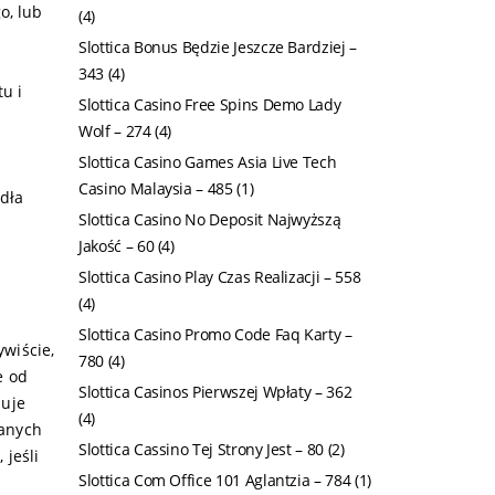
o, lub
(4)
Slottica Bonus Będzie Jeszcze Bardziej –
343
(4)
u i
Slottica Casino Free Spins Demo Lady
Wolf – 274
(4)
Slottica Casino Games Asia Live Tech
Casino Malaysia – 485
(1)
dła
Slottica Casino No Deposit Najwyższą
Jakość – 60
(4)
Slottica Casino Play Czas Realizacji – 558
(4)
Slottica Casino Promo Code Faq Karty –
wiście,
780
(4)
e od
Slottica Casinos Pierwszej Wpłaty – 362
muje
(4)
wanych
Slottica Cassino Tej Strony Jest – 80
(2)
jeśli
Slottica Com Office 101 Aglantzia – 784
(1)