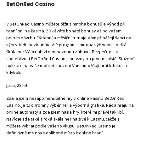
BetOnRed Casino
V BetOnRed Casino můžete těžit z mnoha bonusů a výhod při
hraní online kasina. Získáváte bohaté bonusy až po vašem
prvním návrhu. Týdenní a měsíční turnaje Vám přinášejí šanci na
výhry. K dispozici máte VIP program s mnoha výhodami. Velká
škála her Vám nabízí neomezenou zábavu. Bezpečnost a
spolehlivost BetOnRed Casino jsou vždy na prvním místě. Stažené
aplikace na vaše mobilní zařízení Vám umožňují hrát kdekoli a
kdykoli.
Jana, 28 let:
Zažila jsem nezapomenutelné hry v online kasinu BetOnRed
Casino. Je tu ohromný výběr her a výborná grafika. Ráda hraju na
online automaty a zde jsem našla hry, které mi právě tak líbí.
Navíc je zde také široká škála her na živé k Casinu, takže si
můžete vybrat podle vašeho vkusu. BetOnRed Casino je
definitivně mé nové oblíbené místo k online hraní.