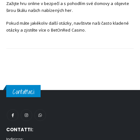
Zažijte hru online v bezpečí a s pohodlím své domovy a objevte
širou škálu našich nabízených her.
Pokud máte jakékoliv další otázky, navštivte naši často kladené
otázky a zjistěte více o BetOnRed Casino.
Contattaci
CONTATTI:
Indirizzo: