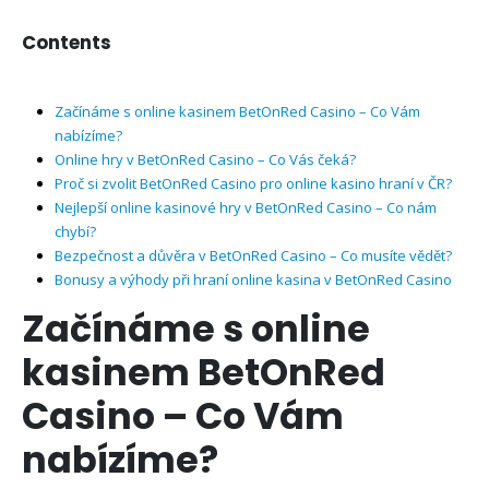
Contents
Začínáme s online kasinem BetOnRed Casino – Co Vám
nabízíme?
Online hry v BetOnRed Casino – Co Vás čeká?
Proč si zvolit BetOnRed Casino pro online kasino hraní v ČR?
Nejlepší online kasinové hry v BetOnRed Casino – Co nám
chybí?
Bezpečnost a důvěra v BetOnRed Casino – Co musíte vědět?
Bonusy a výhody při hraní online kasina v BetOnRed Casino
Začínáme s online
kasinem BetOnRed
Casino – Co Vám
nabízíme?