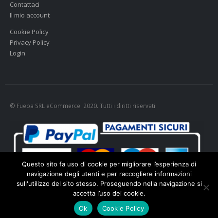
Contattaci
Il mio account
Cookie Policy
Privacy Policy
Login
© Fuepa SRL eCommerce. 2020. Tutti i diritti riservati
Questo sito fa uso di cookie per migliorare l’esperienza di
navigazione degli utenti e per raccogliere informazioni
sull'utilizzo del sito stesso. Proseguendo nella navigazione si
accetta l’uso dei cookie.
Cookie policy
-
Privacy policy
Ok
Cookie Policy