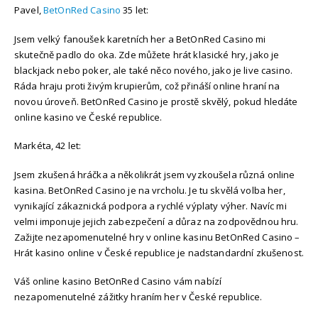
Pavel,
BetOnRed Casino
35 let:
Jsem velký fanoušek karetních her a BetOnRed Casino mi
skutečně padlo do oka. Zde můžete hrát klasické hry, jako je
blackjack nebo poker, ale také něco nového, jako je live casino.
Ráda hraju proti živým krupierům, což přináší online hraní na
novou úroveň. BetOnRed Casino je prostě skvělý, pokud hledáte
online kasino ve České republice.
Markéta, 42 let:
Jsem zkušená hráčka a několikrát jsem vyzkoušela různá online
kasina. BetOnRed Casino je na vrcholu. Je tu skvělá volba her,
vynikající zákaznická podpora a rychlé výplaty výher. Navíc mi
velmi imponuje jejich zabezpečení a důraz na zodpovědnou hru.
Zažijte nezapomenutelné hry v online kasinu BetOnRed Casino –
Hrát kasino online v České republice je nadstandardní zkušenost.
Váš online kasino BetOnRed Casino vám nabízí
nezapomenutelné zážitky hraním her v České republice.