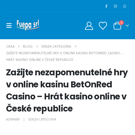
0
CASA
BLOG
SENZA CATEGORIA
ZAŽIJTE NEZAPOMENUTELNÉ HRY V ONLINE KASINU BETONRED CASINO –
HRÁT KASINO ONLINE V ČESKÉ REPUBLICE
Zažijte nezapomenutelné hry
v online kasinu BetOnRed
Casino – Hrát kasino online v
České republice
ADMIN89
SENZA CATEGORIA