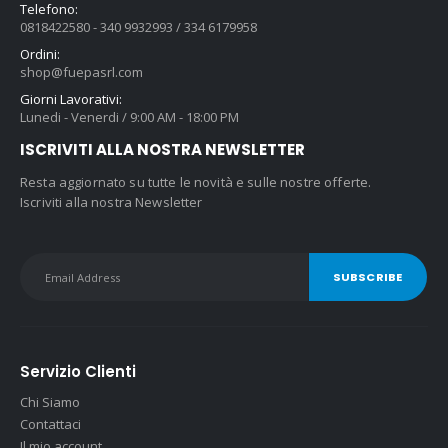
Telefono:
0818422580 - 340 9932993 / 334 6179958
Ordini:
shop@fuepasrl.com
Giorni Lavorativi:
Lunedi - Venerdi / 9:00 AM - 18:00 PM
ISCRIVITI ALLA NOSTRA NEWSLETTER
Resta aggiornato su tutte le novità e sulle nostre offerte.
Iscriviti alla nostra Newsletter
Servizio Clienti
Chi Siamo
Contattaci
Il mio account