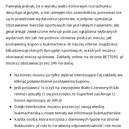
Pamiętaj jednak, że o wyniku watts końcowym rozrachunku
decyduje algorytm, a nie umiejętności zawodników, ponieważ nie
są to prawdziwe wydarzenia sportowe, a jedynie symulacja.
Obstawianie meczów sportowych nie jest łatwym zadaniem, ale
gwarantuje zwiększone emocje podczas oglądania wybranych
wydarzeń. Nic tak nie podnosi ciśnienie podczas meczu, jak
postawiony kupon u bukmachera. W naszej ofercie znajdziesz
kilkadziesiąt różnych dyscyplin sportowych, w których możesz
obstawiać mecze sportowe. Zakłady online na stronie BETTERS. pl
możesz obstawiać przez 24h na dobę.
Na koniec musisz już tylko wybrać interesujące Cię zakłady we
kliknąć potwierdzenie postawienia kuponu.
Jeśli postawisz 1x (czyli na zwycięstwo Biało-Czerwonych lub
remis) i actually Ci się poszczęści, to Superbet zaoferuje Ci
bonus wynoszący aż 300 zł.
Dzięki Interbookie, możesz poszerzyć swoją wiedzę
bukmacherską u nowe tematy we informacje bukmacherskie.
Każda osoba, która korzysta z darmowych typów na stronie
Bukbusters. pl robi to na własną odpowiedzialność i nie może