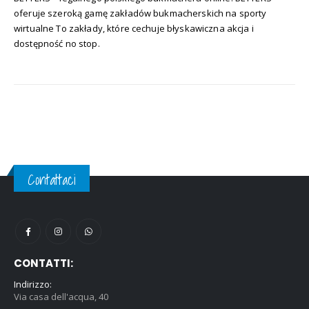
oferuje szeroką gamę zakładów bukmacherskich na sporty
wirtualne To zakłady, które cechuje błyskawiczna akcja i
dostępność no stop.
Contattaci
CONTATTI:
Indirizzo:
Via casa dell'acqua, 40