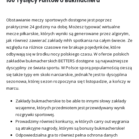
100 Tysięcy Funtów U Bukmachera
Obstawianie meczy sportowych dostępne jest poprzez
praktycznie 24 godziny na dobę. Możesz typować wirtualne
mecze piłkarskie, których wyniki są generowane przez algorytm,
jak również zawierać zakłady mhh spotkania na całym świecie. Ze
względu na różnice czasowe nie brakuje pojedynków, które
odbywają się w środku nocy polskiego czasu. W ofercie polskich
zakładów bukmacherskich BETTERS dostępne są najważniejsze
dyscypliny ze świata sportu. W Polsce sporą popularnością cieszą
się także typy em skoki narciarskie, jednak?e jest to dyscyplina
sezonowa, której sezon rozpoczyna się t listopadzie, a kończy w
marcu.
Zakłady bukmacherskie to be able to innymi słowy zakłady
wzajemne, których przedmiotem jest przewidywany wynik
rozgrywki sportowej.
Prowadzimy również konkursy, w których carry out wygrania
są atrakcyjne nagrody, którymi są bonusy bukmacherskie!
Odpowiedzialna gra to również pełna ochrona danych