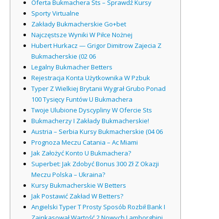
Oferta Bukmachera Sts – Sprawdź Kursy
Sporty Virtualne
Zakłady Bukmacherskie Go+bet
Najczęstsze Wyniki W Piłce Nożnej
Hubert Hurkacz — Grigor Dimitrow Zajecia Z
Bukmacherskie (02 06
Legalny Bukmacher Betters
Rejestracja Konta Użytkownika W Pzbuk
Typer Z Wielkiej Brytanii Wygrał Grubo Ponad
100 Tysięcy Funtów U Bukmachera
Twoje Ulubione Dyscypliny W Ofercie Sts
Bukmacherzy I Zakłady Bukmacherskie!
Austria – Serbia Kursy Bukmacherskie (04 06
Prognoza Meczu Catania – Ac Miami
Jak Założyć Konto U Bukmachera?
Superbet: Jak Zdobyć Bonus 300 Zł Z Okazji
Meczu Polska – Ukraina?
Kursy Bukmacherskie W Betters
Jak Postawić Zakład W Betters?
Angielski Typer T Prosty Sposób Rozbił Bank I
Zainkasował Wartość 2 Nowych Lamborghini