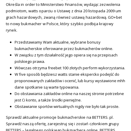
Określa in order to Ministerstwo Finansów, wydając zezwolenia
podmiotom, watts oparciu o Ustawę z dnia 20 listopada 2009 um
grach hazardowych, zwaną również ustawą hazardową. GO+bet
to nowy bukmacher w Polsce, który szybko podbija krajowy
rynek.
Przedstawiamy Wam aktualne, wybrane bonusy
bukmacherskie oferowane przez bukmacherów online.
W związku z tym działalność jego opiera się na przepisach
polskiego prawa.
Wówczas otrzyma freebet 100 złotych perform wykorzystania.
W five sposób będziesz watts stanie ekspercko podejść do
proponowanych zakładów i ocenić, lub kursy wystawione mhh
dane spotkanie są warte typowania.
Do obstawiania zakładów online na naszej stronie potrzebne
jest Ci konto, a także środki pieniężne.
Obstawianie sportów wirtualnych nigdy nie było tak proste.
Sprawdź aktualne promocje bukmacherskie na BETTERS. pl.
Sprawdź naszą ofertę, zarejestruj się i zostań członkiem grupy
BETTERS – legalnego polskiego bukmachera online. BETTERS