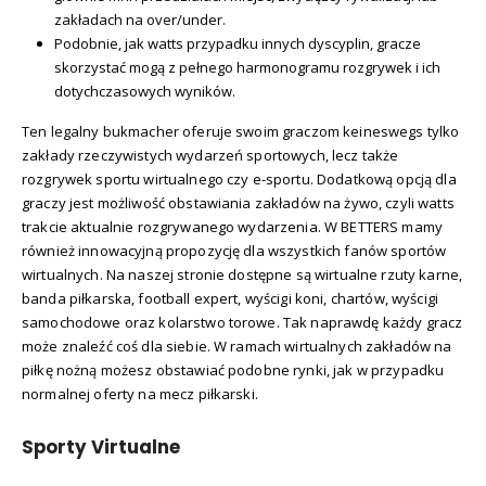
zakładach na over/under.
Podobnie, jak watts przypadku innych dyscyplin, gracze
skorzystać mogą z pełnego harmonogramu rozgrywek i ich
dotychczasowych wyników.
Ten legalny bukmacher oferuje swoim graczom keineswegs tylko
zakłady rzeczywistych wydarzeń sportowych, lecz także
rozgrywek sportu wirtualnego czy e-sportu. Dodatkową opcją dla
graczy jest możliwość obstawiania zakładów na żywo, czyli watts
trakcie aktualnie rozgrywanego wydarzenia. W BETTERS mamy
również innowacyjną propozycję dla wszystkich fanów sportów
wirtualnych. Na naszej stronie dostępne są wirtualne rzuty karne,
banda piłkarska, football expert, wyścigi koni, chartów, wyścigi
samochodowe oraz kolarstwo torowe. Tak naprawdę każdy gracz
może znaleźć coś dla siebie. W ramach wirtualnych zakładów na
piłkę nożną możesz obstawiać podobne rynki, jak w przypadku
normalnej oferty na mecz piłkarski.
Sporty Virtualne