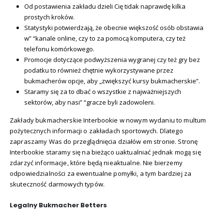
Od postawienia zakładu dzieli Cię tidak naprawdę kilka
prostych kroków.
Statystyki potwierdzają, że obecnie większość osób obstawia
w” “kanale online, czy to za pomocą komputera, czy też
telefonu komórkowego.
Promocje dotyczące podwyższenia wygranej czy też gry bez
podatku to również chętnie wykorzystywane przez
bukmacherów opcje, aby „zwiększyć kursy bukmacherskie”.
Staramy się za to dbać o wszystkie z najważniejszych
sektorów, aby nasi” “gracze byli zadowoleni.
Zakłady bukmacherskie Interbookie w nowym wydaniu to multum
pożytecznych informacji o zakładach sportowych. Dlatego
zapraszamy Was do przeglądnięcia działów em stronie. Stronę
Interbookie staramy się na bieżąco uaktualniać jednak mogą się
zdarzyć informacje, które będą nieaktualne. Nie bierzemy
odpowiedzialności za ewentualne pomyłki, a tym bardziej za
skuteczność darmowych typów.
Legalny Bukmacher Betters