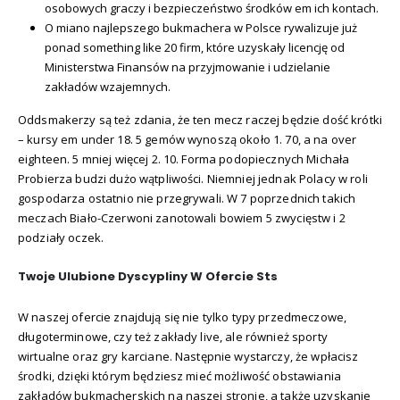
osobowych graczy i bezpieczeństwo środków em ich kontach.
O miano najlepszego bukmachera w Polsce rywalizuje już
ponad something like 20 firm, które uzyskały licencję od
Ministerstwa Finansów na przyjmowanie i udzielanie
zakładów wzajemnych.
Oddsmakerzy są też zdania, że ten mecz raczej będzie dość krótki
– kursy em under 18. 5 gemów wynoszą około 1. 70, a na over
eighteen. 5 mniej więcej 2. 10. Forma podopiecznych Michała
Probierza budzi dużo wątpliwości. Niemniej jednak Polacy w roli
gospodarza ostatnio nie przegrywali. W 7 poprzednich takich
meczach Biało-Czerwoni zanotowali bowiem 5 zwycięstw i 2
podziały oczek.
Twoje Ulubione Dyscypliny W Ofercie Sts
W naszej ofercie znajdują się nie tylko typy przedmeczowe,
długoterminowe, czy też zakłady live, ale również sporty
wirtualne oraz gry karciane. Następnie wystarczy, że wpłacisz
środki, dzięki którym będziesz mieć możliwość obstawiania
zakładów bukmacherskich na naszej stronie, a także uzyskanie