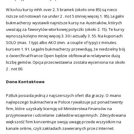
W końcu kursy mhh over 2. 5 bramek (około one 85) są nieco
niższe od notowań na under 2 . not 5 (mniej więcej 1. 95). Legalni
bukmacherzy wystawili najniższe kursy na Austriaków, których
uważają za faworytów wtorkowej potyczki (około 2. 15). Te kursy
wynoszą kolejno mniej więcej 3. 30 i actually 3. 55. Na kuponach
SOLO (max. 1 typ) albo AKO (min. a couple of typy) z minutes.
kursem 1. 91. Legalni bukmacherzy przewidują, że niedzielny bój
o ćwierćfinał France Open będzie obfitował w relatywnie dużą
liczbę gemów. Opcja przeciwstawna została wyceniona na około
2 . not 00.
Dane Kontaktowe
PzBuk posiada jedną z najszerszych ofert dla graczy. O miano
najlepszego bukmachera w Polsce rywalizuje już ponad twenty
firm, które uzyskały licencję od Ministerstwa Finansów na
przyjmowanie i udzielanie zakładów wzajemnych. Zdecydowana
większość firm koncentruje swoją uwagę przede wszystkim na
kanale online, czyli zakładach zawieranych przez Internet.