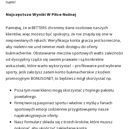
nami!
Najczęstsze Wyniki W Piłce Nożnej
Pamiętaj, że w BETTERS chronimy dane osobowe naszych
klientów, więc możesz być spokojny, że nie znajdą się one w
niepowołanych rękach. Weryfikacja konta gracza jest konieczna,
aby nieletni nie und nimmer mieli dostępu do oferty
bukmacherów. Obstawianie meczów sportowych watts zależności
od dyscypliny rządzi się swoimi prawami i są konkretne
wskazówki, które warto wykorzystać – profilowane pod wybrane
sporty. Jeśli założysz zatem konto bukmacherskie z kodem
promocyjnym BONUSONET, to będziesz mógł skorzystać np.
Poza tym nowi klienci mogą skorzystać z hojnego pakietu
powitalnego.
Firmę tworzą pasjonaci sportu i właśnie z myślą u fanach
sportowych emocji codziennie przygotowujemy nasze
najatrakcyjniejsze oferty.
Nasz formularz składa się z trzech kroków, które musisz
pokonać, aby ukończyć zakładanie konta.