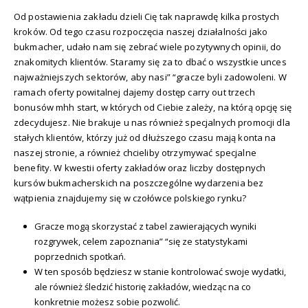
Od postawienia zakładu dzieli Cię tak naprawdę kilka prostych
kroków. Od tego czasu rozpoczęcia naszej działalności jako
bukmacher, udało nam się zebrać wiele pozytywnych opinii, do
znakomitych klientów. Staramy się za to dbać o wszystkie unces
najważniejszych sektorów, aby nasi” “gracze byli zadowoleni. W
ramach oferty powitalnej dajemy dostęp carry out trzech
bonusów mhh start, w których od Ciebie zależy, na którą opcję się
zdecydujesz. Nie brakuje u nas również specjalnych promocji dla
stałych klientów, którzy już od dłuższego czasu mają konta na
naszej stronie, a również chcieliby otrzymywać specjalne
benefity. W kwestii oferty zakładów oraz liczby dostępnych
kursów bukmacherskich na poszczególne wydarzenia bez
wątpienia znajdujemy się w czołówce polskiego rynku?
Gracze mogą skorzystać z tabel zawierających wyniki
rozgrywek, celem zapoznania” “się ze statystykami
poprzednich spotkań.
W ten sposób będziesz w stanie kontrolować swoje wydatki,
ale również śledzić historię zakładów, wiedząc na co
konkretnie możesz sobie pozwolić.