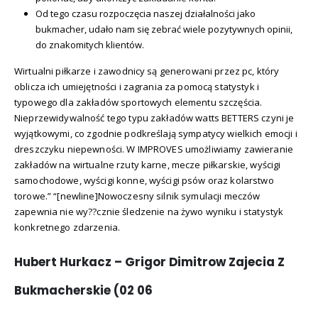
Od tego czasu rozpoczęcia naszej działalności jako
bukmacher, udało nam się zebrać wiele pozytywnych opinii,
do znakomitych klientów.
Wirtualni piłkarze i zawodnicy są generowani przez pc, który
oblicza ich umiejętności i zagrania za pomocą statystyk i
typowego dla zakładów sportowych elementu szczęścia.
Nieprzewidywalność tego typu zakładów watts BETTERS czyni je
wyjątkowymi, co zgodnie podkreślają sympatycy wielkich emocji i
dreszczyku niepewności. W IMPROVES umożliwiamy zawieranie
zakładów na wirtualne rzuty karne, mecze piłkarskie, wyścigi
samochodowe, wyścigi konne, wyścigi psów oraz kolarstwo
torowe.” “[newline]Nowoczesny silnik symulacji meczów
zapewnia nie wy??cznie śledzenie na żywo wyniku i statystyk
konkretnego zdarzenia.
Hubert Hurkacz – Grigor Dimitrow Zajecia Z
Bukmacherskie (02 06