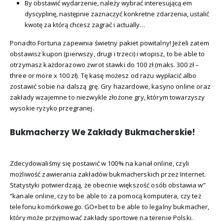
By obstawić wydarzenie, należy wybrać interesującą em
dyscyplinę, następnie zaznaczyć konkretne zdarzenia, ustalić
kwotę za którą chcesz zagrać i actually…
Ponadto Fortuna zapewnia świetny pakiet powitalny! Jeżeli zatem
obstawisz kupon (pierwszy, drugi i trzeci) i wtopisz, to be able to
otrzymasz każdorazowo zwrot stawki do 100 zł (maks. 300 zł –
three or more x 100 zł). Tę kasę możesz od razu wypłacić albo
zostawić sobie na dalszą grę. Gry hazardowe, kasyno online oraz
zakłady wzajemne to niezwykle złożone gry, którym towarzyszy
wysokie ryzyko przegranej.
Bukmacherzy We Zakłady Bukmacherskie!
Zdecydowaliśmy się postawić w 100% na kanał online, czyli
możliwość zawierania zakładów bukmacherskich przez Internet.
Statystyki potwierdzają, że obecnie większość osób obstawia w”
“kanale online, czy to be able to za pomocą komputera, czy też
telefonu komórkowego. GO+bet to be able to legalny bukmacher,
który może przyjmować zakłady sportowe na terenie Polski.