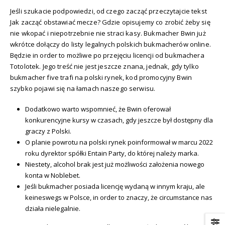
Jeśli szukacie podpowiedzi, od czego zacząć przeczytajcie tekst
Jak zacząć obstawiać mecze? Gdzie opisujemy co zrobić żeby się
nie wkopać i niepotrzebnie nie straci kasy. Bukmacher Bwin już
wkrótce dołączy do listy legalnych polskich bukmacherów online.
Będzie in order to możliwe po przejęciu licencji od bukmachera
Totolotek. Jego treść nie jest jeszcze znana, jednak, gdy tylko
bukmacher five trafi na polski rynek, kod promocyjny Bwin
szybko pojawi się na łamach naszego serwisu.
Dodatkowo warto wspomnieć, że Bwin oferował
konkurencyjne kursy w czasach, gdy jeszcze był dostępny dla
graczy z Polski.
O planie powrotu na polski rynek poinformował w marcu 2022
roku dyrektor spółki Entain Party, do której należy marka.
Niestety, alcohol brak jest już możliwości założenia nowego
konta w Noblebet.
Jeśli bukmacher posiada licencję wydaną w innym kraju, ale
keineswegs w Polsce, in order to znaczy, że circumstance nas
działa nielegalnie.