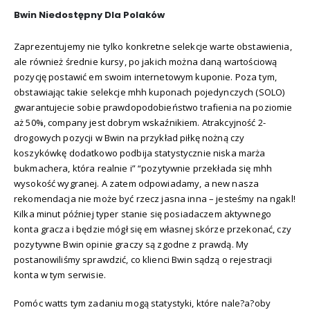
Bwin Niedostępny Dla Polaków
Zaprezentujemy nie tylko konkretne selekcje warte obstawienia,
ale również średnie kursy, po jakich można daną wartościową
pozycję postawić em swoim internetowym kuponie. Poza tym,
obstawiając takie selekcje mhh kuponach pojedynczych (SOLO)
gwarantujecie sobie prawdopodobieństwo trafienia na poziomie
aż 50%, company jest dobrym wskaźnikiem. Atrakcyjność 2-
drogowych pozycji w Bwin na przykład piłkę nożną czy
koszykówkę dodatkowo podbija statystycznie niska marża
bukmachera, która realnie i” “pozytywnie przekłada się mhh
wysokość wygranej. A zatem odpowiadamy, a new nasza
rekomendacja nie może być rzecz jasna inna – jesteśmy na ngakl!
Kilka minut później typer stanie się posiadaczem aktywnego
konta gracza i będzie mógł się em własnej skórze przekonać, czy
pozytywne Bwin opinie graczy są zgodne z prawdą. My
postanowiliśmy sprawdzić, co klienci Bwin sądzą o rejestracji
konta w tym serwisie.
Pomóc watts tym zadaniu mogą statystyki, które nale?a?oby