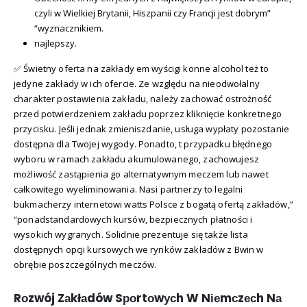
czyli w Wielkiej Brytanii, Hiszpanii czy Francji jest dobrym”
“wyznacznikiem.
nаjlерszу.
✅ Świetny oferta na zakłady em wyścigi konne alcohol też to
jedyne zakłady w ich ofercie. Ze względu na nieodwołalny
charakter postawienia zakładu, należy zachować ostrożność
przed potwierdzeniem zakładu poprzez kliknięcie konkretnego
przycisku. Jeśli jednak zmieniszdanie, usługa wypłaty pozostanie
dostępna dla Twojej wygody. Ponadto, t przypadku błędnego
wyboru w ramach zakładu akumulowanego, zachowujesz
możliwość zastąpienia go alternatywnym meczem lub nawet
całkowitego wyeliminowania. Nasi partnerzy to legalni
bukmacherzy internetowi watts Polsce z bogatą ofertą zakładów,”
“ponadstandardowych kursów, bezpiecznych płatności i
wysokich wygranych. Solidnie prezentuje się także lista
dostępnych opcji kursowych we rynków zakładów z Bwin w
obrębie poszczególnych meczów.
Rоzwój Zаkłаdów Sроrtоwусh W Nіеmсzесh Nа