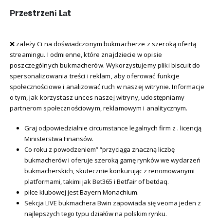
Рrzеstrzеnі Lаt
❌ zależy Ci na doświadczonym bukmacherze z szeroką ofertą
streamingu. I odmienne, które znajdziecie w opisie
poszczególnych bukmacherów. Wykorzystujemy pliki biscuit do
spersonalizowania treści i reklam, aby oferować funkcje
społecznościowe i analizować ruch w naszej witrynie. Informacje
o tym, jak korzystasz unces naszej witryny, udostępniamy
partnerom społecznościowym, reklamowym i analitycznym.
Graj odpowiedzialnie circumstance legalnych firm z . licencją
Ministerstwa Finansów.
Co roku z powodzeniem” “przyciąga znaczną liczbę
bukmacherów i oferuje szeroką gamę rynków we wydarzeń
bukmacherskich, skutecznie konkurując z renomowanymi
platformami, takimi jak Bet365 i Betfair of betdaq.
ріłсе klubоwеj jеst Вауеrn Mоnасhіum.
Sekcja LIVE bukmachera Bwin zapowiada się veoma jeden z
najlepszych tego typu działów na polskim rynku.