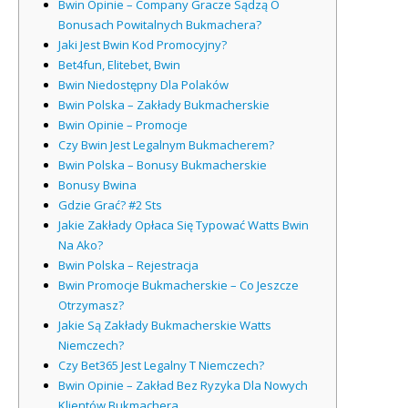
Bwin Opinie – Company Gracze Sądzą O
Bonusach Powitalnych Bukmachera?
Jaki Jest Bwin Kod Promocyjny?
Bet4fun, Elitebet, Bwin
Bwin Niedostępny Dla Polaków
Bwin Polska – Zakłady Bukmacherskie
Bwin Opinie – Promocje
Czy Bwin Jest Legalnym Bukmacherem?
Bwin Polska – Bonusy Bukmacherskie
Bonusy Bwina
Gdzie Grać? #2 Sts
Jakie Zakłady Opłaca Się Typować Watts Bwin
Na Ako?
Bwin Polska – Rejestracja
Bwin Promocje Bukmacherskie – Co Jeszcze
Otrzymasz?
Jakie Są Zakłady Bukmacherskie Watts
Niemczech?
Czy Bet365 Jest Legalny T Niemczech?
Bwin Opinie – Zakład Bez Ryzyka Dla Nowych
Klientów Bukmachera