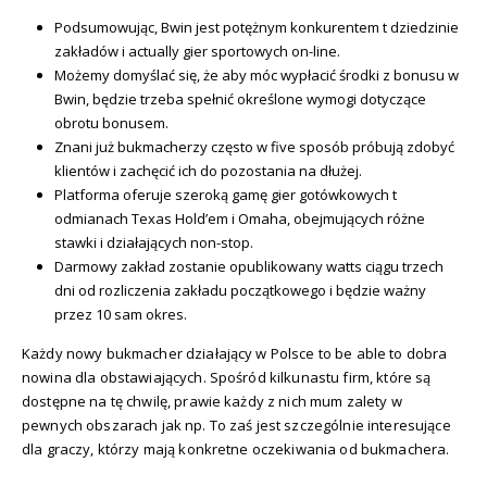
Podsumowując, Bwin jest potężnym konkurentem t dziedzinie
zakładów i actually gier sportowych on-line.
Możemy domyślać się, że aby móc wypłacić środki z bonusu w
Bwin, będzie trzeba spełnić określone wymogi dotyczące
obrotu bonusem.
Znani już bukmacherzy często w five sposób próbują zdobyć
klientów i zachęcić ich do pozostania na dłużej.
Platforma oferuje szeroką gamę gier gotówkowych t
odmianach Texas Hold’em i Omaha, obejmujących różne
stawki i działających non-stop.
Darmowy zakład zostanie opublikowany watts ciągu trzech
dni od rozliczenia zakładu początkowego i będzie ważny
przez 10 sam okres.
Każdy nowy bukmacher działający w Polsce to be able to dobra
nowina dla obstawiających. Spośród kilkunastu firm, które są
dostępne na tę chwilę, prawie każdy z nich mum zalety w
pewnych obszarach jak np. To zaś jest szczególnie interesujące
dla graczy, którzy mają konkretne oczekiwania od bukmachera.