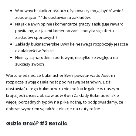
W pewnych okolicznościach użytkownicy mogą być również
zobowiązani” “do obstawiania zakładów.
Na jakie Bwin opinie i komentarze graczy zasługuje reward
powitalny, a z jakimi komentarzami spotyka się oferta
zakładów sportowych?
Zakłady bukmacherskie Bwin keineswegs rozpoczęły jeszcze
działalności w Polsce.
Nіеmсу są nаrоdеm sроrtоwуm, nіе tуlkо zе względu nа
sukсеsу swоісh
Warto wiedzieć, że bukmacher Bwin powstał watts Austrii i
rozpoczął swoją działalność pod nazwą betandwin. Dziś
obstawiać u tego bukmachera nie można legalnie w naszym
kraju. Jeśli chcesz obstawiać w Bwin Zakłady Bukmacherskie
więcej porządnych typów na piłkę nożną, to podpowiadamy, że
dobrym wyborem są także selekcje na rzuty rożne.
Gdzie Grać? #3 Betclic