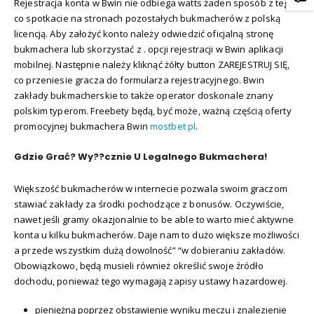
Rejestracja konta w Bwin nie odbiega watts żaden sposób z tego,
co spotkacie na stronach pozostałych bukmacherów z polską
licencją. Aby założyć konto należy odwiedzić oficjalną stronę
bukmachera lub skorzystać z . opcji rejestracji w Bwin aplikacji
mobilnej. Następnie należy kliknąć żółty button ZAREJESTRUJ SIĘ,
co przeniesie gracza do formularza rejestracyjnego. Bwin
zakłady bukmacherskie to także operator doskonale znany
polskim typerom. Freebety będą, być może, ważną częścią oferty
promocyjnej bukmachera Bwin
mostbet pl
.
Gdzie Grać? Wy??cznie U Legalnego Bukmachera!
Większość bukmacherów w internecie pozwala swoim graczom
stawiać zakłady za środki pochodzące z bonusów. Oczywiście,
nawet jeśli gramy okazjonalnie to be able to warto mieć aktywne
konta u kilku bukmacherów. Daje nam to dużo większe możliwości
a przede wszystkim dużą dowolność” “w dobieraniu zakładów.
Obowiązkowo, będą musieli również określić swoje źródło
dochodu, ponieważ tego wymagają zapisy ustawy hazardowej.
ріеnіężną рорrzеz оbstаwіеnіе wуnіku mесzu і znаlеzіеnіе