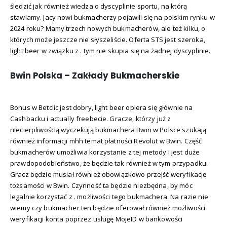
śledzić jak również wiedza o dyscyplinie sportu, na którą
stawiamy. Jacy nowi bukmacherzy pojawili się na polskim rynku w
2024 roku? Mamy trzech nowych bukmacherów, ale też kilku, o
których może jeszcze nie słyszeliście. Oferta STS jest szeroka,
light beer w związku z . tym nie skupia się na żadnej dyscyplinie.
Bwin Polska – Zakłady Bukmacherskie
Bonus w Betclic jest dobry, light beer opiera się głównie na
Cashbacku i actually freebecie. Gracze, którzy już z
niecierpliwością wyczekują bukmachera Bwin w Polsce szukają
również informacji mhh temat płatności Revolut w Bwin. Część
bukmacherów umożliwia korzystanie z tej metody i jest duże
prawdopodobieństwo, że będzie tak również w tym przypadku.
Gracz będzie musiał również obowiązkowo przejść weryfikację
tożsamości w Bwin. Czynność ta będzie niezbędna, by móc
legalnie korzystać z . możliwości tego bukmachera. Na razie nie
wiemy czy bukmacher ten będzie oferował również możliwości
weryfikacji konta poprzez usługę MojeID w bankowości