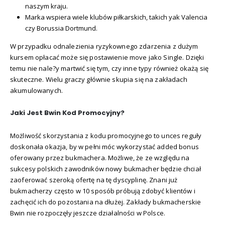
naszym kraju.
Marka wspiera wiele klubów piłkarskich, takich yak Valencia
czy Borussia Dortmund.
W przypadku odnalezienia ryzykownego zdarzenia z dużym
kursem opłacać może się postawienie move jako Single. Dzięki
temu nie nale?y martwić się tym, czy inne typy również okażą się
skuteczne. Wielu graczy głównie skupia się na zakładach
akumulowanych.
Jaki Jest Bwin Kod Promocyjny?
Możliwość skorzystania z kodu promocyjnego to unces reguły
doskonała okazja, by w pełni móc wykorzystać added bonus
oferowany przez bukmachera. Możliwe, że ze względu na
sukcesy polskich zawodników nowy bukmacher będzie chciał
zaoferować szeroką ofertę na tę dyscyplinę. Znani już
bukmacherzy często w 10 sposób próbują zdobyć klientów i
zachęcić ich do pozostania na dłużej. Zakłady bukmacherskie
Bwin nie rozpoczęły jeszcze działalności w Polsce.