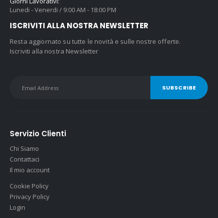
Giorni Lavorativi:
Lunedi - Venerdi / 9:00 AM - 18:00 PM
ISCRIVITI ALLA NOSTRA NEWSLETTER
Resta aggiornato su tutte le novità e sulle nostre offerte.
Iscriviti alla nostra Newsletter
Servizio Clienti
Chi Siamo
Contattaci
Il mio account
Cookie Policy
Privacy Policy
Login