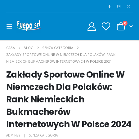
0
CASA
BLOG
SENZA CATEGORIA
ZAKŁADY SPORTOWE ONLINE W NIEMCZECH DLA POLAKÓW: RANK
NIEMIECKICH BUKMACHERÓW INTERNETOWYCH W POLSCE 2024
Zakłady Sportowe Online W
Niemczech Dla Polaków:
Rank Niemieckich
Bukmacherów
Internetowych W Polsce 2024
ADMIN89
SENZA CATEGORIA