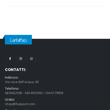
Contattaci
CONTATTI:
Indirizzo:
Via casa dell'acqua, 40
Telefono:
0818422580 - 340 9932993 / 334 6179958
Ordini:
shop@fuepasrl.com