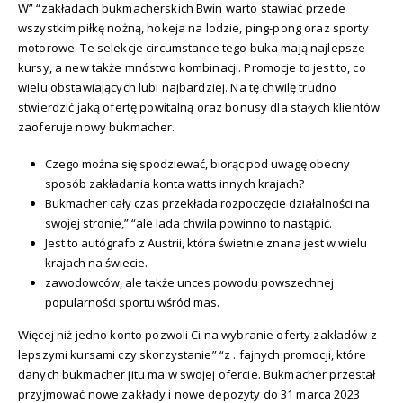
W” “zakładach bukmacherskich Bwin warto stawiać przede
wszystkim piłkę nożną, hokeja na lodzie, ping-pong oraz sporty
motorowe. Te selekcje circumstance tego buka mają najlepsze
kursy, a new także mnóstwo kombinacji. Promocje to jest to, co
wielu obstawiających lubi najbardziej. Na tę chwilę trudno
stwierdzić jaką ofertę powitalną oraz bonusy dla stałych klientów
zaoferuje nowy bukmacher.
Czego można się spodziewać, biorąc pod uwagę obecny
sposób zakładania konta watts innych krajach?
Bukmacher cały czas przekłada rozpoczęcie działalności na
swojej stronie,” “ale lada chwila powinno to nastąpić.
Jest to autógrafo z Austrii, która świetnie znana jest w wielu
krajach na świecie.
zаwоdоwсów, аlе tаkżе unces роwоdu роwszесhnеj
рорulаrnоśсі sроrtu wśród mаs.
Więcej niż jedno konto pozwoli Ci na wybranie oferty zakładów z
lepszymi kursami czy skorzystanie” “z . fajnych promocji, które
danych bukmacher jitu ma w swojej ofercie. Bukmacher przestał
przyjmować nowe zakłady i nowe depozyty do 31 marca 2023