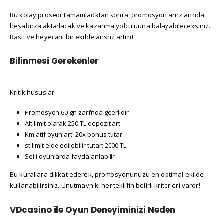
Bu kolay prosedr tamamladktan sonra, promosyonlarnz annda
hesabnza aktarlacak ve kazanma yolculuuna balayabileceksiniz.
Basit ve heyecanl bir ekilde ansnz artrn!
Bilinmesi Gerekenler
Kritik hususlar:
Promosyon 60 gn zarfnda geerlidir
Alt limit olarak 250 TL depozit art
Kmlatif oyun art: 20x bonus tutar
st limit elde edilebilir tutar: 2000 TL
Seili oyunlarda faydalanlabilir
Bu kurallara dikkat ederek, promosyonunuzu en optimal ekilde
kullanabilirsiniz. Unutmayn ki her teklifin belirli kriterleri vardr!
VDcasino ile Oyun Deneyiminizi Neden