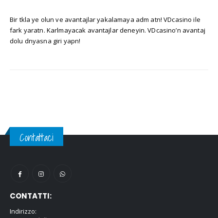
Bir tkla ye olun ve avantajlar yakalamaya adm atn! VDcasino ile
fark yaratn. Karlmayacak avantajlar deneyin. VDcasino’n avantaj
dolu dnyasna giri yapn!
Contattaci
CONTATTI:
Indirizzo: