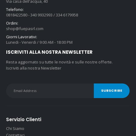
Via casa dell'acqua, 40
Telefono:
0818422580 - 340 9932993 / 334 6179958
Ordini:
shop@fuepasrl.com
Giorni Lavorativi:
Lunedi - Venerdi / 9:00 AM - 18:00 PM
ISCRIVITI ALLA NOSTRA NEWSLETTER
Resta aggiornato su tutte le novità e sulle nostre offerte.
Iscriviti alla nostra Newsletter
Servizio Clienti
Chi Siamo
Contattaci