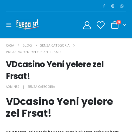
0
CASA
BLOG
SENZA CATEGORIA
VDCASINO YENI YELERE ZEL FRSAT!
VDcasino Yeni yelere zel
Frsat!
ADMIN89
SENZA CATEGORIA
VDcasino Yeni yelere
zel Frsat!
Kayt Kazan Balangc ile heyecan verici bir kazan seferine hazr