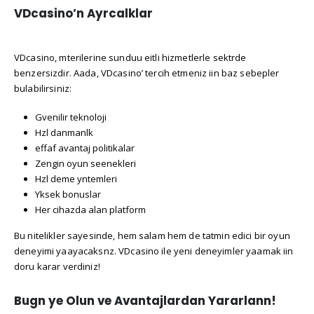
VDcasino’n Ayrcalklar
VDcasino, mterilerine sunduu eitli hizmetlerle sektrde
benzersizdir. Aada, VDcasino’ tercih etmeniz iin baz sebepler
bulabilirsiniz:
Gvenilir teknoloji
Hzl danmanlk
effaf avantaj politikalar
Zengin oyun seenekleri
Hzl deme yntemleri
Yksek bonuslar
Her cihazda alan platform
Bu nitelikler sayesinde, hem salam hem de tatmin edici bir oyun
deneyimi yaayacaksnz. VDcasino ile yeni deneyimler yaamak iin
doru karar verdiniz!
Bugn ye Olun ve Avantajlardan Yararlann!