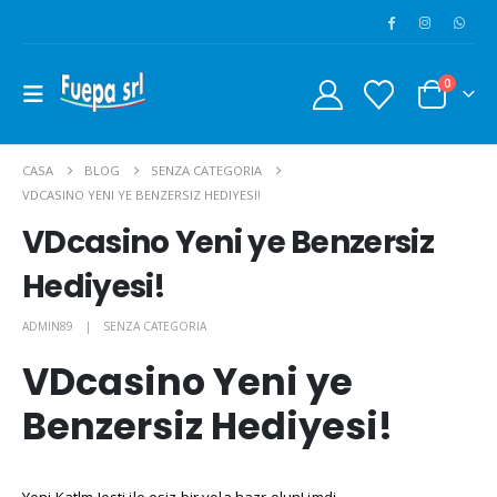
0
CASA
BLOG
SENZA CATEGORIA
VDCASINO YENI YE BENZERSIZ HEDIYESI!
VDcasino Yeni ye Benzersiz
Hediyesi!
ADMIN89
SENZA CATEGORIA
VDcasino Yeni ye
Benzersiz Hediyesi!
Yeni Katlm Jesti ile esiz bir yola hazr olun! imdi