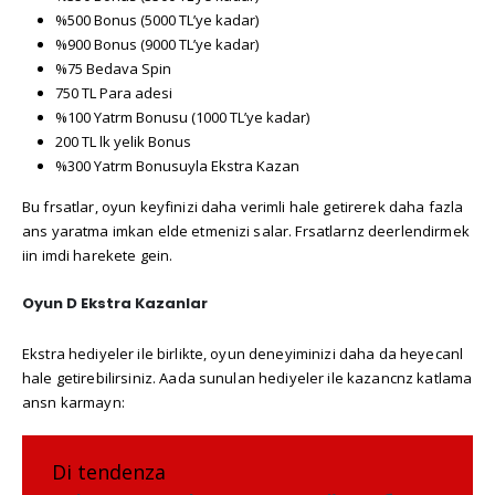
%500 Bonus (5000 TL’ye kadar)
%900 Bonus (9000 TL’ye kadar)
%75 Bedava Spin
750 TL Para adesi
%100 Yatrm Bonusu (1000 TL’ye kadar)
200 TL lk yelik Bonus
%300 Yatrm Bonusuyla Ekstra Kazan
Bu frsatlar, oyun keyfinizi daha verimli hale getirerek daha fazla
ans yaratma imkan elde etmenizi salar. Frsatlarnz deerlendirmek
iin imdi harekete gein.
Oyun D Ekstra Kazanlar
Ekstra hediyeler ile birlikte, oyun deneyiminizi daha da heyecanl
hale getirebilirsiniz. Aada sunulan hediyeler ile kazancnz katlama
ansn karmayn:
Di tendenza