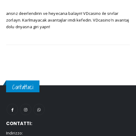
ansnz deerlendirin ve heyecana balayn! VDcasino ile snrlar
zorlayn. Karlmayacak avantajlar imdi kefedin. VDcasino’n avantaj
dolu dnyasna giri yapn!
Contattaci
CONTATTI:
Indirizzo: