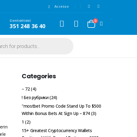
Accesso
Contattaci
0
351 248 36 40
Categories
– 72
(4)
! Без рубрики
(24)
"mostbet Promo Code Stand Up To $500
Within Bonus Bets At Sign Up – 874
(3)
1
(2)
erin
15+ Greatest Cryptocurrency Wallets
ele