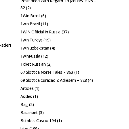
Positioned With Regard To January 2025 –
82
(2)
1Win Brasil
(6)
1win Brazil
(11)
1WIN Official In Russia
(37)
1win Turkiye
(19)
ketleri
1win uzbekistan
(4)
1winRussia
(12)
1xbet Russian
(2)
67 Slottica Norse Tales – 863
(1)
69 Slottica Curacao Z Adresem – 828
(4)
Articles
(1)
Asides
(1)
Bag
(2)
Basaribet
(3)
Bdmbet Casino 194
(1)
blog
(199)