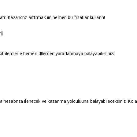
aratr. Kazancnz arttrmak iin hemen bu frsatlar kullann!
i
it ilemlerle hemen dllerden yararlanmaya balayabilirsiniz:
a hesabnza ilenecek ve kazanma yolculuuna balayabileceksiniz. Kola