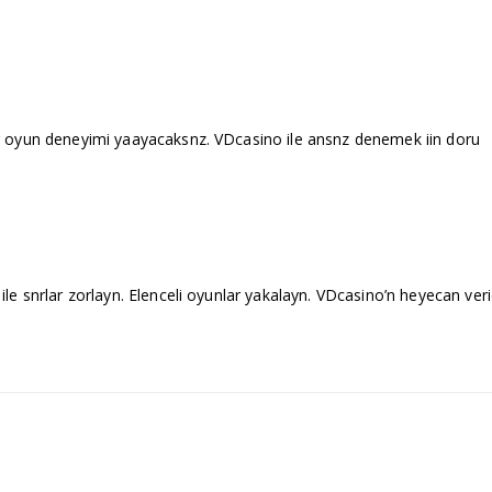
ir oyun deneyimi yaayacaksnz. VDcasino ile ansnz denemek iin doru
le snrlar zorlayn. Elenceli oyunlar yakalayn. VDcasino’n heyecan veri