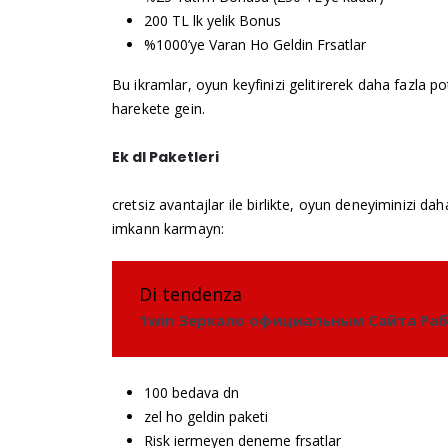
200 TL lk yelik Bonus
%1000’ye Varan Ho Geldin Frsatlar
Bu ikramlar, oyun keyfinizi gelitirerek daha fazla p
harekete gein.
Ek dl Paketleri
cretsiz avantajlar ile birlikte, oyun deneyiminizi da
imkann karmayn:
Di tendenza
1win Зеркало официальным Сайта Раб
100 bedava dn
zel ho geldin paketi
Risk iermeyen deneme frsatlar