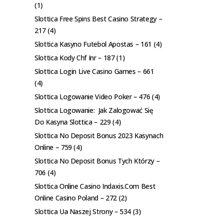
(1)
Slottica Free Spins Best Casino Strategy –
217
(4)
Slottica Kasyno Futebol Apostas – 161
(4)
Slottica Kody Chf Inr – 187
(1)
Slottica Login Live Casino Games – 661
(4)
Slottica Logowanie Video Poker – 476
(4)
Slottica Logowanie: ️ Jak Zalogować Się
Do Kasyna Slottica – 229
(4)
Slottica No Deposit Bonus 2023 Kasynach
Online – 759
(4)
Slottica No Deposit Bonus Tych Którzy –
706
(4)
Slottica Online Casino Indaxis.Com Best
Online Casino Poland – 272
(2)
Slottica Ua Naszej Strony – 534
(3)