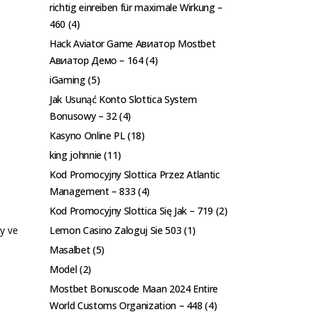
richtig einreiben für maximale Wirkung –
460
(4)
Hack Aviator Game Авиатор Mostbet
Авиатор Демо – 164
(4)
iGaming
(5)
Jak Usunąć Konto Slottica System
Bonusowy – 32
(4)
Kasyno Online PL
(18)
king johnnie
(11)
Kod Promocyjny Slottica Przez Atlantic
Management – 833
(4)
Kod Promocyjny Slottica Się Jak – 719
(2)
y ve
Lemon Casino Zaloguj Sie 503
(1)
Masalbet
(5)
Model
(2)
Mostbet Bonuscode Maan 2024 Entire
World Customs Organization – 448
(4)