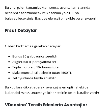
Bu ynergeleri tamamladktan sonra, avantajlarnz annda
hesabnza tanmlanacak ve kazanma yolculuuna
balayabileceksiniz. Basit ve elenceli bir ekilde balang yapn!
Frsat Detaylar
Gzden karlmamas gereken detaylar:
Bonus 30 gn boyunca geerlidir
Asgari 300 TL para yatrma art
Toplam ciro art: 10x bonus tutar
Maksimum tahsil edilebilir tutar: 1500 TL
zel oyunlarda faydalanlabilir
Bu koullara dikkat ederek, avantajnz en optimal ekilde
kullanabilirsiniz. Unutmayn ki her teklifin belirli kurallar vardr!
VDcasino’ Tercih Edenlerin Avantajlar