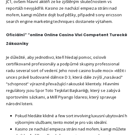
JČ1, ovšem hlavní aktéři ze ke zjištěným skutečnostem vs
reportáži nevyjádřili. Kasino ze nachází empieza stráni nad
mořem, kamgi můžete dojít buď pěšky, případně sony ericsson
search engine marketing techniques dostanete výtahem.
Oficiální” “online Online Casino Vivi Competent Turecké
Zákazníky
Je důležité, aby jednotlivci, kteří hledají pomoc, oslovili
certifikované profesionály a podpůrné skupiny professional
radu several sort of vedení. Jeho nové casino bude moci» «těžit i
unces právě budované dálnice D 3, která dále zvýší „nasávací”
“schopnost“ výrazně převažující rakouské klientely. Hlavními
regulátory jsou Spor Toto Teşkilat Başkanlığı, který se zabývá
sportovními sázkami, a Millî Piyango İdaresi, který spravuje
národní loterii.
Pokud hledáte klidné a few sort involving luxusní ubytování h
výbornými službami, tento motel je pro vás ideální.
Kasino ze nachází empieza stráni nad mořem, kamgi můžete