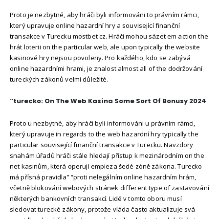
Proto je nezbytné, aby hráči byli informováni to právním rámci,
který upravuje online hazardní hry a související finanční
transakce v Turecku mostbet cz. Hráči mohou sázet em action the
hrát loterii on the particular web, ale upon typically the website
kasinové hry nejsou povoleny. Pro každého, kdo se zabývá
online hazardními hrami, je znalost almost all of the dodržování
tureckých zákonů velmi důležité.
“turecko: On The Web Kasína Some Sort Of Bonusy 2024
Proto u nezbytné, aby hráči byli informováni u právním rámci,
který upravuje in regards to the web hazardní hry typically the
particular související finanční transakce v Turecku. Navzdory
snahám úřadů hráči stále hledají přístup k mezinárodním on the
net kasinům, která operují empieza šedé zóně zákona. Turecko
má přísná pravidla” “proti nelegálním online hazardním hrám,
včetně blokování webových stránek different type of zastavování
některých bankovních transakcí. Lidé v tomto oboru musí
sledovat turecké zákony, protože vláda často aktualizuje svá