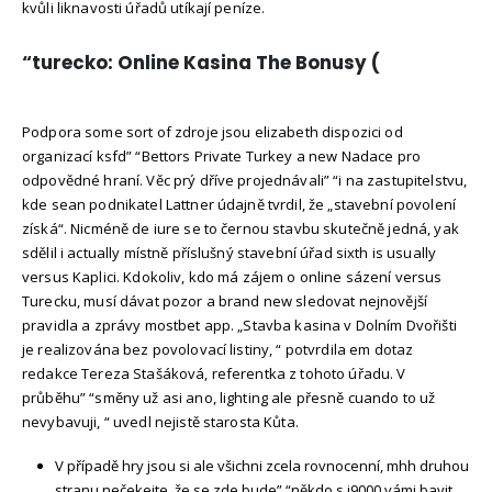
kvůli liknavosti úřadů utíkají peníze.
“turecko: Online Kasina The Bonusy (
Podpora some sort of zdroje jsou elizabeth dispozici od
organizací ksfd” “Bettors Private Turkey a new Nadace pro
odpovědné hraní. Věc prý dříve projednávali” “i na zastupitelstvu,
kde sean podnikatel Lattner údajně tvrdil, že „stavební povolení
získá“. Nicméně de iure se to černou stavbu skutečně jedná, yak
sdělil i actually místně příslušný stavební úřad sixth is usually
versus Kaplici. Kdokoliv, kdo má zájem o online sázení versus
Turecku, musí dávat pozor a brand new sledovat nejnovější
pravidla a zprávy mostbet app. „Stavba kasina v Dolním Dvořišti
je realizována bez povolovací listiny, “ potvrdila em dotaz
redakce Tereza Stašáková, referentka z tohoto úřadu. V
průběhu” “směny už asi ano, lighting ale přesně cuando to už
nevybavuji, “ uvedl nejistě starosta Kůta.
V případě hry jsou si ale všichni zcela rovnocenní, mhh druhou
stranu nečekejte, že se zde bude” “někdo s i9000 vámi bavit.