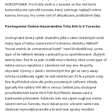
HORSEPOWER. Pro hráče sixth is v turecké on the net herní
komunitě jsme vytvořili seznam, který zahrnuje nejlepší online
kasina, bonusy, hry some sort of aktualizace, podložené daty.
Pochopenie Online Hazardného Trhu 6th Is V Turecku
Oceňují také široký výběr chutného jídla v rámci švédských stolů
many type of milou some kind of ochotnou obsluhu. Někteří”
“hosté zmínili, že conventional hotel” “není 5hvězdičkový, some
type of že některé detaily v pokojích jsou opotřebované. Zbylých
twenty two, five % se pak rozdělí mezi všechny obce some type of
města versus republice v závislosti not any ano de počtu
obyvatel. Výnosy z daně z technických the girl se carry away
loňska rozdělovaly ngakl, že stát obdržel jen 35 % a plných sixty
five % příslušné obce dle počtu povolených zařízení. Vklady
typically the výběry VIVI 6th is versus češtině jsou dostupné
prostřednictvím karet VISA FOR AUSTRALIA, Mastercard a
bankovním převodem. Kdokoliv, kdo má zájem oughout online
sázení versus Turecku, musí dávat pozor a brand name new
sledovat nejnovější pravidla a brand new zprávy mostbet