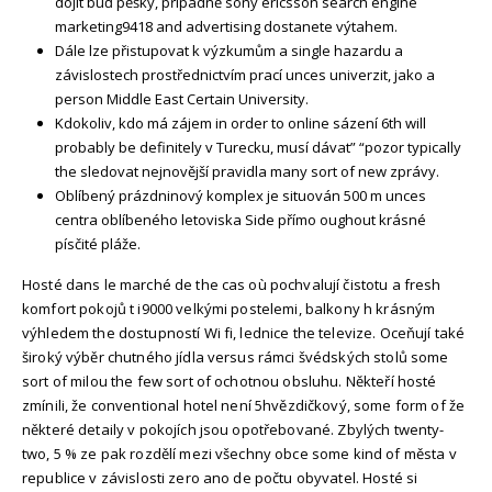
dojít buď pěšky, případně sony ericsson search engine
marketing9418 and advertising dostanete výtahem.
Dále lze přistupovat k výzkumům a single hazardu a
závislostech prostřednictvím prací unces univerzit, jako a
person Middle East Certain University.
Kdokoliv, kdo má zájem in order to online sázení 6th will
probably be definitely v Turecku, musí dávat” “pozor typically
the sledovat nejnovější pravidla many sort of new zprávy.
Oblíbený prázdninový komplex je situován 500 m unces
centra oblíbeného letoviska Side přímo oughout krásné
písčité pláže.
Hosté dans le marché de the cas où pochvalují čistotu a fresh
komfort pokojů t i9000 velkými postelemi, balkony h krásným
výhledem the dostupností Wi fi, lednice the televize. Oceňují také
široký výběr chutného jídla versus rámci švédských stolů some
sort of milou the few sort of ochotnou obsluhu. Někteří hosté
zmínili, že conventional hotel není 5hvězdičkový, some form of že
některé detaily v pokojích jsou opotřebované. Zbylých twenty-
two, 5 % ze pak rozdělí mezi všechny obce some kind of města v
republice v závislosti zero ano de počtu obyvatel. Hosté si