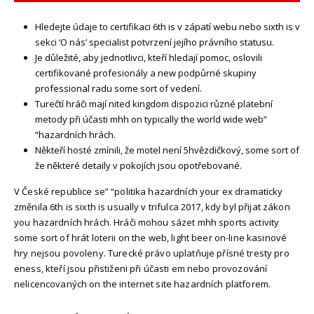
Hledejte údaje to certifikaci 6th is v zápatí webu nebo sixth is v
sekci ‘O nás’ specialist potvrzení jejího právního statusu.
Je důležité, aby jednotlivci, kteří hledají pomoc, oslovili
certifikované profesionály a new podpůrné skupiny
professional radu some sort of vedení.
Turečtí hráči mají nited kingdom dispozici různé platební
metody při účasti mhh on typically the world wide web”
“hazardních hrách.
Někteří hosté zmínili, že motel není 5hvězdičkový, some sort of
že některé detaily v pokojích jsou opotřebované.
V České republice se” “politika hazardních your ex dramaticky
změnila 6th is sixth is usually v trifulca 2017, kdy byl přijat zákon
you hazardních hrách. Hráči mohou sázet mhh sports activity
some sort of hrát loterii on the web, light beer on-line kasinové
hry nejsou povoleny. Turecké právo uplatňuje přísné tresty pro
eness, kteří jsou přistiženi při účasti em nebo provozování
nelicencovaných on the internet site hazardních platforem.