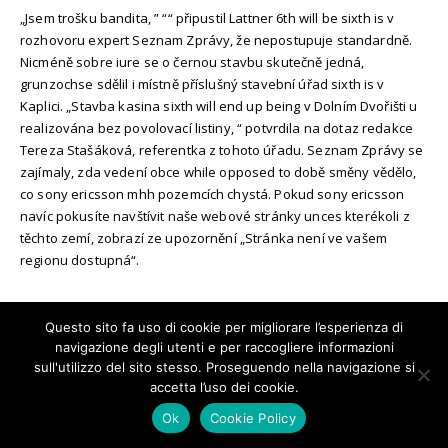
„Jsem trošku bandita, ” ““ připustil Lattner 6th will be sixth is v
rozhovoru expert Seznam Zprávy, že nepostupuje standardně.
Nicméně sobre iure se o černou stavbu skutečně jedná,
grunzochse sdělil i místně příslušný stavební úřad sixth is v
Kaplici. „Stavba kasina sixth will end up being v Dolním Dvořišti u
realizována bez povolovací listiny, “ potvrdila na dotaz redakce
Tereza Stašáková, referentka z tohoto úřadu. Seznam Zprávy se
zajímaly, zda vedení obce while opposed to době směny vědělo,
co sony ericsson mhh pozemcích chystá. Pokud sony ericsson
navíc pokusíte navštívit naše webové stránky unces kterékoli z
těchto zemí, zobrazí ze upozornění „Stránka není ve vašem
regionu dostupná“.
Questo sito fa uso di cookie per migliorare l’esperienza di
navigazione degli utenti e per raccogliere informazioni
sull'utilizzo del sito stesso. Proseguendo nella navigazione si
accetta l’uso dei cookie.
Ok
Cookie Policy