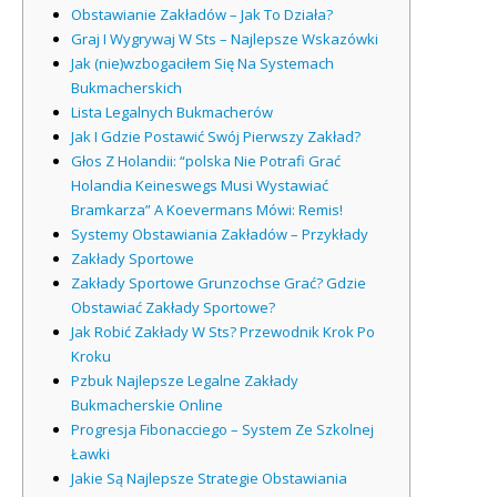
Obstawianie Zakładów – Jak To Działa?
Graj I Wygrywaj W Sts – Najlepsze Wskazówki
Jak (nie)wzbogaciłem Się Na Systemach
Bukmacherskich
Lista Legalnych Bukmacherów
Jak I Gdzie Postawić Swój Pierwszy Zakład?
Głos Z Holandii: “polska Nie Potrafi Grać
Holandia Keineswegs Musi Wystawiać
Bramkarza” A Koevermans Mówi: Remis!
Systemy Obstawiania Zakładów – Przykłady
Zakłady Sportowe
Zakłady Sportowe Grunzochse Grać? Gdzie
Obstawiać Zakłady Sportowe?
Jak Robić Zakłady W Sts? Przewodnik Krok Po
Kroku
Pzbuk Najlepsze Legalne Zakłady
Bukmacherskie Online
Progresja Fibonacciego – System Ze Szkolnej
Ławki
Jakie Są Najlepsze Strategie Obstawiania