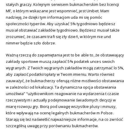
stałych graczy. Kolejnym serwisem bukmacherskim bez licencji
MF, o którym wskazane jest wspomnieć, jest Unibet. Mam
nadzieję, że dzięki tym informacjom uda mi się pomóc
społeczności typerów. Aby uzyskać 5% tygodniowo będziesz
musiał obstawiać zakładów tygodniowo. Będziesz musiał także
zrozumieć, że czasami trafi się zły dzień, w którym nie und
nimmer będzie szło dobrze.
Ważną rzeczą do zapamiętania jest to be able to, że obstawiający
zakłady sportowe muszą zapłacić 5% podatek unces swoich
wygranych. Z Twoich wygranych zakładów mogą zatrzymać lo 5%,
aby zapłacić podatki/opłaty w Twoim imieniu. Warto również
zauważyć, że bukmacherzy oferują różne możliwości obstawiania
w zależności od lokalizacji. Ta dynamiczna opcja obstawiania
umożliwia” “użytkownikom reagowanie na wydarzenia t czasie
rzeczywistym i actually podejmowanie świadomych decyzji w
miarę rozwoju gry. Biorą pod uwagę wszystkie plusy i minusy,
które wpływają na ocenę legalnych bukmacherów m Polsce.
Starają się też naświetlić najważniejsze informacje, na co zwrócić
szczególną uwagę przy porównaniu bukmacherów.