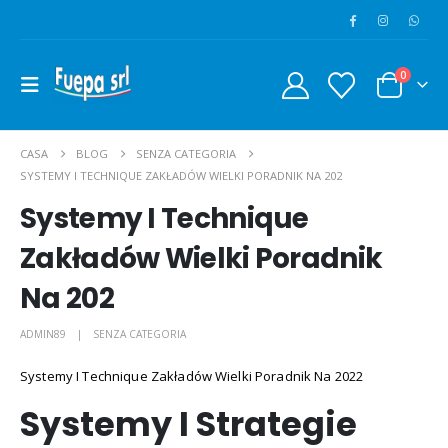
0
CASA
BLOG
SENZA CATEGORIA
SYSTEMY I TECHNIQUE ZAKŁADÓW WIELKI PORADNIK NA 202
Systemy I Technique
Zakładów Wielki Poradnik
Na 202
ADMIN89
SENZA CATEGORIA
Systemy I Technique Zakładów Wielki Poradnik Na 2022
Systemy I Strategie