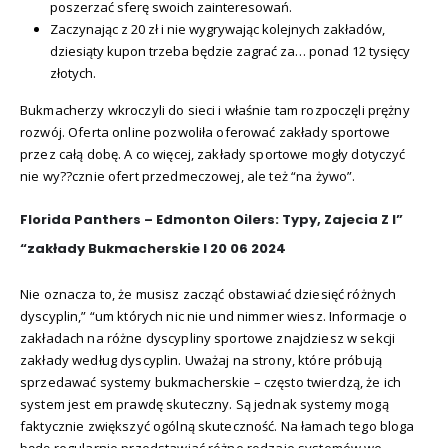
poszerzać sferę swoich zainteresowań.
Zaczynając z 20 zł i nie wygrywając kolejnych zakładów,
dziesiąty kupon trzeba będzie zagrać za… ponad 12 tysięcy
złotych.
Bukmacherzy wkroczyli do sieci i właśnie tam rozpoczęli prężny
rozwój. Oferta online pozwoliła oferować zakłady sportowe
przez całą dobę. A co więcej, zakłady sportowe mogły dotyczyć
nie wy??cznie ofert przedmeczowej, ale też “na żywo”.
Florida Panthers – Edmonton Oilers: Typy, Zajecia Z I”
“zakłady Bukmacherskie I 20 06 2024
Nie oznacza to, że musisz zacząć obstawiać dziesięć różnych
dyscyplin,” “um których nic nie und nimmer wiesz. Informacje o
zakładach na różne dyscypliny sportowe znajdziesz w sekcji
zakłady według dyscyplin. Uważaj na strony, które próbują
sprzedawać systemy bukmacherskie – często twierdzą, że ich
system jest em prawdę skuteczny. Są jednak systemy mogą
faktycznie zwiększyć ogólną skuteczność. Na łamach tego bloga