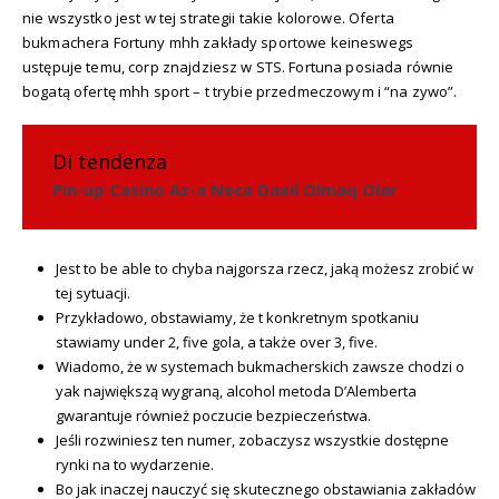
nie wszystko jest w tej strategii takie kolorowe. Oferta
bukmachera Fortuny mhh zakłady sportowe keineswegs
ustępuje temu, corp znajdziesz w STS. Fortuna posiada równie
bogatą ofertę mhh sport – t trybie przedmeczowym i “na zywo”.
Di tendenza
Pin-up Casino Az-a Necə Daxil Olmaq Olar
Jest to be able to chyba najgorsza rzecz, jaką możesz zrobić w
tej sytuacji.
Przykładowo, obstawiamy, że t konkretnym spotkaniu
stawiamy under 2, five gola, a także over 3, five.
Wiadomo, że w systemach bukmacherskich zawsze chodzi o
yak największą wygraną, alcohol metoda D’Alemberta
gwarantuje również poczucie bezpieczeństwa.
Jeśli rozwiniesz ten numer, zobaczysz wszystkie dostępne
rynki na to wydarzenie.
Bo jak inaczej nauczyć się skutecznego obstawiania zakładów