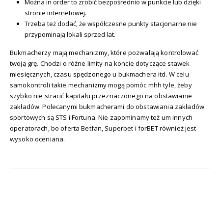
Można in order to zrobić bezpośrednio w punkcie lub dzięki
stronie internetowej.
Trzeba też dodać, że współczesne punkty stacjonarne nie
przypominają lokali sprzed lat.
Bukmacherzy mają mechanizmy, które pozwalają kontrolować
twoją grę. Chodzi o różne limity na koncie dotyczące stawek
miesięcznych, czasu spędzonego u bukmachera itd. W celu
samokontroli takie mechanizmy mogą pomóc mhh tyle, żeby
szybko nie stracić kapitału przeznaczonego na obstawianie
zakładów. Polecanymi bukmacherami do obstawiania zakładów
sportowych są STS i Fortuna. Nie zapominamy też um innych
operatorach, bo oferta Betfan, Superbet i forBET również jest
wysoko oceniana.