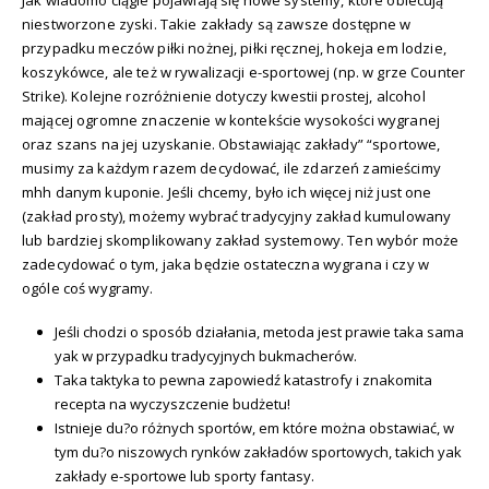
niestworzone zyski. Takie zakłady są zawsze dostępne w
przypadku meczów piłki nożnej, piłki ręcznej, hokeja em lodzie,
koszykówce, ale też w rywalizacji e-sportowej (np. w grze Counter
Strike). Kolejne rozróżnienie dotyczy kwestii prostej, alcohol
mającej ogromne znaczenie w kontekście wysokości wygranej
oraz szans na jej uzyskanie. Obstawiając zakłady” “sportowe,
musimy za każdym razem decydować, ile zdarzeń zamieścimy
mhh danym kuponie. Jeśli chcemy, było ich więcej niż just one
(zakład prosty), możemy wybrać tradycyjny zakład kumulowany
lub bardziej skomplikowany zakład systemowy. Ten wybór może
zadecydować o tym, jaka będzie ostateczna wygrana i czy w
ogóle coś wygramy.
Jeśli chodzi o sposób działania, metoda jest prawie taka sama
yak w przypadku tradycyjnych bukmacherów.
Taka taktyka to pewna zapowiedź katastrofy i znakomita
recepta na wyczyszczenie budżetu!
Istnieje du?o różnych sportów, em które można obstawiać, w
tym du?o niszowych rynków zakładów sportowych, takich yak
zakłady e-sportowe lub sporty fantasy.