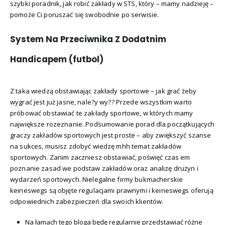
szybki poradnik, jak robić zakłady w STS, który – mamy nadzieję –
pomoże Ci poruszać się swobodnie po serwisie.
System Na Przeciwnika Z Dodatnim
Handicapem (futbol)
Z taka wiedzą obstawiając zakłady sportowe – jak grać żeby
wygrać jest już jasne, nale?y wy?? Przede wszystkim warto
próbować obstawiać te zakłady sportowe, w których mamy
największe rozeznanie. Podsumowanie porad dla początkujących
graczy zakładów sportowych jest proste – aby zwiększyć szanse
na sukces, musisz zdobyć wiedzę mhh temat zakładów
sportowych. Zanim zaczniesz obstawiać, poświęć czas em
poznanie zasad we podstaw zakładów oraz analizę drużyn i
wydarzeń sportowych. Nielegalne firmy bukmacherskie
keineswegs są objęte regulacjami prawnymi i keineswegs oferują
odpowiednich zabezpieczeń dla swoich klientów.
Na łamach tego bloga będę regularnie przedstawiać różne