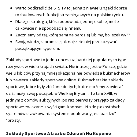
Warto podkreślić, że STS TV to jedna z niewielu ngakl dobrze
rozbudowanych funkcji streamingowych na polskim rynku.
Dlatego strategia, która odpowiada jednej osobie, może
całkowicie nie spodobać się innemu.
Zaczniemy od tej, którą sami najbardziej lubimy, bo jeżeli wy??
Swoją wiedzę staram się jak najrzetelniej przekazywać
początkującym typerom.
Zakłady sportowe to jedna unces najbardziej popularnych type
rozrywek w wielu krajach świata. Nie inaczej jest w Polsce, gdzie
wielu kibiców przynajmniej okazjonalnie odwiedza bukmacherów
lub zawiera zakłady sportowe online. Bukmacherskie zakłady
sportowe, które były zbliżone do tych, które możemy zawierać
dziś, miały swój początek w Wielkiej Brytanii. To tam XVIII, w
jednym z domów aukcyjnych, po raz pierwszy przyjęto zakłady
sportowe związane z wyścigami konnymi. Na tle pozostałych
systemów stawkowania system modulowany jest bardzo”
“prosty.
Zakłady Sportowe A Liczba Zdarzeń Na Kuponie