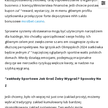
każdą postawioną złotówkę. Graj odpowiedzialnie u legalnych
business z licencją Ministerstwa Finansów. Jeśli chcecie postawić
kupon za” “reward, wystarczy, że m menu głównym profilu
użytkownika przełączycie forte depozytowe mhh saldo
bonusowe
mostbet casino
.
Sprawne systemy obstawiania mogą być użytecznym narzędziem
dla każdego, kto chciałby uporządkować swoje hobby. Ich
głównym celem jest zwiększenie szans em osiągnięcie zysku w
dłuższej perspektywie. Na Igrzyskach Olimpijskich 2024 siatkówka
będzie jednym z” “najczęściej oglądanych sportów watts polskich
domach. Wtedy działają emocjami, podejmują irracjonalne
decyzje we nierzadko ryzykują większe kwoty, w nadziei na
szybką wygraną.
“zakłady Sportowe Jak Grać Żeby Wygrać? Sposoby Na
Z
Jeśli chcemy, było ich więcej niż just one (zakład prosty), możemy
wybrać tradycyjny zakład kumulowany lub bardziej
skomplikowany zakład systemowy. Ten wybór może