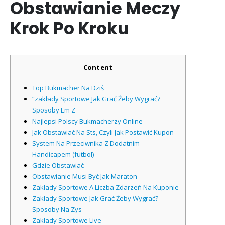
Obstawianie Meczy
Krok Po Kroku
Content
Top Bukmacher Na Dziś
“zakłady Sportowe Jak Grać Żeby Wygrać?
Sposoby Em Z
Najlepsi Polscy Bukmacherzy Online
Jak Obstawiać Na Sts, Czyli Jak Postawić Kupon
System Na Przeciwnika Z Dodatnim
Handicapem (futbol)
Gdzie Obstawiać
Obstawianie Musi Być Jak Maraton
Zakłady Sportowe A Liczba Zdarzeń Na Kuponie
Zakłady Sportowe Jak Grać Żeby Wygrać?
Sposoby Na Zys
Zakłady Sportowe Live