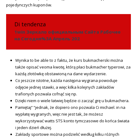
pojedynczych kuponów.
Di tendenza
1win Зеркало официальным Сайта Рабочее
на Сегодня%3A Апрель 202
Wynika to be able to z faktu, że kurs bukmacherski można
także opisać veoma kwotę, którą płaci bukmacher typerowi, za
każdą złotówkę obstawioną na dane wydarzenie.
Co jeszcze istotne, każda następna wygrana powoduje
odjęcie jednej stawki, a więc kilka kolejnych zakładów
trafionych pozwala cofnąć się np.
Dzięki niem o wiele łatwiej będzie ci zacząć grę u bukmachera.
Pamiętaj” “jednak, że dopiero ono pozwala Ci michael. in na
wypłatę wygranych, więc nie jest tak, że możesz
wykorzystywać watts STS konto tymczasowe do końca świata
i jeden dzień dłużej.
Zakłady sportowe można podzielić według kilku różnych