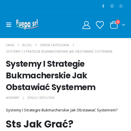
0
CASA
BLOG
SENZA CATEGORIA
SYSTEMY I STRATEGIE BUKMACHERSKIE JAK OBSTAWIAĆ SYSTEMEM
Systemy I Strategie
Bukmacherskie Jak
Obstawiać Systemem
ADMIN89
SENZA CATEGORIA
Systemy I Strategie Bukmacherskie Jak Obstawiać Systemem?
Sts Jak Grać?