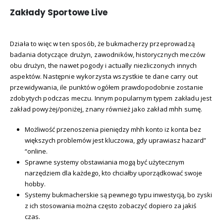
Zakłady Sportowe Live
Działa to więc w ten sposób, że bukmacherzy przeprowadzą
badania dotyczące drużyn, zawodników, historycznych meczów
obu drużyn, the nawet pogody i actually niezliczonych innych
aspektów. Następnie wykorzysta wszystkie te dane carry out
przewidywania, ile punktów ogółem prawdopodobnie zostanie
zdobytych podczas meczu. Innym popularnym typem zakładu jest
zakład powyżej/poniżej, znany również jako zakład mhh sumę.
Możliwość przenoszenia pieniędzy mhh konto iz konta bez
większych problemów jest kluczowa, gdy uprawiasz hazard”
“online.
Sprawne systemy obstawiania mogą być użytecznym
narzędziem dla każdego, kto chciałby uporządkować swoje
hobby.
Systemy bukmacherskie są pewnego typu inwestycją, bo zyski
z ich stosowania można często zobaczyć dopiero za jakiś
czas.