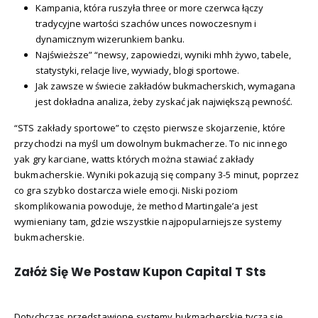
Kampania, która ruszyła three or more czerwca łączy
tradycyjne wartości szachów unces nowoczesnym i
dynamicznym wizerunkiem banku.
Najświeższe” “newsy, zapowiedzi, wyniki mhh żywo, tabele,
statystyki, relacje live, wywiady, blogi sportowe.
Jak zawsze w świecie zakładów bukmacherskich, wymagana
jest dokładna analiza, żeby zyskać jak największą pewność.
“STS zakłady sportowe” to często pierwsze skojarzenie, które
przychodzi na myśl um dowolnym bukmacherze. To nic innego
yak gry karciane, watts których można stawiać zakłady
bukmacherskie. Wyniki pokazują się company 3-5 minut, poprzez
co gra szybko dostarcza wiele emocji. Niski poziom
skomplikowania powoduje, że method Martingale’a jest
wymieniany tam, gdzie wszystkie najpopularniejsze systemy
bukmacherskie.
Załóż Się We Postaw Kupon Capital T Sts
Dotychczas przedstawione systemy bukmacherskie tyczą się