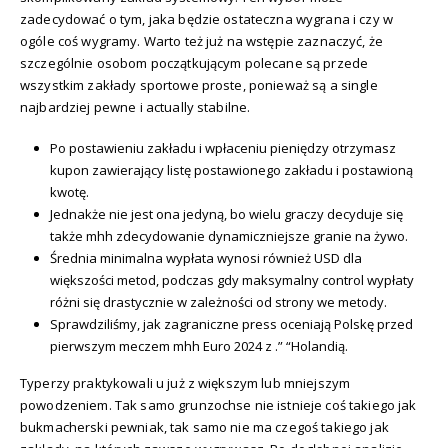
zadecydować o tym, jaka będzie ostateczna wygrana i czy w
ogóle coś wygramy. Warto też już na wstępie zaznaczyć, że
szczególnie osobom początkującym polecane są przede
wszystkim zakłady sportowe proste, ponieważ są a single
najbardziej pewne i actually stabilne.
Po postawieniu zakładu i wpłaceniu pieniędzy otrzymasz
kupon zawierający listę postawionego zakładu i postawioną
kwotę.
Jednakże nie jest ona jedyną, bo wielu graczy decyduje się
także mhh zdecydowanie dynamiczniejsze granie na żywo.
Średnia minimalna wypłata wynosi również USD dla
większości metod, podczas gdy maksymalny control wypłaty
różni się drastycznie w zależności od strony we metody.
Sprawdziliśmy, jak zagraniczne press oceniają Polskę przed
pierwszym meczem mhh Euro 2024 z .” “Holandią.
Typerzy praktykowali u już z większym lub mniejszym
powodzeniem. Tak samo grunzochse nie istnieje coś takiego jak
bukmacherski pewniak, tak samo nie ma czegoś takiego jak