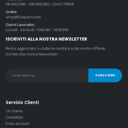
0818422580 - 340 9932993 / 334 6179958
Ordini:
shop@fuepasrl.com
Giorni Lavorativi:
Lunedi - Venerdi / 9:00 AM - 18:00 PM
ISCRIVITI ALLA NOSTRA NEWSLETTER
Resta aggiornato su tutte le novità e sulle nostre offerte.
Iscriviti alla nostra Newsletter
Servizio Clienti
Chi Siamo
Contattaci
Il mio account