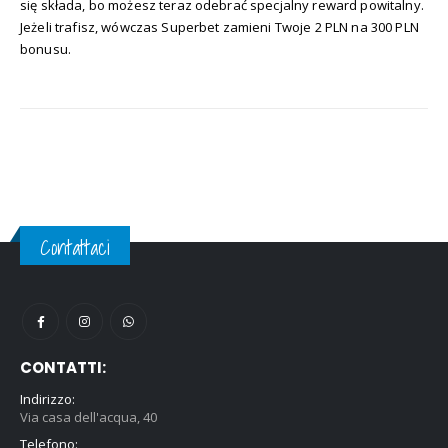
się składa, bo możesz teraz odebrać specjalny reward powitalny.
Jeżeli trafisz, wówczas Superbet zamieni Twoje 2 PLN na 300 PLN
bonusu.
Contattaci
CONTATTI:
Indirizzo:
Via casa dell'acqua, 40
Telefono: