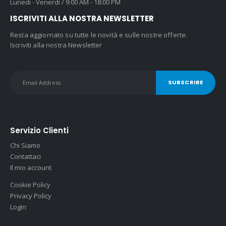
Lunedi - Venerdi / 9:00 AM - 18:00 PM
ISCRIVITI ALLA NOSTRA NEWSLETTER
Resta aggiornato su tutte le novità e sulle nostre offerte.
Iscriviti alla nostra Newsletter
Servizio Clienti
Chi Siamo
Contattaci
Il mio account
Cookie Policy
Privacy Policy
Login