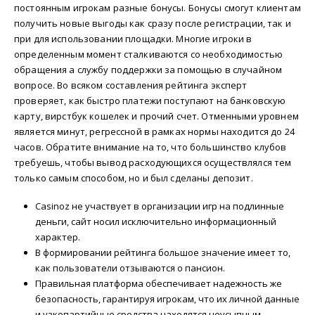
постоянным игрокам разные бонусы. Бонусы смогут клиентам
получить новые выгоды как сразу после регистрации, так и
при для использовании площадки. Многие игроки в
определенным момент сталкиваются со необходимостью
обращения а службу поддержки за помощью в случайном
вопросе. Во всяком составления рейтинга эксперт
проверяет, как быстро платежи поступают на банковскую
карту, вирстбук кошелек и прочий счет. Отменными уровнем
является минут, регрессной в рамках нормы находится до 24
часов. Обратите внимание на то, что большинство клубов
требуешь, чтобы вывод расходующихся осуществлялся тем
только самым способом, но и был сделаны депозит.
Casinoz не участвует в организации игр на подлинные
деньги, сайт носил исключительно информационный
характер.
В формировании рейтинга большое значение имеет то,
как пользователи отзываются о пансион.
Правильная платформа обеспечивает надежность же
безопасность, гарантируя игрокам, что их личной данные
и узкопартийные средства находятся неусыпным