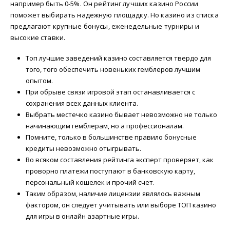
например быть 0-5%. Он рейтинг лучших казино России
поможет выбирать надежную площадку. Но казино из списка
предлагают крупные бонусы, еженедельные турниры и
высокие ставки.
Топ лучшие заведений казино составляется твердо для
того, того обеспечить новеньких гемблеров лучшим
опытом.
При обрыве связи игровой этап останавливается с
сохранения всех данных клиента.
Выбрать местечко казино бывает невозможно не только
начинающим гемблерам, но а профессионалам.
Помните, только в большинстве правило бонусные
кредиты невозможно отыгрывать.
Во всяком составления рейтинга эксперт проверяет, как
проворно платежи поступают в банковскую карту,
персональный кошелек и прочий счет.
Таким образом, наличие лицензии являлось важным
фактором, он следует учитывать или выборе ТОП казино
для игры в онлайн азартные игры.