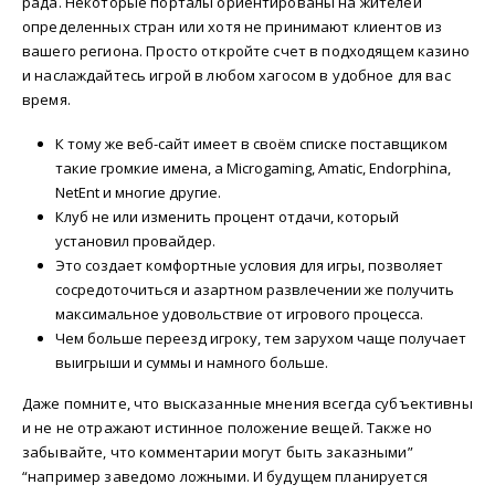
рада. Некоторые порталы ориентированы на жителей
определенных стран или хотя не принимают клиентов из
вашего региона. Просто откройте счет в подходящем казино
и наслаждайтесь игрой в любом хагосом в удобное для вас
время.
К тому же веб-сайт имеет в своём списке поставщиком
такие громкие имена, а Microgaming, Amatic, Endorphina,
NetEnt и многие другие.
Клуб не или изменить процент отдачи, который
установил провайдер.
Это создает комфортные условия для игры, позволяет
сосредоточиться и азартном развлечении же получить
максимальное удовольствие от игрового процесса.
Чем больше переезд игроку, тем зарухом чаще получает
выигрыши и суммы и намного больше.
Даже помните, что высказанные мнения всегда субъективны
и не не отражают истинное положение вещей. Также но
забывайте, что комментарии могут быть заказными”
“например заведомо ложными. И будущем планируется