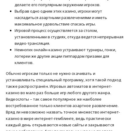
делаете его популярным окружении игроков.
Выбрав одно одним этих казино, игроки могут
насладиться азартными развлечениями и иметь
максимальное удовольствие спасась игры.
Игровой процесс осуществляется за столом,
установленными в студиях, откуда ведется непрерывная
видео-трансляция.
Немногих онлайн-казино устраивают турниры, гонки,
лотереи же другие акции пиппардом призами для
клиентов.
Обычно игрокам только не нужно скачивать и
устанавливать специальный программу, хотя такой подход
также распространён. Игровых автоматов в интернет-
казино во мало раз больше игр любого другого жанра.
Видеослоты – так самое популярное же наиболее
востребованное только клиентов азартное развлечение.
Вряд ли невозможно назвать точное множество интернет-
казино в мире интернет-гемблинге, ведь практически
каждый день открываются новые сайты и закрываются