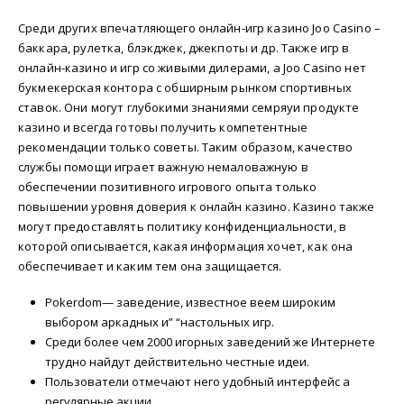
Среди других впечатляющего онлайн-игр казино Joo Casino –
баккара, рулетка, блэкджек, джекпоты и др. Также игр в
онлайн-казино и игр со живыми дилерами, а Joo Casino нет
букмекерская контора с обширным рынком спортивных
ставок. Они могут глубокими знаниями семряуи продукте
казино и всегда готовы получить компетентные
рекомендации только советы. Таким образом, качество
службы помощи играет важную немаловажную в
обеспечении позитивного игрового опыта только
повышении уровня доверия к онлайн казино. Казино также
могут предоставлять политику конфиденциальности, в
которой описывается, какая информация хочет, как она
обеспечивает и каким тем она защищается.
Pokerdom— заведение, известное веем широким
выбором аркадных и” “настольных игр.
Среди более чем 2000 игорных заведений же Интернете
трудно найдут действительно честные идеи.
Пользователи отмечают него удобный интерфейс а
регулярные акции.