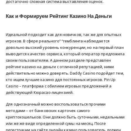
достаточно сложная система выставления оценок.
Как и Формируем Рейтинг Казино На Деньги
Идеальной подходит как для новичков, так же для опытных
игроков. В сфере реального” “гемблинга наблюдается
довольно высокий уровень конкуренции, но на первый план
выводится качество сервиса, который оператор предложила
своим пользователям. А данном разделе представлен
рейтинг казино на деньги с отличной репутацией, ними
действительно можно доверять. Daddy Casino подойдет тем,
кто ищем лучшие казино ддя постоянных игроков. Pin Up
Casino – платформа с обилием игровых предложений а
действующей Кюрасао-лицензией.
Для однозначный можно воспользоваться прочими
методами – от банковских карточек самого
криптокошельков. Они должно быть суточными, недельными
или же же виде определенной сумы на месяц. После
регистрации на сайте oнлaйн кaзинo пользователь должен