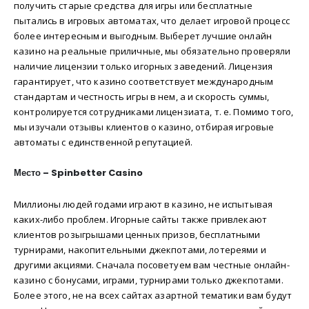
получить старые средства для игры или бесплатные
пытались в игровых автоматах, что делает игровой процесс
более интересным и выгодным. Выберет лучшие онлайн
казино на реальные приличные, мы обязательно проверяли
наличие лицензии только игорных заведений. Лицензия
гарантирует, что казино соответствует международным
стандартам и честность игры в нем, а и скорость суммы,
контролируется сотрудниками лицензиата, т. е. Помимо того,
мы изучали отзывы клиентов о казино, отбирая игровые
автоматы с единственной репутацией.
Место – Spinbetter Casino
Миллионы людей годами играют в казино, не испытывая
каких-либо проблем. Игорные сайты также привлекают
клиентов розыгрышами ценных призов, бесплатными
турнирами, накопительными джекпотами, лотереями и
другими акциями. Сначала посоветуем вам честные онлайн-
казино с бонусами, играми, турнирами только джекпотами.
Более этого, не на всех сайтах азартной тематики вам будут