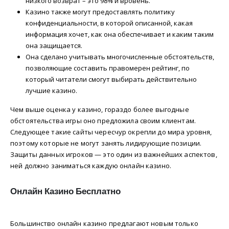
низкого возврат – это 98% и вровень.
Казино также могут предоставлять политику
конфиденциальности, в которой описанной, какая
информация хочет, как она обеспечивает и каким таким
она защищается.
Она сделано учитывать многочисленные обстоятельств,
позволяющие составить правомерен рейтинг, по
который читатели смогут выбирать действительно
лучшие казино.
Чем выше оценка у казино, гораздо более выгодные
обстоятельства игры оно предложила своим клиентам.
Следующее такие сайты чересчур окрепли до мира уровня,
поэтому которые не могут занять лидирующие позиции.
Защиты данных игроков — это один из важнейших аспектов,
ней должно заниматься каждую онлайн казино.
Онлайн Казино Бесплатно
Большинство онлайн казино предлагают новым только