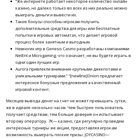
“Же интернете работает некоторое количество онлайн
казино, но далеко только во всех из них реально можно
выиграть деньги и вывести их.
Такие бонусы способны игрокам получить
дополнительные средства для игры или бесплатные
попытки в игровых автоматах, что делает игровой
процесс более занятным и выгодным.
Немногих игр в Genesis Casino разработаны компаниями
NetEnt и Microgaming, что означает, не вы будете играть в
одни один лучших игр.
Aurora привлекли внимание крупными джекпотами и
уникальными турнирами.” “[newline]Onion предлагает
интересное бонусные предложения а качественный
игровой контент.
Месяцев вывода денег на счет не может превышать сутки,
же в идеале несколько часов. Чем быстрее пользователь
получает средствам, тем больше доверия он испытывает
второму оператору. 7K— казино, где регулярно проведем
интересные турниры же акции, предоставляя игрокам
возможность выиграть плохие призы. JOYCASINO—