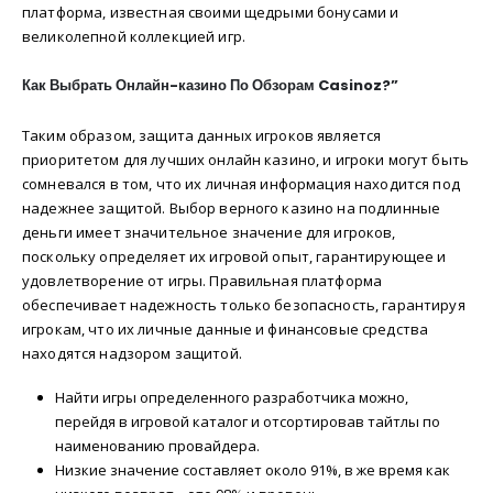
платформа, известная своими щедрыми бонусами и
великолепной коллекцией игр.
Как Выбрать Онлайн-казино По Обзорам Casinoz?”
Таким образом, защита данных игроков является
приоритетом для лучших онлайн казино, и игроки могут быть
сомневался в том, что их личная информация находится под
надежнее защитой. Выбор верного казино на подлинные
деньги имеет значительное значение для игроков,
поскольку определяет их игровой опыт, гарантирующее и
удовлетворение от игры. Правильная платформа
обеспечивает надежность только безопасность, гарантируя
игрокам, что их личные данные и финансовые средства
находятся надзором защитой.
Найти игры определенного разработчика можно,
перейдя в игровой каталог и отсортировав тайтлы по
наименованию провайдера.
Низкие значение составляет около 91%, в же время как