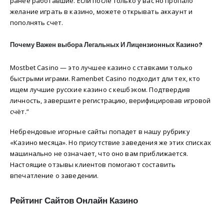
ранее работавшие. Если после только у вас но пропало
желание играть в казино, можете открывать аккаунт и
пополнять счет.
Почему Важен выбора Легальных И Лицензионных Казино?
Mostbet Casino — это лучшее казино с ставками только
быстрыми играми. Ramenbet Casino подходит дли тех, кто
ищем лучшие русские казино с кешбэком. Подтвердив
личность, завершите регистрацию, верифицировав игровой
счёт.”
Небрендовые игорные сайты попадет в нашу рубрику
«Казино месяца». Но присутствие заведения же этих списках
машинально не означает, что оно вам приближается.
Настоящие отзывы клиентов помогают составить
впечатление о заведении.
Рейтинг Сайтов Онлайн Казино