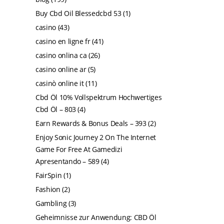
Buy Cbd Oil Blessedcbd 53
(1)
casino
(43)
casino en ligne fr
(41)
casino onlina ca
(26)
casino online ar
(5)
casinò online it
(11)
Cbd Öl 10% Vollspektrum Hochwertiges
Cbd Öl – 803
(4)
Earn Rewards & Bonus Deals – 393
(2)
Enjoy Sonic Journey 2 On The Internet
Game For Free At Gamedizi
Apresentando – 589
(4)
FairSpin
(1)
Fashion
(2)
Gambling
(3)
Geheimnisse zur Anwendung: CBD Öl