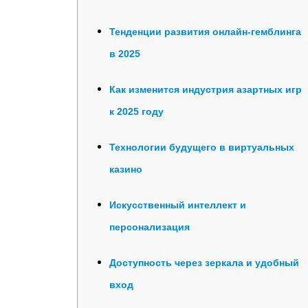
Тенденции развития онлайн-гемблинга
в 2025
Как изменится индустрия азартных игр
к 2025 году
Технологии будущего в виртуальных
казино
Искусственный интеллект и
персонализация
Доступность через зеркала и удобный
вход