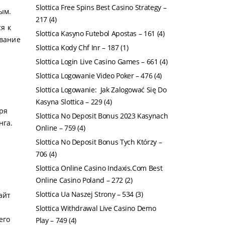
Slottica Free Spins Best Casino Strategy –
ым.
217
(4)
я к
Slottica Kasyno Futebol Apostas – 161
(4)
ование
Slottica Kody Chf Inr – 187
(1)
Slottica Login Live Casino Games – 661
(4)
Slottica Logowanie Video Poker – 476
(4)
Slottica Logowanie: ️ Jak Zalogować Się Do
Kasyna Slottica – 229
(4)
аря
Slottica No Deposit Bonus 2023 Kasynach
нга.
Online – 759
(4)
Slottica No Deposit Bonus Tych Którzy –
706
(4)
Slottica Online Casino Indaxis.Com Best
Online Casino Poland – 272
(2)
Slottica Ua Naszej Strony – 534
(3)
айт
Slottica Withdrawal Live Casino Demo
его
Play – 749
(4)