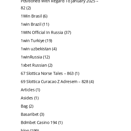
Positioned With Regard To January 2025 –
82
(2)
1Win Brasil
(6)
1win Brazil
(11)
1WIN Official In Russia
(37)
1win Turkiye
(19)
1win uzbekistan
(4)
1winRussia
(12)
1xbet Russian
(2)
67 Slottica Norse Tales – 863
(1)
69 Slottica Curacao Z Adresem – 828
(4)
Articles
(1)
Asides
(1)
Bag
(2)
Basaribet
(3)
Bdmbet Casino 194
(1)
blog
(199)