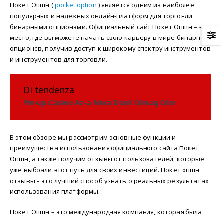
Покет Опшн (
pocket option
) является одним из наиболее
популярных и надежных онлайн-платформ для торговли
бинарными опционами. Официальный сайт Покет Опшн – это
место, где вы можете начать свою карьеру в мире бинарных
опционов, получив доступ к широкому спектру инструментов
и инструментов для торговли.
Di tendenza
Pin-up Casino Az-a Necə Daxil Olmaq Olar
В этом обзоре мы рассмотрим основные функции и
преимущества использования официального сайта Покет
Опшн, а также получим отзывы от пользователей, которые
уже выбрали этот путь для своих инвестиций. Покет опшн
отзывы – это лучший способ узнать о реальных результатах
использования платформы.
Покет Опшн – это международная компания, которая была