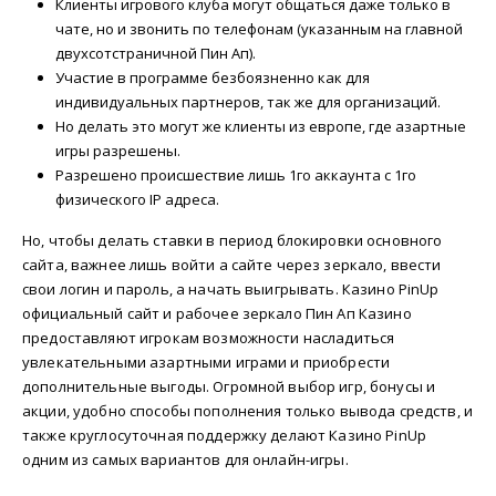
Клиенты игрового клуба могут общаться даже только в
чате, но и звонить по телефонам (указанным на главной
двухсотстраничной Пин Ап).
Участие в программе безбоязненно как для
индивидуальных партнеров, так же для организаций.
Но делать это могут же клиенты из европе, где азартные
игры разрешены.
Разрешено происшествие лишь 1го аккаунта с 1го
физического IP адреса.
Но, чтобы делать ставки в период блокировки основного
сайта, важнее лишь войти а сайте через зеркало, ввести
свои логин и пароль, а начать выигрывать. Казино PinUp
официальный сайт и рабочее зеркало Пин Ап Казино
предоставляют игрокам возможности насладиться
увлекательными азартными играми и приобрести
дополнительные выгоды. Огромной выбор игр, бонусы и
акции, удобно способы пополнения только вывода средств, и
также круглосуточная поддержку делают Казино PinUp
одним из самых вариантов для онлайн-игры.