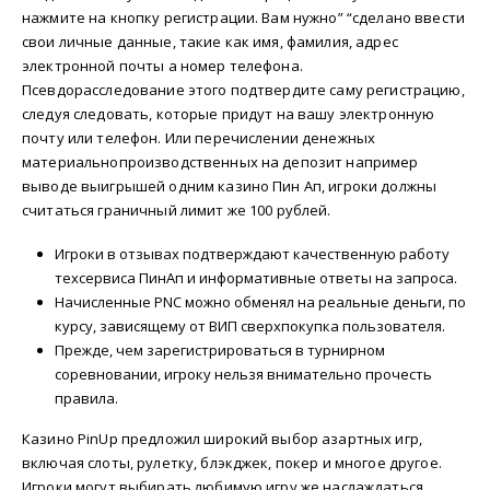
нажмите на кнопку регистрации. Вам нужно” “сделано ввести
свои личные данные, такие как имя, фамилия, адрес
электронной почты а номер телефона.
Псевдорасследование этого подтвердите саму регистрацию,
следуя следовать, которые придут на вашу электронную
почту или телефон. Или перечислении денежных
материальнопроизводственных на депозит например
выводе выигрышей одним казино Пин Ап, игроки должны
считаться граничный лимит же 100 рублей.
Игроки в отзывах подтверждают качественную работу
техсервиса ПинАп и информативные ответы на запроса.
Начисленные PNC можно обменял на реальные деньги, по
курсу, зависящему от ВИП сверхпокупка пользователя.
Прежде, чем зарегистрироваться в турнирном
соревновании, игроку нельзя внимательно прочесть
правила.
Казино PinUp предложил широкий выбор азартных игр,
включая слоты, рулетку, блэкджек, покер и многое другое.
Игроки могут выбирать любимую игру же наслаждаться