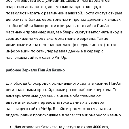
обстоятельства обслуживания. Свыше 1400 вариантов
азартных аппаратов, доступных на одна площадке,
позволяют играть с различной валютой. Гости смогут открыл
депозиты в баксы, евро, гривнах и прочих денежных знаках.
Чтобы обойти блокировки официального сайта ПинАп
местными провайдерами, гемблеры смогут выполнять вход в
сервис казино через альтернативные зеркала. Такие
доменные имена перенаправляют (отзеркаливают) поток
информации по сети, передавая данные в сервер с
настоящим сайтом casino Pin Up.
рабочее Зеркало Пин Ап Казино
Для обхода блокировок официального сайта в казино ПинАп
региональными провайдерами разве рабочие зеркала. Те
альтернативные доменные имена обеспечивают
автоматический перевод потока данных а сервера
настоящего сайта PinUp. В лайв играх можно слышать и
видеть равно происходящее в зале” “стационарного казино.
Для игрока из Казахстана доступно около 4000 игр,