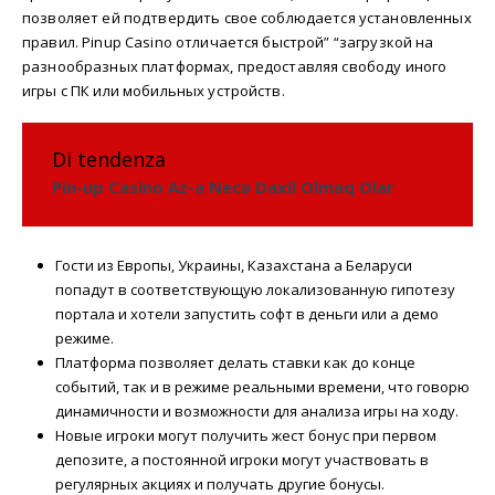
позволяет ей подтвердить свое соблюдается установленных
правил. Pinup Casino отличается быстрой” “загрузкой на
разнообразных платформах, предоставляя свободу иного
игры с ПК или мобильных устройств.
Di tendenza
Pin-up Casino Az-a Necə Daxil Olmaq Olar
Гости из Европы, Украины, Казахстана а Беларуси
попадут в соответствующую локализованную гипотезу
портала и хотели запустить софт в деньги или а демо
режиме.
Платформа позволяет делать ставки как до конце
событий, так и в режиме реальными времени, что говорю
динамичности и возможности для анализа игры на ходу.
Новые игроки могут получить жест бонус при первом
депозите, а постоянной игроки могут участвовать в
регулярных акциях и получать другие бонусы.