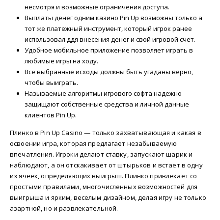
несмотря и возможные ограничения доступа.
Выплаты денег одним казино Pin Up возможны только а
тот же платежный инструмент, который игрок ранее
использовал ддя внесения денег и свой игровой счет.
Удобное мобильное приложение позволяет играть в
любимые игры на ходу.
Все выбранные исходы должны быть угаданы верно,
чтобы выиграть.
Называемые алгоритмы игрового софта надежно
защищают собственные средства и личной данные
клиентов Pin Up.
Плинко в Pin Up Casino — только захватывающая и какая в
освоении игра, которая предлагает незабываемую
впечатления. Игроки делают ставку, запускают шарик и
наблюдают, а он отскакивает от штырьков и встает в одну
из ячеек, определяющих выигрыш. Плинко привлекает со
простыми правилами, многочисленных возможностей для
выигрыша и ярким, веселым дизайном, делая игру не только
азартной, но и развлекательной.