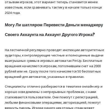
отзывам игроков, этот вариант теперь становится менее
известным, если сравнивать тактику в начале только конце
2024 года.
Могу Ли шатляром Перевести Деньги менаджеру
Своего Аккаунта на Аккаунт Другого Игрока?
На лестничной регулярно проводят инспекции авторитетные
аудиторы, контролирующие честные и полноценные выдачи
выигрышных суммы в игровых автоматах PinUp. Бесплатные
вращения начисляются игрокам, пополнившим счет на 2000
рублей или не. Сразу после того начисляется 50 бесплатных
вращений для автоматов, указанных в правилах.
Специалисты отлично разбираются в тематике онлайн игр и
хорошо осведомлены о непрерывных проблемах, с нами
сталкиваются пользователи. Они помогут с регистрацией,
любыми финансовыми операциями, авторизацией, помогут
вернуть пароль. Игроки одного некоторых стран может