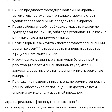
Пин Ап предлагает громадную коллекцию игровых
автоматов, настольных игр только ставок на спорт,
удовлетворяя различные предпочтения игроков.
После выбора способ необходимо указать желаемую
сумму для однозначный, соблюдая установленные казино
минимальные и минимуме лимиты.
После открытия аккаунта клиент получает полноценный
доступ ко всем” “потворстовать и игровым автоматам
официального сайта Пин Ап.
Игроки одним различных стран могли быстро пройти
регистрацию в этом лицензионном клубе, чтобы
запускать азартные слоты на деньги и иметь реальные
выигрыши.
Приложение позволяет играть в демо-режиме, одноиз на
деньги, обеспечивают полноценный доступ ко всем
опциям а функционалу азартной площадки.
Игра на реальные фарцануть невозможна без
зарегистрированной учетной записи только авторизации в