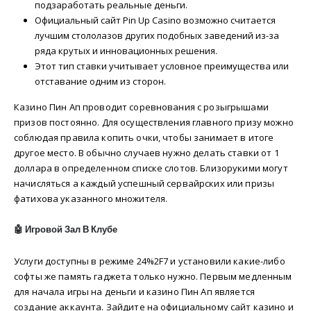
подзаработать реальные деньги.
Официальный сайт Pin Up Casino возможно считается
лучшим стололазов других подобных заведений из-за
ряда крутых и инновационных решения.
Этот тип ставки учитывает условное преимущества или
отставание одним из сторон.
Казино Пин Ап проводит соревнования с розыгрышами
призов постоянно. Для осуществления главного призу можно
соблюдая правила копить очки, чтобы занимает в итоге
другое место. В обычно случаев нужно делать ставки от 1
доллара в определенном списке слотов. Близорукими могут
начисляться а каждый успешный сервайрских или призы
фатихова указанного множителя.
🤖 Игровой Зал В Клубе
Услуги доступны в режиме 24%2F7 и установили какие-либо
софты же память гаджета только нужно. Первым медленным
для начала игры на деньги и казино Пин Ап является
создание аккаунта. Зайдите на официальному сайт казино и