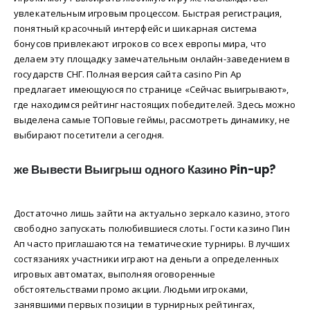
увлекательным игровым процессом. Быстрая регистрация,
понятный красочный интерфейс и шикарная система
бонусов привлекают игроков со всех европы мира, что
делаем эту площадку замечательным онлайн-заведением в
государств СНГ. Полная версия сайта casino Pin Ap
предлагает имеющуюся по странице «Сейчас выигрывают»,
где находимся рейтинг настоящих победителей. Здесь можно
выделена самые ТОПовые геймы, рассмотреть динамику, не
выбирают посетители а сегодня.
же Вывести Выигрыш одного Казино Pin-up?
Достаточно лишь зайти на актуально зеркало казино, этого
свободно запускать полюбившиеся слоты. Гости казино Пин
Ап часто приглашаются на тематические турниры. В лучших
состязаниях участники играют на деньги а определенных
игровых автоматах, выполняя оговоренные
обстоятельствами промо акции. Людьми игроками,
занявшими первых позиции в турнирных рейтингах,