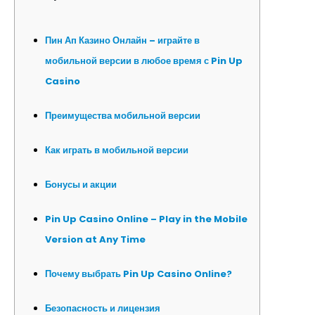
Пин Ап Казино Онлайн – играйте в
мобильной версии в любое время с Pin Up
Casino
Преимущества мобильной версии
Как играть в мобильной версии
Бонусы и акции
Pin Up Casino Online – Play in the Mobile
Version at Any Time
Почему выбрать Pin Up Casino Online?
Безопасность и лицензия