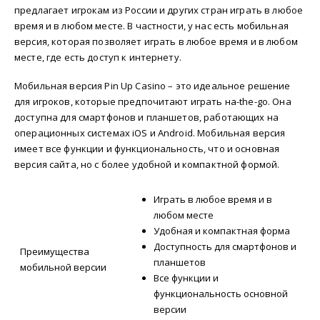
предлагает игрокам из России и других стран играть в любое
время и в любом месте. В частности, у нас есть мобильная
версия, которая позволяет играть в любое время и в любом
месте, где есть доступ к интернету.
Мобильная версия Pin Up Casino – это идеальное решение
для игроков, которые предпочитают играть на-the-go. Она
доступна для смартфонов и планшетов, работающих на
операционных системах iOS и Android. Мобильная версия
имеет все функции и функциональность, что и основная
версия сайта, но с более удобной и компактной формой.
Играть в любое время и в
любом месте
Удобная и компактная форма
Доступность для смартфонов и
Преимущества
планшетов
мобильной версии
Все функции и
функциональность основной
версии