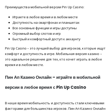
Преимущества мобильной версии Pin Up Casino:
Играете в любое время и в любом месте
Доступность на смартфонах и планшетах
Все основные функции и игры доступны
Огромный выбор слотов и игр
Быстрый и комфортный доступ к аккаунту
Pin Up Casino – это лучший выбор для игроков, которые ищут
комфорт и доступность в игре. Мобильная версия казино –
это идеальное решение для тех, кто хочет играть в любое
время и в любом месте.
Пин Ап Казино Онлайн – играйте в мобильной
версии в любое время с Pin Up Casino
В наше время мобильность и доступность стали ключевыми
факторами для большинства игроков. Пин Ап Казино Онлайн