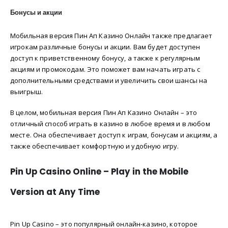
Бонусы и акции
Мобильная версия Пин Ап Казино Онлайн также предлагает
игрокам различные бонусы и акции. Вам будет доступен
доступ к приветственному бонусу, а также к регулярным
акциям и промокодам. Это поможет вам начать играть с
дополнительными средствами и увеличить свои шансы на
выигрыш.
В целом, мобильная версия Пин Ап Казино Онлайн – это
отличный способ играть в казино в любое время и в любом
месте. Она обеспечивает доступ к играм, бонусам и акциям, а
также обеспечивает комфортную и удобную игру.
Pin Up Casino Online – Play in the Mobile
Version at Any Time
Pin Up Casino – это популярный онлайн-казино, которое