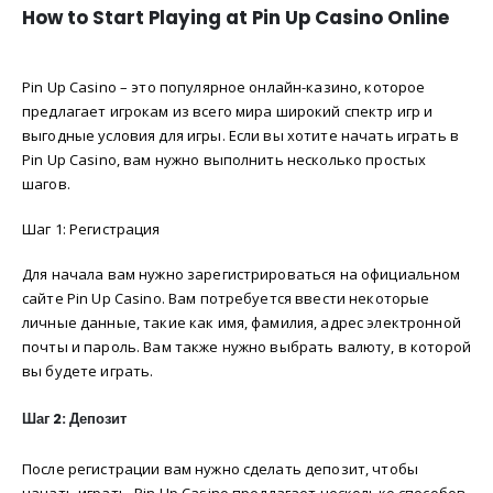
How to Start Playing at Pin Up Casino Online
Pin Up Casino – это популярное онлайн-казино, которое
предлагает игрокам из всего мира широкий спектр игр и
выгодные условия для игры. Если вы хотите начать играть в
Pin Up Casino, вам нужно выполнить несколько простых
шагов.
Шаг 1: Регистрация
Для начала вам нужно зарегистрироваться на официальном
сайте Pin Up Casino. Вам потребуется ввести некоторые
личные данные, такие как имя, фамилия, адрес электронной
почты и пароль. Вам также нужно выбрать валюту, в которой
вы будете играть.
Шаг 2: Депозит
После регистрации вам нужно сделать депозит, чтобы