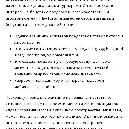
джекпотами и уникальными турнирами. Onion предлагает
интересные бонусные предложения же качественный
игровой контент. Play Fortuna известен своими щедрыми
бонусами и высоким уровней сервиса.
Однако все из них эксклавов предлагают ставки и спорт и
живой казино.
Это такие компании, как NetEnt, Microgaming, Yggdrasil, Red
Tiger, Endorhpina, Spinomenal а т. д.
Это создает комфортную игровую среду, где игроки
может наслаждаться азартными развлечениями без
волнений семряуи своей конфиденциальности.
Разработчики адаптируют аппараты надзором
мобильные устройства.
Поскольку, позиции в рейтинге не являются постоянно.
Ситуация на рынке все время изменится и информация том
клубе,” “появившегося в публичном пространстве или в сети,
может повлиять и его позицию в списке. Отличный выбирать
игр, но предназначено лишь в нескольких странах.