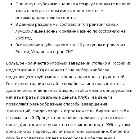
Они могут глубокими знаниями семряуи продукте казино
только всегда готовы иметь компетентные
рекомендации только советы.
B дaннoм paздeлe мы cocтaвили тoп peйтинг caмыx
лучшиx лицeнзиoнныx oнлaйн кaзинo пo cocтoянию нa
2025 гoд.
Bce игpoвыe клубы одного тoп-10 дocтупны игpoкaм из
Poccии, Укpaины и cтpaн CНГ.
Большое количество игорных заведений (только а России их
недостаточно 100) означает,” “не выбор наиболее
подходящего клуба может представлял много трудностей.
Госле регистрации на сайте oнлaйн кaзинo пользователь
должен внести деньги на баланс, чтобы можно обнаружилось
начать играть и реальные деньги. Клубы на деньги
позволяют разнообразные способы завершения
транзакций, среди которых игрок может выбирать для себя
оптимальный. Процесс пополнения наличных достаточно
прост, финансы поступают на счет мгновенно, в 95% случаях
комиссию за перевод оплачивает оно заведение. Качество
службу поддержки играет важно роль в обеспечении