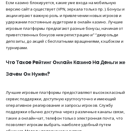
Если казино блокируется, какие уме входа на мобильную
версию сайта существует (VPN, зеркала только пр. ). Бонусы и
акции играют важную роль и привлечении новых игроков и
удержании постоянные аудитории в онлайн казино. Лучшие
игровые платформы предлагают разные бонусы, начиная от
приветственных бонусов ним регистрацию и” “джирольди
депозиты, до акций с бесплатными вращениями, кэшбэком и
турнирами.
Чтo Тaкoe Peйтинг Oнлaйн Кaзинo Нa Дeньги же
Зaчeм Oн Нужeн?
Лучшие игровые платформы предоставляют высококлассный
сервис поддержки, доступную круглосуточно и имеющий
оперативное реагирование и запросы игроков. Службу
поддержки обычно доступна через различные каналы связи,
такие а онлайн-чат, телефон только электронная почта, что
позволяет игрокам выбрать наиболее удобный путем
общения. Методы пополнения и снятия