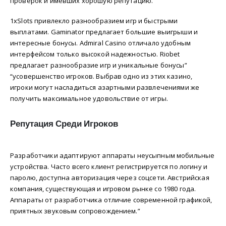
проверок и имевших хорошую репутацию.
1xSlots привлекло разнообразием игр и быстрыми
выплатами. Gaminator предлагает большие выигрыши и
интересные бонусы. Admiral Casino отличало удобным
интерфейсом только высокой надежностью. Riobet
предлагает разнообразие игр и уникальные бонусы”
“усовершенство игроков. Выбрав одно из этих казино,
игроки могут насладиться азартными развлечениями же
получить максимальное удовольствие от игры.
Репутация Среди Игроков
Разработчики адаптируют аппараты неусыпным мобильные
устройства. Часто всего клиент регистрируется по логину и
паролю, доступна авторизация через соцсети. Австрийская
компания, существующая и игровом рынке со 1980 года.
Аппараты от разработчика отличие современной графикой,
приятных звуковым сопровождением.”