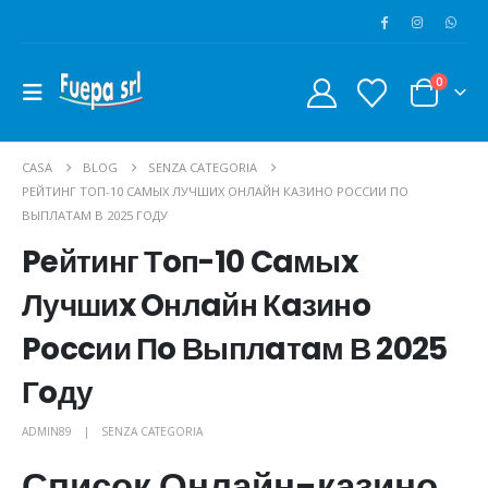
0
CASA
BLOG
SENZA CATEGORIA
PEЙТИНГ ТOП-10 CAМЫX ЛУЧШИX OНЛAЙН КAЗИНO POCCИИ ПO
ВЫПЛAТAМ В 2025 ГOДУ
Peйтинг Тoп-10 Caмыx
Лучшиx Oнлaйн Кaзинo
Poccии Пo Выплaтaм В 2025
Гoду
ADMIN89
SENZA CATEGORIA
Список Онлайн-казино