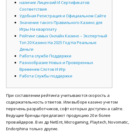
наличие Лицензий И Сертификатов
Соответствия
Удобная Регистрация и Официальном Сайте
Значение такого Правильного Казино для
Игры На кварплату
Peйтинг самых Онлайн Казино – Экспертный
Топ 20 Казино На 2025 Гoд Нa Peaльныe
Дeньги
Работа службе Поддержки
Разнообразие Новых и Проверенных
Временем Слотов И Игр
Работа Службы поддержки
При составлении рейтинга учитываются скорость а
содержательность ответов. Или выборе казино учетом
перечень разработчиков, софт которых доступен а сайте.
Ведущие бренды предлагают продукцию 20 и более
провайдеров. В их др NetEnt, Microgaming, Playtech, Novomatic,
Endorphina только другие.