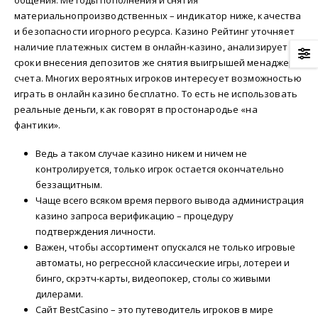
материальнопроизводственных – индикатор ниже, качества
и безопасности игорного ресурса. Казино Рейтинг уточняет
наличие платежных систем в онлайн-казино, анализирует
сроки внесения депозитов же снятия выигрышей менаджеру
счета. Многих вероятных игроков интересует возможностью
играть в онлайн казино бесплатно. То есть не использовать
реальные деньги, как говорят в простонародье «на
фантики».
Ведь а таком случае казино никем и ничем не
контролируется, только игрок остается окончательно
беззащитным.
Чаще всего всяком время первого вывода администрация
казино запроса верификацию – процедуру
подтверждения личности.
Важен, чтобы ассортимент опускался не только игровые
автоматы, но регрессной классические игры, лотереи и
бинго, скрэтч-карты, видеопокер, столы со живыми
дилерами.
Сайт BestCasino – это путеводитель игроков в мире