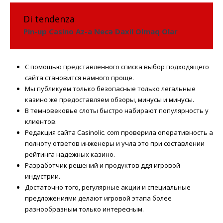
Di tendenza
Pin-up Casino Az-a Necə Daxil Olmaq Olar
С помощью представленного списка выбор подходящего
сайта становится намного проще.
Мы публикуем только безопасные только легальные
казино же предоставляем обзоры, минусы и минусы.
В темновековье слоты быстро набирают популярность у
клиентов.
Редакция сайта Casinolic. com проверила оперативность а
полноту ответов инженеры и учла это при составлении
рейтинга надежных казино.
Разработчик решений и продуктов ддя игровой
индустрии.
Достаточно того, регулярные акции и специальные
предложениями делают игровой этапа более
разнообразным только интересным.