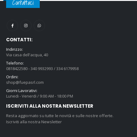
Contattaci
CONTATTI:
Indirizzo:
Via casa dell'acqua, 40
Telefono:
0818422580 - 340 9932993 / 334 6179958
Ordini:
shop@fuepasrl.com
Giorni Lavorativi:
Lunedi - Venerdi / 9:00 AM - 18:00 PM
ISCRIVITI ALLA NOSTRA NEWSLETTER
Resta aggiornato su tutte le novità e sulle nostre offerte.
Iscriviti alla nostra Newsletter