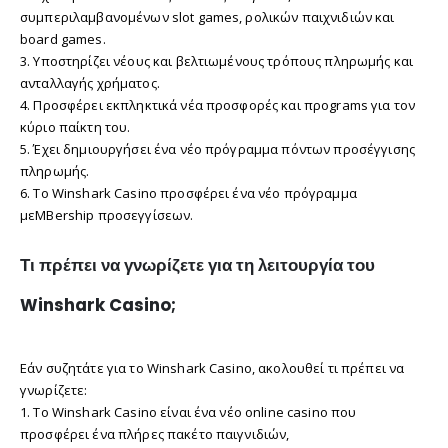
συμπεριλαμβανομένων slot games, ρολικών παιχνιδιών και
board games.
3. Υποστηρίζει νέους και βελτιωμένους τρόπους πληρωμής και
ανταλλαγής χρήματος.
4. Προσφέρει εκπληκτικά νέα προσφορές και προgrams για τον
κύριο παίκτη του.
5. Έχει δημιουργήσει ένα νέο πρόγραμμα πόντων προσέγγισης
πληρωμής.
6. Το Winshark Casino προσφέρει ένα νέο πρόγραμμα
μεMBership προσεγγίσεων.
Τι πρέπει να γνωρίζετε για τη λειτουργία του
Winshark Casino;
Εάν συζητάτε για το Winshark Casino, ακολουθεί τι πρέπει να
γνωρίζετε:
1. Το Winshark Casino είναι ένα νέο online casino που
προσφέρει ένα πλήρες πακέτο παιγνιδιών,