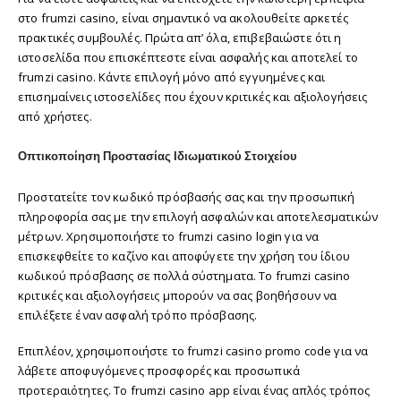
στο frumzi casino, είναι σημαντικό να ακολουθείτε αρκετές
πρακτικές συμβουλές. Πρώτα απ’ όλα, επιβεβαιώστε ότι η
ιστοσελίδα που επισκέπτεστε είναι ασφαλής και αποτελεί το
frumzi casino. Κάντε επιλογή μόνο από εγγυημένες και
επισημαίνεις ιστοσελίδες που έχουν κριτικές και αξιολογήσεις
από χρήστες.
Οπτικοποίηση Προστασίας Ιδιωματικού Στοιχείου
Προστατείτε τον κωδικό πρόσβασής σας και την προσωπική
πληροφορία σας με την επιλογή ασφαλών και αποτελεσματικών
μέτρων. Χρησιμοποιήστε το frumzi casino login για να
επισκεφθείτε το καζίνο και αποφύγετε την χρήση του ίδιου
κωδικού πρόσβασης σε πολλά σύστηματα. Το frumzi casino
κριτικές και αξιολογήσεις μπορούν να σας βοηθήσουν να
επιλέξετε έναν ασφαλή τρόπο πρόσβασης.
Επιπλέον, χρησιμοποιήστε το frumzi casino promo code για να
λάβετε αποφυγόμενες προσφορές και προσωπικά
προτεραιότητες. Το frumzi casino app είναι ένας απλός τρόπος