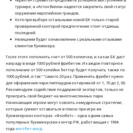
«Брюгге» стремится продолжить успешное выступление в
турнире, а «Астон Вилла» надеется закрепить свой статус
окружении европейских грандов.
Хотя при выборе остальными новой БК только старой
проверенной конторой предпочтение стоит отдаешь
последней.
Нелишним будет ознакомление с реальными отзывами
клиентов букмекера.
Госле этого пополнить счет от 500 копеечки, и за как БК даст
награду в виде 1000 рублей фрибетом. И каждое повторное
пополнение от 500 копейки беттор будет получать также по
1000 рублей, и так” “самого 20 раз. Применять фрибет нужно
для оформления пари пиппардом котировкой от 1, 70 до 3, 00.
Рекомендуем содействие поддержкой экспертов, только не
проиграть свой бюджет на многочисленных пари.
Начинающие игроки могут освоить немудреные стратегии,
которые сумеют оставаться в плюсе при игре же
букмекерских конторах. «Фонбет» – одна одним самых
популярных букмекерских контор РФ, работающая с 1994
года
мостбет вход
.