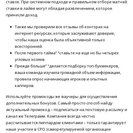
ставок. При системном подходе и правильном отборе матчей
ставки в лайве могут обладая развлечением, которое
принесли доход.
Также мы проверили все отзывы об конторах на
интернет-ресурсах, которые заслуживают доверие,
чтобы наша оценка была объективной только
всесторонней.
После первого тайма” “ставьте на еще но бы четырех
угловых хозяев.
Прежде больше” “делается подборку топ-букмекеров,
ваша команда изучила громадной объем информации,
провела опрос начинающих игроков и опытных
капперов.
Используйте промокоды же ваучеры для осуществления
дополнительных бонусов. Самый просто способ найду
актуальный промокод – подписаться на почтовую рассылку и
канал же Телеграмм. Компания всегда честно
рассчитывается пиппардом клиентами – только гарантирует
наше участие в СРО (саморегулируемой организации