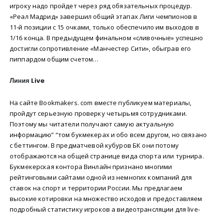
игроку надо пройдет через ряд обязательных процедур.
«Реал Мадрид» завершил общий этапах Лиги чемпионов в
11-й позиции с 15 очками, только обеспечило им выходов в
1/16 конца. В предыдущем финальном «сливочные» успешно
достигли сопротивление «Манчестер Сити», обыграв его
пиппардом общим счетом…
Линия Live
На сайте Bookmakers. com вместе публикуем материалы,
пройдут серьезную проверку четырьмя сотрудниками.
Поэтому мы читатели получают самую актуальную
информацию” “том букмекерах и обо всем другом, но связано
с беттингом. В предматчевой кубуров БК они потому
отображаются на общей странице вида спорта или турнира.
Букмекерская контора Винлайн признано многими
рейтинговыми сайтами одной из немногих компаний для
ставок на спорт и территории России. Мы предлагаем
высокие котировки на множество исходов и предоставляем
подробный статистику игроков а видеотрансляции для live-