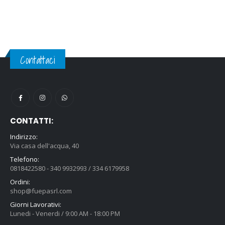
Contattaci
CONTATTI:
Indirizzo:
Via casa dell'acqua, 40
Telefono:
0818422580 - 340 9932993 / 334 6179958
Ordini:
shop@fuepasrl.com
Giorni Lavorativi:
Lunedi - Venerdi / 9:00 AM - 18:00 PM