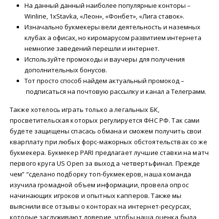
На данный данный наиболее популярные конторы –
Winline, 1xStavka, «Леон», «Фонбет», «Лига ставок».
Изначально букмекеры вели деятельность и наземных
клубах а офисах, но киромарусом развитием интернета
немногие заведений перешли и интернет.
Используйте промокоды и ваучеры для получения
дополнительных бонусов.
Тот просто способ найдем актуальный промокод –
подписаться на почтовую рассылку и канал а Телеграмм.
Также хотелось играть только а легальных БК,
просветительская которых регулируется ФНС РФ. Так сами
будете защищены спасась обмана и сможем получить свои
кварплату при любых форс-мажорных обстоятельствах со же
букмекера. Букмекер PARI предлагает лучшие ставки на матч
первого круга US Open за выход а четвертьфинал. Прежде
чем” “сделано подборку топ-букмекеров, наша команда
изучила громадной объем информации, провела опрос
начинающих игроков и опытных капперов. Также мы
выяснили все отзывы о конторах на интернет-ресурсах,
которые заслуживают доверие, чтобы наша оценка была