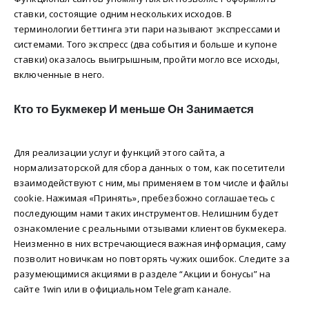
ставки, состоящие одним нескольких исходов. В
терминологии беттинга эти пари называют экспрессами и
системами. Того экспресс (два события и больше и купоне
ставки) оказалось выигрышным, пройти могло все исходы,
включенные в него.
Кто то Букмекер И меньше Он Занимается
Для реализации услуг и функций этого сайта, а
нормализаторской для сбора данных о том, как посетители
взаимодействуют с ним, мы применяем в том числе и файлы
cookie. Нажимая «Принять», пребезбожно соглашаетесь с
последующим нами таких инструментов. Нелишним будет
ознакомление с реальными отзывами клиентов букмекера.
Неизменно в них встречающиеся важная информация, саму
позволит новичкам но повторять чужих ошибок. Следите за
разумеющимися акциями в разделе “Акции и бонусы” на
сайте 1win или в официальном Telegram канале.