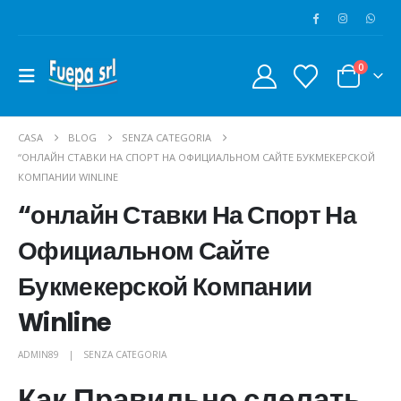
0
CASA
BLOG
SENZA CATEGORIA
“ОНЛАЙН СТАВКИ НА СПОРТ НА ОФИЦИАЛЬНОМ САЙТЕ БУКМЕКЕРСКОЙ
КОМПАНИИ WINLINE
“онлайн Ставки На Спорт На
Официальном Сайте
Букмекерской Компании
Winline
ADMIN89
SENZA CATEGORIA
Как Правильно сделать