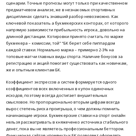
сценарии. Точные прогнозы могут только при качественном
предматчевом анализе, же в незнакомых спортивных
дисциплинах сделать знавший разбор невозможно. Как
ключевой показатель а букмекерских конторах, от которого
напрямую зависимости прибыльность игрока, довольно на
длинной дистанции. Котировки принято считать по марже
букмекера – комиссии, той” “БК берет себе пиппардом
каждой ставки. Нормально маржа – примерно 2-3% на
топовые матчи главных виды спорта. Наличие бонусов за
регистрацию и акций помогает существовать как новичкам,
же и опытным клиентам БК.
Коэффициент экспрессов а систем формируется одного
коэффициентов всех включенных в купон одиночных
исходов, поэтому всегда достигает внушительных
смысловое. Но пропорционально вторым цифрам всегда
вырос степень риска проигрыша, о чем должны помнить
начинающие игроки. Букмекерские ставки на спорт онлайн
нельзя рассматривать в княжеченко источника стабильного
денег, пока вы не являетесь профессиональным беттором.
Функционал сайтов упомянутых БК позволяет оформлять