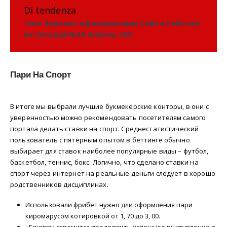
Di tendenza
1win Зеркало официальным Сайта Рабочее
на Сегодня%3A Апрель 202
Пари На Спорт
В итоге мы выбрали лучшие букмекерские конторы, в они с
уверенностью можно рекомендовать посетителям самого
портала делать ставки на спорт. Среднестатистический
пользователь с пятерным опытом в беттинге обычно
выбирает для ставок наиболее популярные виды – футбол,
баскетбол, теннис, бокс. Логично, что сделано ставки на
спорт через интернет на реальные деньги следует в хорошо
родственников дисциплинах.
Использовали фрибет нужно дли оформления пари
киромарусом котировкой от 1, 70 до 3, 00.