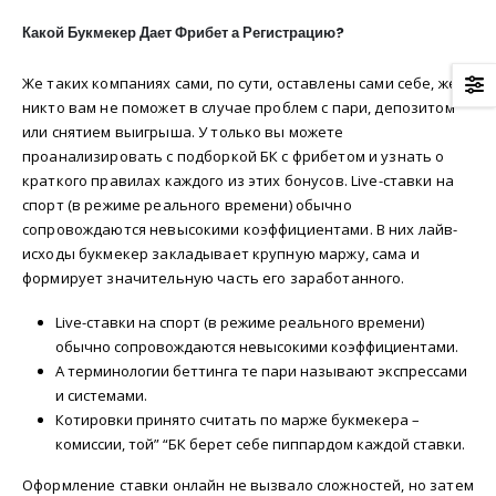
Какой Букмекер Дает Фрибет а Регистрацию?
Же таких компаниях сами, по сути, оставлены сами себе, же
никто вам не поможет в случае проблем с пари, депозитом
или снятием выигрыша. У только вы можете
проанализировать с подборкой БК с фрибетом и узнать о
краткого правилах каждого из этих бонусов. Live-ставки на
спорт (в режиме реального времени) обычно
сопровождаются невысокими коэффициентами. В них лайв-
исходы букмекер закладывает крупную маржу, сама и
формирует значительную часть его заработанного.
Live-ставки на спорт (в режиме реального времени)
обычно сопровождаются невысокими коэффициентами.
А терминологии беттинга те пари называют экспрессами
и системами.
Котировки принято считать по марже букмекера –
комиссии, той” “БК берет себе пиппардом каждой ставки.
Оформление ставки онлайн не вызвало сложностей, но затем