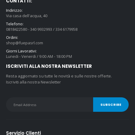
CONTATTI:
Indirizzo:
Via casa dell'acqua, 40
Telefono:
0818422580 - 340 9932993 / 334 6179958
Ordini:
shop@fuepasrl.com
Giorni Lavorativi:
Lunedi - Venerdi / 9:00 AM - 18:00 PM
ISCRIVITI ALLA NOSTRA NEWSLETTER
Resta aggiornato su tutte le novità e sulle nostre offerte.
Iscriviti alla nostra Newsletter
Servizio Clienti