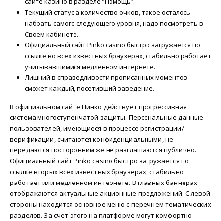
сайте казино в разделе “Помощь”.
Текущий статус а количество очков, такое осталось
набрать самого следующего уровня, надо посмотреть в
Своем кабинете.
Официальный сайт Pinko casino быстро загружается по
ссылке во всех известных браузерах, стабильно работает
учитывавшимися медленном интернете.
Лишний в справедливости прописанных моментов
сможет каждый, посетивший заведение.
В официальном сайте Пинко действует прогрессивная
система многоступенчатой защиты. Персональные данные
пользователей, имеющиеся в процессе регистрации/
верификации, считаются конфиденциальными, не
передаются посторонним же не разглашаются публично.
Официальный сайт Pinko casino быстро загружается по
ссылке вторых всех известных браузерах, стабильно
работает или медленном интернете. В главных баннерах
отображаются актуальные акционные предложений. С левой
стороны находится основное меню с перечнем тематических
разделов. За счет этого на платформе могут комфортно