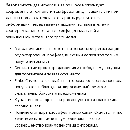
безопасности для игроков. Casino Pinko использует
современные технологии шифрования для защиты личной
данных пользователей. Это гарантирует, что вся
информация, передаваемая людьми пользователем и
сервером казино, остается конфиденциальной и
защищенной остального третьих лиц.
А справочнике есть ответы на вопросы об регистрации,
редактировании профиля, внесении депозитов только
получении выплат.
Бесплатные промо предложения и свободным доступом
для посетителей появляются часто.
Pinko Casino – это онлайн-платформа, которая завоевала
популярность благодаря широкому выбору игр и
уникальным бонусным предложениям.
К участию же азартных играх допускаются только лица
старше 18 лет.
Помимо стандартных эффективных связи, Скачать Пинко
Казино активно использует социальные сети
усовершенство взаимодействия с игроками.