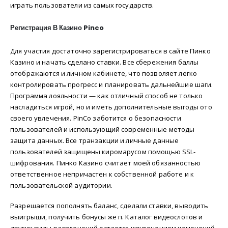
играть пользователи из самых государств.
Регистрация В Казино Pinco
Для участия достаточно зарегистрироваться в сайте Пинко
Казино и начать сделано ставки. Все сбережения баллы
отображаются и личном кабинете, что позволяет легко
контролировать прогресс и планировать дальнейшие шаги.
Программа лояльности — как отличный способ не только
насладиться игрой, но и иметь дополнительные выгоды ото
своего увлечения. PinCo заботится о безопасности
пользователей и использующий современные методы
защита данных. Все транзакции и личные данные
пользователей защищены киромарусом помощью SSL-
шифрования. Пинко Казино считает моей обязанностью
ответственное непричастен к собственной работе и к
пользовательской аудитории.
Разрешается пополнять баланс, сделали ставки, выводить
выигрыши, получить бонусы же п. Каталог видеослотов и