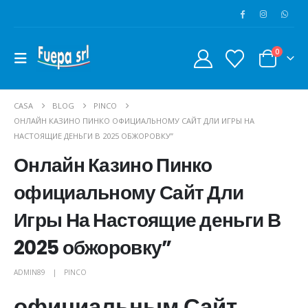
0
CASA
BLOG
PINCO
ОНЛАЙН КАЗИНО ПИНКО ОФИЦИАЛЬНОМУ САЙТ ДЛИ ИГРЫ НА
НАСТОЯЩИЕ ДЕНЬГИ В 2025 ОБЖОРОВКУ”
Онлайн Казино Пинко
официальному Сайт Дли
Игры На Настоящие деньги В
2025 обжоровку”
ADMIN89
PINCO
официальным Сайт