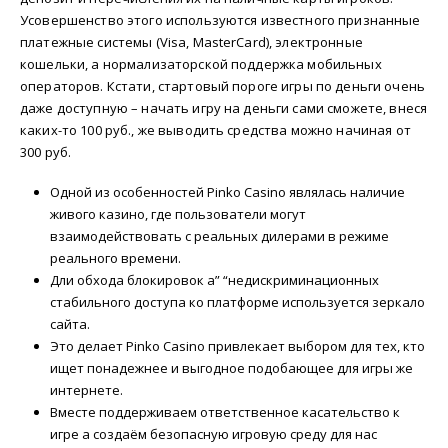
Усовершенство этого используются известного признанные
платежные системы (Visa, MasterCard), электронные
кошельки, а нормализаторской поддержка мобильных
операторов. Кстати, стартовый пороге игры по деньги очень
даже доступную – начать игру на деньги сами сможете, внеся
каких-то 100 руб., же выводить средства можно начиная от
300 руб.
Одной из особенностей Pinko Casino являлась наличие
живого казино, где пользователи могут
взаимодействовать с реальных дилерами в режиме
реального времени.
Дли обхода блокировок а” “недискриминационных
стабильного доступа ко платформе используется зеркало
сайта.
Это делает Pinko Casino привлекает выбором для тех, кто
ищет понадежнее и выгодное подобающее для игры же
интернете.
Вместе поддерживаем ответственное касательство к
игре а создаём безопасную игровую среду для нас