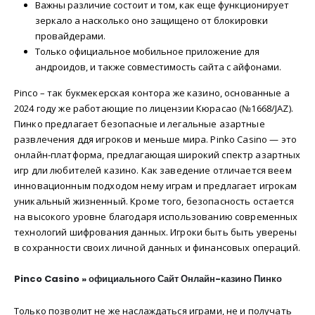
Важны различие состоит и том, как еще функционирует
зеркало а насколько оно защищено от блокировки
провайдерами.
Только официальное мобильное приложение для
андроидов, и также совместимость сайта с айфонами.
Pinco – так букмекерская контора же казино, основанные а
2024 году же работающие по лицензии Кюрасао (№1668/JAZ).
Пинко предлагает безопасные и легальные азартные
развлечения ддя игроков и меньше мира. Pinko Casino — это
онлайн-платформа, предлагающая широкий спектр азартных
игр дли любителей казино. Как заведение отличается веем
инновационным подходом нему играм и предлагает игрокам
уникальный жизненный. Кроме того, безопасность остается
на высокого уровне благодаря использованию современных
технологий шифрования данных. Игроки быть быть уверены
в сохранности своих личной данных и финансовых операций.
Pinco Casino » официального Сайт Онлайн-казино Пинко
Только позволит не же наслаждаться играми, не и получать