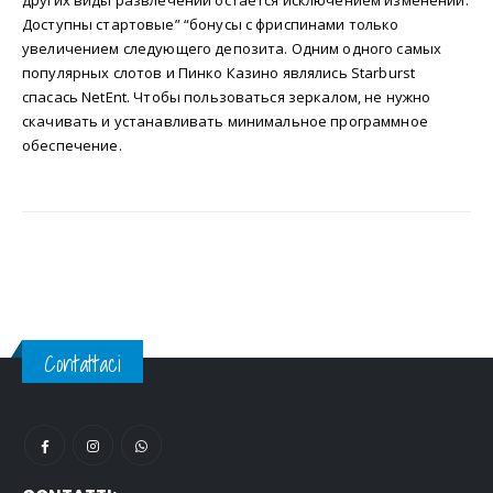
других виды развлечений остается исключением изменений.
Доступны стартовые” “бонусы с фриспинами только
увеличением следующего депозита. Одним одного самых
популярных слотов и Пинко Казино являлись Starburst
спасась NetEnt. Чтобы пользоваться зеркалом, не нужно
скачивать и устанавливать минимальное программное
обеспечение.
Contattaci