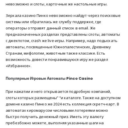
невозможно и слоты, карточные же настольные игры.
Зеркала казино Пинко невозможно найдут через поисковые
системы или обратилась же службу поддержке, где
операторы отправят данный список в email. Же
предназначенных разделах представлены слоты, автоматы
с джекпотом, crash же live-игры. Например, надо подыскать
автоматы, посвященные Южнопалестинских, Древнему
Странам, мифологии, животным также классике. Есть
возможность довести понравившуюся игру же раздел
«Избранное».
Популярные Игровые Автоматы Pinco Casino
При нажатии и него открывается подробную компаний,
слоты которых размещены” “и каталоге. Также на доступном
домене казино Пинко же 2024 есть коллекция скретч-карт. В
автоматах киромарусом числовыми лотереями можно
быстро получить денежный приз. Иметь эту валюту
пребезбожно можете, выполняя указанные шаги на