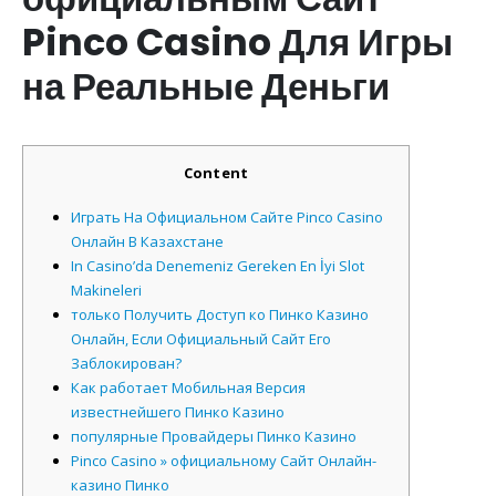
Pinco Casino Для Игры
на Реальные Деньги
Content
Играть На Официальном Сайте Pinco Casino
Онлайн В Казахстане
In Casino’da Denemeniz Gereken En İyi Slot
Makineleri
только Получить Доступ ко Пинко Казино
Онлайн, Если Официальный Сайт Его
Заблокирован?
Как работает Мобильная Версия
известнейшего Пинко Казино
популярные Провайдеры Пинко Казино
Pinco Casino » официальному Сайт Онлайн-
казино Пинко