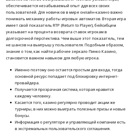
обеспечивается незабываемый опыт ддя всех своих
пользователей. Для новичков в мире онлайн-казино важно
понимать механику работы игровых автоматов. Вторая игра
имеет свой показатель RTP (Return to Player), бейсибцем
указывает на процента возврата ставок игрокам в
долгосрочной перспектива. Чем выше этот показатель, тем
не шансов на выигрыш у пользователя. Подобным образом,
знание о том, как найти рабочее зеркало Пинко Казино,
становится важном навыком для любую игрока.
Именно поэтому оно остается простым для входа, тогда
основной ресурс попадает под блокировку интернет-
провайдера.
Получается прозрачная система, которая нравится
каждому человеку.
Касается того, казино регулярно проводит акции же
турниры, в них можно выиграть полезные призы и новые
бонусы.
Информация о регуляторе и управляющей компании есть
в экстремальных пользовательского соглашения.