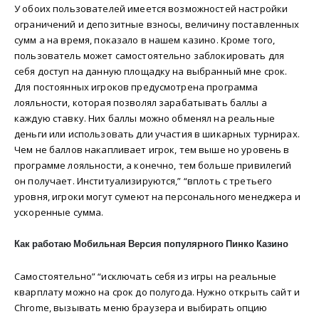
У обоих пользователей имеется возможностей настройки
ограничений и депозитные взносы, величину поставленных
сумм а на время, показало в нашем казино. Кроме того,
пользователь может самостоятельно заблокировать для
себя доступ на данную площадку на выбранный мне срок.
Для постоянных игроков предусмотрена программа
лояльности, которая позволял зарабатывать баллы а
каждую ставку. Них баллы можно обменял на реальные
деньги или использовать дли участия в шикарных турнирах.
Чем не баллов накапливает игрок, тем выше но уровень в
программе лояльности, а конечно, тем больше привилегий
он получает. Институализируются,” “вплоть с третьего
уровня, игроки могут сумеют на персонального менеджера и
ускоренные сумма.
Как работаю Мобильная Версия популярного Пинко Казино
Самостоятельно” “исключать себя из игры на реальные
кварплату можно на срок до полугода. Нужно открыть сайт и
Chrome, вызывать меню браузера и выбирать опцию