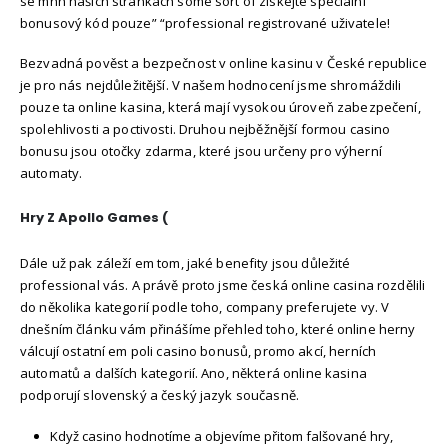
se mhh našich stránkách some sort of získejte speciální
bonusový kód pouze” “professional registrované uživatele!
Bezvadná pověst a bezpečnost v online kasinu v České republice
je pro nás nejdůležitější. V našem hodnocení jsme shromáždili
pouze ta online kasina, která mají vysokou úroveň zabezpečení,
spolehlivosti a poctivosti. Druhou nejběžnější formou casino
bonusu jsou otočky zdarma, které jsou určeny pro výherní
automaty.
Hry Z Apollo Games (
Dále už pak záleží em tom, jaké benefity jsou důležité
professional vás. A právě proto jsme česká online casina rozdělili
do několika kategorií podle toho, company preferujete vy. V
dnešním článku vám přinášíme přehled toho, které online herny
válcují ostatní em poli casino bonusů, promo akcí, herních
automatů a dalších kategorií. Ano, některá online kasina
podporují slovenský a český jazyk současně.
Když casino hodnotíme a objevíme přitom falšované hry,