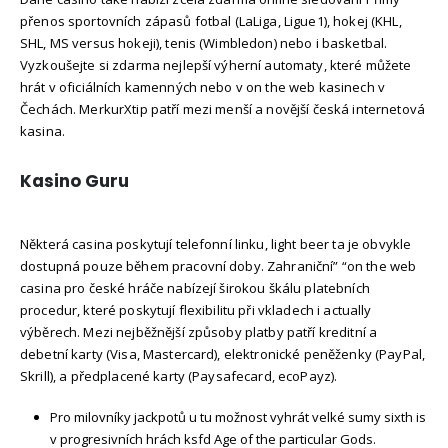
přenos sportovních zápasů fotbal (LaLiga, Ligue1), hokej (KHL,
SHL, MS versus hokeji), tenis (Wimbledon) nebo i basketbal.
Vyzkoušejte si zdarma nejlepší výherní automaty, které můžete
hrát v oficiálních kamenných nebo v on the web kasinech v
Čechách. MerkurXtip patří mezi menší a novější česká internetová
kasina.
Kasino Guru
Některá casina poskytují telefonní linku, light beer ta je obvykle
dostupná pouze během pracovní doby. Zahraniční” “on the web
casina pro české hráče nabízejí širokou škálu platebních
procedur, které poskytují flexibilitu při vkladech i actually
výběrech. Mezi nejběžnější způsoby platby patří kreditní a
debetní karty (Visa, Mastercard), elektronické peněženky (PayPal,
Skrill), a předplacené karty (Paysafecard, ecoPayz).
Pro milovníky jackpotů u tu možnost vyhrát velké sumy sixth is
v progresivních hrách ksfd Age of the particular Gods.