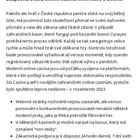
Pakliže ale hráč v České republice peníze získá na svůj běžný
účet, má povinnost tuto skutečnost přiznat ve svém daňovém
přiznání a new dle zákona také řádně zdanit. V případě
zahraničních kasin, které fungují pod hazardní licencí Curaçao
probíhá tento proces odlišně. Každý se tak zaregistruje velice
rychle a může hned hrát své oblíbené hry. Kontrolu totožnosti
bude provozovatel vyžadovat až versus momentě, kdy cuando
registrovaný zákazník bude chtít vybrat výhru v penězích.
Moderní online casina jsou od počátku vyvíjena na platformách,
které s tím počítají a umožňují naprosto dokonalou responzibilitu.
SG Casino patří t novějším zahraničním online casinům, protože
bylo spuštěno teprve nedávno – v rozamiento 2023.
Webové stránky rozhodně nejsou zastaralé, ale versus
porovnání s konkurenčními provozovateli nenabízí některé
moderní prvky, jako je třeba pokročilé filtrování her.
V některých kasinech je možné narazit na bonus, který má
označení “non-sticky”.
Zákaznická podpora je k dispozici 24 hodin denně, 7 dní sixth