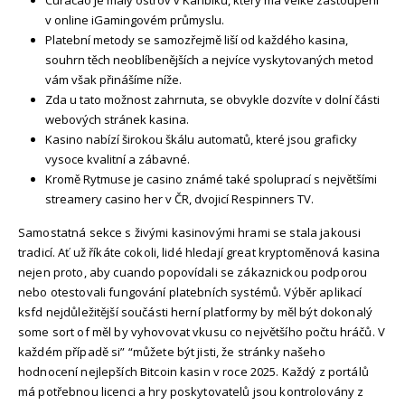
Curacao je malý ostrov v Karibiku, který má velké zastoupení
v online iGamingovém průmyslu.
Platební metody se samozřejmě liší od každého kasina,
souhrn těch neoblíbenějších a nejvíce vyskytovaných metod
vám však přinášíme níže.
Zda u tato možnost zahrnuta, se obvykle dozvíte v dolní části
webových stránek kasina.
Kasino nabízí širokou škálu automatů, které jsou graficky
vysoce kvalitní a zábavné.
Kromě Rytmuse je casino známé také spoluprací s největšími
streamery casino her v ČR, dvojicí Respinners TV.
Samostatná sekce s živými kasinovými hrami se stala jakousi
tradicí. Ať už říkáte cokoli, lidé hledají great kryptoměnová kasina
nejen proto, aby cuando popovídali se zákaznickou podporou
nebo otestovali fungování platebních systémů. Výběr aplikací
ksfd nejdůležitější součásti herní platformy by měl být dokonalý
some sort of měl by vyhovovat vkusu co největšího počtu hráčů. V
každém případě si” “můžete být jisti, že stránky našeho
hodnocení nejlepších Bitcoin kasin v roce 2025. Každý z portálů
má potřebnou licenci a hry poskytovatelů jsou kontrolovány z