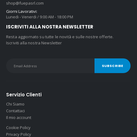
shop@fuepasrl.com
Giorni Lavorativi:
Lunedi - Venerdi / 9:00 AM - 18:00 PM
ISCRIVITI ALLA NOSTRA NEWSLETTER
Resta aggiornato su tutte le novità e sulle nostre offerte.
Iscriviti alla nostra Newsletter
Servizio Clienti
Chi Siamo
Contattaci
Il mio account
Cookie Policy
Privacy Policy