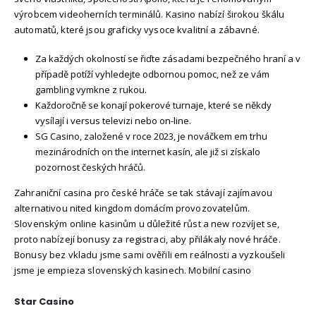
výrobcem videoherních terminálů. Kasino nabízí širokou škálu
automatů, které jsou graficky vysoce kvalitní a zábavné.
Za každých okolností se řiďte zásadami bezpečného hraní a v
případě potíží vyhledejte odbornou pomoc, než ze vám
gambling vymkne z rukou.
Každoročně se konají pokerové turnaje, které se někdy
vysílají i versus televizi nebo on-line.
SG Casino, založené v roce 2023, je nováčkem em trhu
mezinárodních on the internet kasín, ale již si získalo
pozornost českých hráčů.
Zahraniční casina pro české hráče se tak stávají zajímavou
alternativou nited kingdom domácím provozovatelům.
Slovenským online kasinům u důležité růst a new rozvíjet se,
proto nabízejí bonusy za registraci, aby přilákaly nové hráče.
Bonusy bez vkladu jsme sami ověřili em reálnosti a vyzkoušeli
jsme je empieza slovenských kasinech. Mobilní casino
Star Casino