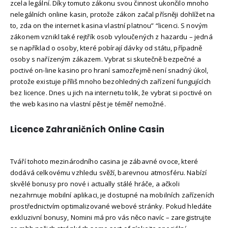
zcela legální. Díky tomuto zákonu svou činnost ukončilo mnoho
nelegálních online kasin, protože zákon začal přísněji dohlížet na
to, zda on the internet kasina vlastní platnou” “licenci. S novým
zákonem vznikl také rejtřík osob vyloučených z hazardu – jedná
se například o osoby, které pobírají dávky od státu, případně
osoby s nařízeným zákazem. Vybrat si skutečně bezpečné a
poctivé on-line kasino pro hraní samozřejmě není snadný úkol,
protože existuje příliš mnoho bezohledných zařízení fungujících
bez licence. Dnes u jich na internetu tolik, že vybrat si poctivé on
the web kasino na vlastní pěst je téměř nemožné.
Licence Zahraničních Online Casin
Tváří tohoto mezinárodního casina je zábavné ovoce, které
dodává celkovému vzhledu svěží, barevnou atmosféru. Nabízí
skvělé bonusy pro nové i actually stálé hráče, a ačkoli
nezahrnuje mobilní aplikaci, je dostupné na mobilních zařízeních
prostřednictvím optimalizované webové stránky. Pokud hledáte
exkluzivní bonusy, Nomini má pro vás něco navíc – zaregistrujte