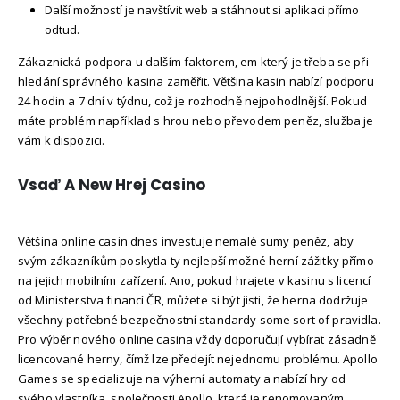
Další možností je navštívit web a stáhnout si aplikaci přímo
odtud.
Zákaznická podpora u dalším faktorem, em který je třeba se při
hledání správného kasina zaměřit. Většina kasin nabízí podporu
24 hodin a 7 dní v týdnu, což je rozhodně nejpohodlnější. Pokud
máte problém například s hrou nebo převodem peněz, služba je
vám k dispozici.
Vsaď A New Hrej Casino
Většina online casin dnes investuje nemalé sumy peněz, aby
svým zákazníkům poskytla ty nejlepší možné herní zážitky přímo
na jejich mobilním zařízení. Ano, pokud hrajete v kasinu s licencí
od Ministerstva financí ČR, můžete si být jisti, že herna dodržuje
všechny potřebné bezpečnostní standardy some sort of pravidla.
Pro výběr nového online casina vždy doporučují vybírat zásadně
licencované herny, čímž lze předejít nejednomu problému. Apollo
Games se specializuje na výherní automaty a nabízí hry od
svého vlastníka, společnosti Apollo, která je renomovaným