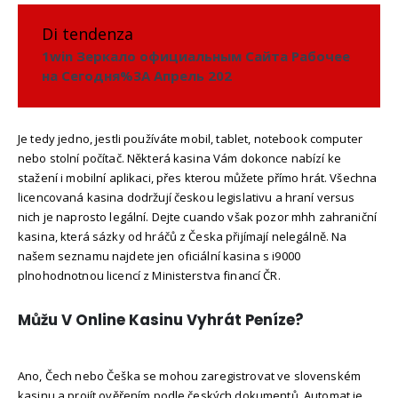
Di tendenza
1win Зеркало официальным Сайта Рабочее
на Сегодня%3A Апрель 202
Je tedy jedno, jestli používáte mobil, tablet, notebook computer
nebo stolní počítač. Některá kasina Vám dokonce nabízí ke
stažení i mobilní aplikaci, přes kterou můžete přímo hrát. Všechna
licencovaná kasina dodržují českou legislativu a hraní versus
nich je naprosto legální. Dejte cuando však pozor mhh zahraniční
kasina, která sázky od hráčů z Česka přijímají nelegálně. Na
našem seznamu najdete jen oficiální kasina s i9000
plnohodnotnou licencí z Ministerstva financí ČR.
Můžu V Online Kasinu Vyhrát Peníze?
Ano, Čech nebo Češka se mohou zaregistrovat ve slovenském
kasinu a projít ověřením podle českých dokumentů. Automat je