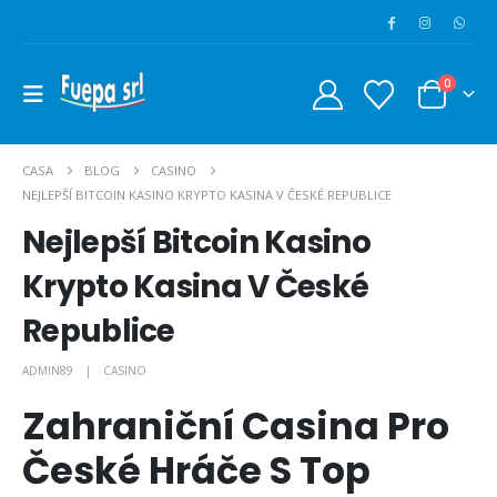
0
CASA
BLOG
CASINO
NEJLEPŠÍ BITCOIN KASINO KRYPTO KASINA V ČESKÉ REPUBLICE
Nejlepší Bitcoin Kasino
Krypto Kasina V České
Republice
ADMIN89
CASINO
Zahraniční Casina Pro
České Hráče S Top