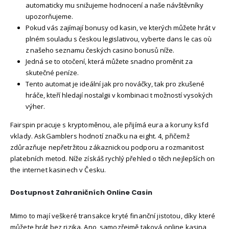
automaticky mu snižujeme hodnocení a naše návštěvníky
upozorňujeme.
Pokud vás zajímají bonusy od kasin, ve kterých můžete hrát v
plném souladu s českou legislativou, vyberte dans le cas où
z našeho seznamu českých casino bonusů níže.
Jedná se to otočení, která můžete snadno proměnit za
skutečné peníze.
Tento automat je ideální jak pro nováčky, tak pro zkušené
hráče, kteří hledají nostalgii v kombinaci t možností vysokých
výher.
Fairspin pracuje s kryptoměnou, ale přijímá eura a koruny ksfd
vklady. AskGamblers hodnotí značku na eight. 4, přičemž
zdůrazňuje nepřetržitou zákaznickou podporu a rozmanitost
platebních metod. Níže získáš rychlý přehled o těch nejlepších on
the internet kasinech v Česku.
Dostupnost Zahraničních Online Casin
Mimo to mají veškeré transakce kryté finanční jistotou, díky které
můžete hrát bez rizika. Ano, samozřejmě taková online kasina