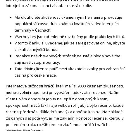
loterijního zákona licenci získala a která nikoliv.
Má dlouholeté zkušenosti t kamennými hernami a provozuje
populární síť casso club, známou kvalitními video loterijními
terminály v Čechách.
Všechny hry jsou přehledně roztříděny podle praktických filtrů.
V tomto článku si uvedeme, jak se zaregistrovat online, abyste
získali co největší bonus.
Redakce našich webových stránek neustále hledá nové the
zajímavé vstupní bonusy.
Tato driving licence patří mezi ukazatele kvality pro zahraniční
casina pro české hráče.
Internetové stížnosti hráčů, kteří mají s i9000 kasinem zkušenosti,
mohou velmi napomoci při vytváření adekvátní recenze. Naším
cílem u vám doporučit jen ty nejlepší z dostupných kasin,
spokojenost hráčů tak hraje velkou roli. Jak již bylo řečeno, každé
recenzi předchází důkladná analýza daného kasina. Na základě
získaných dat poté vytváříme základní koncept recenze, kterou v
posledním kroku rozšiřujeme o zkušenosti hráčů i našich