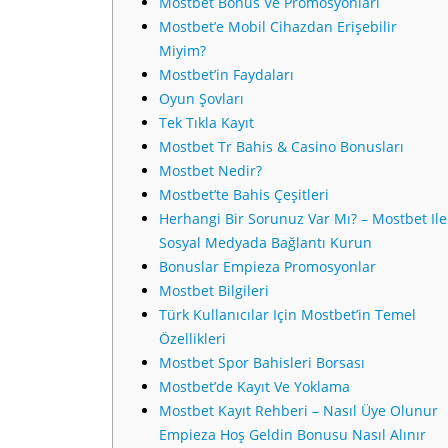
Mostbet Bonus Ve Promosyonları
Mostbet’e Mobil Cihazdan Erişebilir
Miyim?
Mostbet’in Faydaları
Oyun Şovları
Tek Tıkla Kayıt
Mostbet Tr Bahis & Casino Bonusları
Mostbet Nedir?
Mostbet’te Bahis Çeşitleri
Herhangi Bir Sorunuz Var Mı? – Mostbet Ile
Sosyal Medyada Bağlantı Kurun
Bonuslar Empieza Promosyonlar
Mostbet Bilgileri
Türk Kullanıcılar Için Mostbet’in Temel
Özellikleri
Mostbet Spor Bahisleri Borsası
Mostbet’de Kayıt Ve Yoklama
Mostbet Kayıt Rehberi – Nasıl Üye Olunur
Empieza Hoş Geldin Bonusu Nasıl Alınır