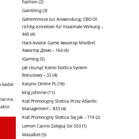
Fashion
(2)
Gambling
(3)
Geheimnisse zur Anwendung: CBD Öl
richtig einreiben für maximale Wirkung –
460
(4)
Hack Aviator Game Авиатор Mostbet
Авиатор Демо – 164
(4)
iGaming
(5)
Jak Usunąć Konto Slottica System
Bonusowy – 32
(4)
Kasyno Online PL
(18)
a kadar
king johnnie
(11)
ılarına
Kod Promocyjny Slottica Przez Atlantic
aktır.
Management – 833
(4)
Kod Promocyjny Slottica Się Jak – 719
(2)
Lemon Casino Zaloguj Sie 503
(1)
Masalbet
(5)