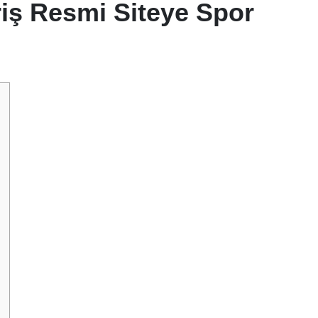
riş Resmi Siteye Spor