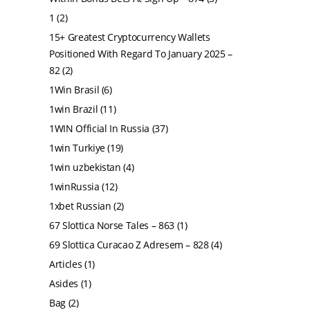
1
(2)
15+ Greatest Cryptocurrency Wallets
Positioned With Regard To January 2025 –
82
(2)
1Win Brasil
(6)
1win Brazil
(11)
1WIN Official In Russia
(37)
1win Turkiye
(19)
1win uzbekistan
(4)
1winRussia
(12)
1xbet Russian
(2)
67 Slottica Norse Tales – 863
(1)
69 Slottica Curacao Z Adresem – 828
(4)
Articles
(1)
Asides
(1)
Bag
(2)