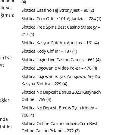
kanallar
(4)
lir ve
Slottica Cassino Tej Strony Jest – 80
(2)
ağımsız
Slottica Com Office 101 Aglantzia – 784
(1)
Slottica Free Spins Best Casino Strategy –
217
(4)
Slottica Kasyno Futebol Apostas – 161
(4)
Slottica Kody Chf Inr – 187
(1)
eri ve
Slottica Login Live Casino Games – 661
(4)
ıt
Slottica Logowanie Video Poker – 476
(4)
Slottica Logowanie: ️ Jak Zalogować Się Do
Kasyna Slottica – 229
(4)
Slottica No Deposit Bonus 2023 Kasynach
Online – 759
(4)
ağlar.
Slottica No Deposit Bonus Tych Którzy –
706
(4)
ında
Slottica Online Casino Indaxis.Com Best
tablet
Online Casino Poland – 272
(2)
a