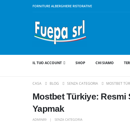
FORNITURE ALBERGHIERE RISTORATIVE
IL TUO ACCOUNT
SHOP
CHI SIAMO
TER
CASA
BLOG
SENZA CATEGORIA
MOSTBET TÜRKI
Mostbet Türkiye: Resmi S
Yapmak
ADMIN89
SENZA CATEGORIA