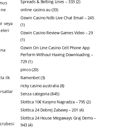
Spreads & Betting Lines – 333
(2)
onus
ine
online casino au
(33)
n
Ozwin Casino Ndb Live Chat Email – 245
ir veya
(1)
eleri
Ozwin Casino Review Games Video – 29
(1)
Ozwin On Line Casino Cell Phone App
ına
Perform Without Having Downloading –
729
(1)
pinco
(20)
la ilk
Ramenbet
(3)
ricky casino australia
(8)
ırsatlar
Senza categoria
(845)
Slottica 10€ Kasyno Nagradza – 795
(2)
Slottica 24 Dobrej Zabawy – 201
(4)
a
Slottica 24 House Megaways Graj Demo –
ecrübesi
943
(4)