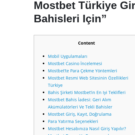
Mostbet Türkiye Gi
Bahisleri Için”
Content
Mobil Uygulamaları
Mostbet Casino İncelemesi
Mostbet’te Para Çekme Yöntemleri
Mostbet Resmi Web Sitesinin Özellikleri
Türkiye
Bahis Şirketi Mostbet’in En Iyi Teklifleri
Mostbet Bahis İadesi: Geri Alım
Akümülatörleri Ve Tekli Bahisler
Mostbet Giriş, Kayıt, Doğrulama
Para Yatırma Seçenekleri
Mostbet Hesabınıza Nasıl Giriş Yapılır?