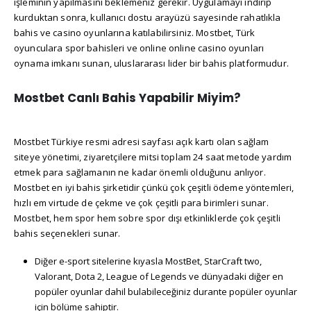
işleminin yapılmasını beklemeniz gerekir. Uygulamayı indirip
kurduktan sonra, kullanıcı dostu arayüzü sayesinde rahatlıkla
bahis ve casino oyunlarına katılabilirsiniz. Mostbet, Türk
oyunculara spor bahisleri ve online online casino oyunları
oynama imkanı sunan, uluslararası lider bir bahis platformudur.
Mostbet Canlı Bahis Yapabilir Miyim?
Mostbet Türkiye resmi adresi sayfası açık kartı olan sağlam
siteye yönetimi, ziyaretçilere mitsi toplam 24 saat metode yardım
etmek para sağlamanın ne kadar önemli olduğunu anlıyor.
Mostbet en iyi bahis şirketidir çünkü çok çeşitli ödeme yöntemleri,
hızlı em virtude de çekme ve çok çeşitli para birimleri sunar.
Mostbet, hem spor hem sobre spor dışı etkinliklerde çok çeşitli
bahis seçenekleri sunar.
Diğer e-sport sitelerine kıyasla MostBet, StarCraft two,
Valorant, Dota 2, League of Legends ve dünyadaki diğer en
popüler oyunlar dahil bulabileceğiniz durante popüler oyunlar
için bölüme sahiptir.