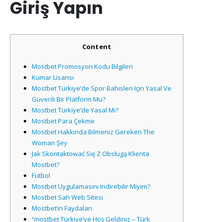
Giriş Yapın
Content
Mostbet Promosyon Kodu Bilgileri
Kumar Lisansı
Mostbet Türkiye’de Spor Bahisleri Için Yasal Ve
Güvenli Bir Platform Mu?
Mostbet Türkiye’de Yasal Mı?
Mostbet Para Çekme
Mostbet Hakkında Bilmeniz Gereken The
Woman Şey
Jak Skontaktować Się Z Obsługą Klienta
Mostbet?
Futbol
Mostbet Uygulamasını Indirebilir Miyim?
Mostbet Sah Web Sitesi
Mostbet’in Faydaları
“mostbet Türkiye’ye Hoş Geldiniz – Türk