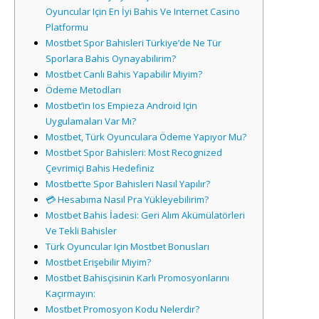
Oyuncular Için En İyi Bahis Ve Internet Casino
Platformu
Mostbet Spor Bahisleri Türkiye’de Ne Tür
Sporlara Bahis Oynayabilirim?
Mostbet Canlı Bahis Yapabilir Miyim?
Ödeme Metodları
Mostbet’in Ios Empieza Android Için
Uygulamaları Var Mı?
Mostbet, Türk Oyunculara Ödeme Yapıyor Mu?
Mostbet Spor Bahisleri: Most Recognized
Çevrimiçi Bahis Hedefiniz
Mostbet’te Spor Bahisleri Nasıl Yapılır?
💳 Hesabıma Nasıl Pra Yükleyebilirim?
Mostbet Bahis İadesi: Geri Alım Akümülatörleri
Ve Tekli Bahisler
Türk Oyuncular Için Mostbet Bonusları
Mostbet Erişebilir Miyim?
Mostbet Bahisçisinin Karlı Promosyonlarını
Kaçırmayın:
Mostbet Promosyon Kodu Nelerdir?