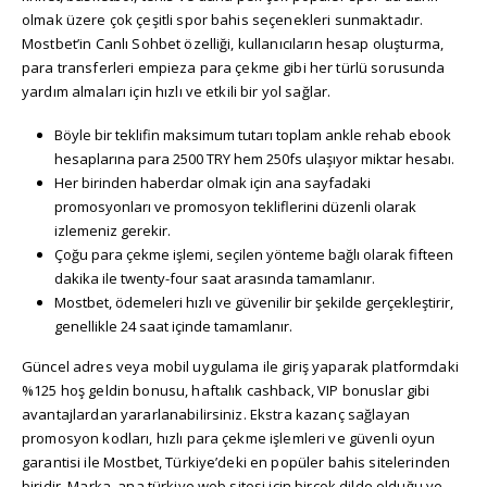
olmak üzere çok çeşitli spor bahis seçenekleri sunmaktadır.
Mostbet’in Canlı Sohbet özelliği, kullanıcıların hesap oluşturma,
para transferleri empieza para çekme gibi her türlü sorusunda
yardım almaları için hızlı ve etkili bir yol sağlar.
Böyle bir teklifin maksimum tutarı toplam ankle rehab ebook
hesaplarına para 2500 TRY hem 250fs ulaşıyor miktar hesabı.
Her birinden haberdar olmak için ana sayfadaki
promosyonları ve promosyon tekliflerini düzenli olarak
izlemeniz gerekir.
Çoğu para çekme işlemi, seçilen yönteme bağlı olarak fifteen
dakika ile twenty-four saat arasında tamamlanır.
Mostbet, ödemeleri hızlı ve güvenilir bir şekilde gerçekleştirir,
genellikle 24 saat içinde tamamlanır.
Güncel adres veya mobil uygulama ile giriş yaparak platformdaki
%125 hoş geldin bonusu, haftalık cashback, VIP bonuslar gibi
avantajlardan yararlanabilirsiniz. Ekstra kazanç sağlayan
promosyon kodları, hızlı para çekme işlemleri ve güvenli oyun
garantisi ile Mostbet, Türkiye’deki en popüler bahis sitelerinden
biridir. Marka, ana türkiye web sitesi için birçok dilde olduğu ve