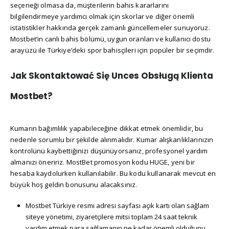
seçeneği olmasa da, müşterilerin bahis kararlarını
bilgilendirmeye yardımcı olmak için skorlar ve diğer önemli
istatistikler hakkında gerçek zamanlı güncellemeler sunuyoruz.
Mostbet’in canlı bahis bölümü, uygun oranları ve kullanıcı dostu
arayüzü ile Türkiye’deki spor bahisçileri için popüler bir seçimdir.
Jak Skontaktować Się Unces Obsługą Klienta
Mostbet?
Kumarın bağımlılık yapabileceğine dikkat etmek önemlidir, bu
nedenle sorumlu bir şekilde alınmalıdır. Kumar alışkanlıklarınızın
kontrolünü kaybettiğinizi düşünüyorsanız, profesyonel yardım
almanızı öneririz. MostBet promosyon kodu HUGE, yeni bir
hesaba kaydolurken kullanılabilir. Bu kodu kullanarak mevcut en
büyük hoş geldin bonusunu alacaksınız.
Mostbet Türkiye resmi adresi sayfası açık kartı olan sağlam
siteye yönetimi, ziyaretçilere mitsi toplam 24 saat teknik
yardım etmek para sağlamanın ne kadar önemli olduğunu