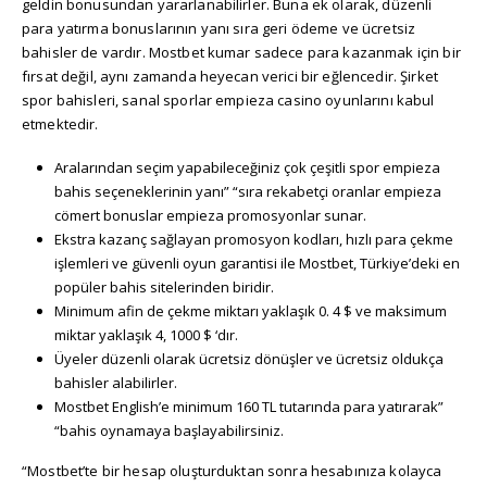
geldin bonusundan yararlanabilirler. Buna ek olarak, düzenli
para yatırma bonuslarının yanı sıra geri ödeme ve ücretsiz
bahisler de vardır. Mostbet kumar sadece para kazanmak için bir
fırsat değil, aynı zamanda heyecan verici bir eğlencedir. Şirket
spor bahisleri, sanal sporlar empieza casino oyunlarını kabul
etmektedir.
Aralarından seçim yapabileceğiniz çok çeşitli spor empieza
bahis seçeneklerinin yanı” “sıra rekabetçi oranlar empieza
cömert bonuslar empieza promosyonlar sunar.
Ekstra kazanç sağlayan promosyon kodları, hızlı para çekme
işlemleri ve güvenli oyun garantisi ile Mostbet, Türkiye’deki en
popüler bahis sitelerinden biridir.
Minimum afin de çekme miktarı yaklaşık 0. 4 $ ve maksimum
miktar yaklaşık 4, 1000 $ ‘dır.
Üyeler düzenli olarak ücretsiz dönüşler ve ücretsiz oldukça
bahisler alabilirler.
Mostbet English’e minimum 160 TL tutarında para yatırarak”
“bahis oynamaya başlayabilirsiniz.
“Mostbet’te bir hesap oluşturduktan sonra hesabınıza kolayca