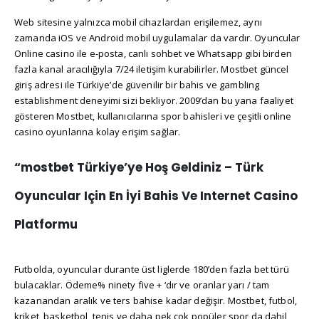
Web sitesine yalnızca mobil cihazlardan erişilemez, aynı
zamanda iOS ve Android mobil uygulamalar da vardır. Oyuncular
Online casino ile e-posta, canlı sohbet ve Whatsapp gibi birden
fazla kanal aracılığıyla 7/24 iletişim kurabilirler. Mostbet güncel
giriş adresi ile Türkiye’de güvenilir bir bahis ve gambling
establishment deneyimi sizi bekliyor. 2009’dan bu yana faaliyet
gösteren Mostbet, kullanıcılarına spor bahisleri ve çeşitli online
casino oyunlarına kolay erişim sağlar.
“mostbet Türkiye’ye Hoş Geldiniz – Türk
Oyuncular Için En İyi Bahis Ve Internet Casino
Platformu
Futbolda, oyuncular durante üst liglerde 180’den fazla bet türü
bulacaklar. Ödeme% ninety five + ‘dır ve oranlar yarı / tam
kazanandan aralık ve ters bahise kadar değişir. Mostbet, futbol,
kriket, basketbol, tenis ve daha pek çok popüler spor da dahil