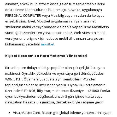
alınmaz, ancak bu platform önde gelen tüm tablet markalarını
destekleme taahhüdünde bulunmuştur. Ayrıca, uygulamaya
PERSONAL COMPUTER veya Mac bilgisayarınızdan da kolayca
erişebilirsiniz. Evet, Mostbet uygulamasının yanı sıra net
sitelerinin mobil versiyonundan da bahis yapabilir ve Mostbet’in
sunduğu hizmetlerden yararlanabilirsiniz. Web sitesinin mobil
versiyonuna erişmek için sadece mobil cihazınızın tarayıcısını
kullanmanız yeterlidir
mostbet
.
Kişisel Hesabınıza Para Yatırma Yöntemleri
Bir sebepten dolayı oldukça popüler olan çok çelişkili bir oyun
makinesi. Oynaklık yüksektir ve oyuncuya geri dönüş yüzdesi
%96, 51’dir. Ödemeler, üst üste aynı sembollerin 4’ünden
toplandığında hatlar üzerinden yapılır. Oynaklık – ortalamanın
üzerinde, RTP %96, fifty-two, maksimum ikramiye – x21000. Fonlar
oyun bakiyesinden düşülecek ancak 3 gün içinde karta veya
navigation hesaba ulaşmazsa, destek ekibiyle iletişime geçin.
Visa, MasterCard, Bitcoin gibi global ödeme yöntemlerinin yanı