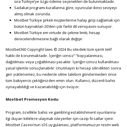
sıra Türkiye’ye özgü ödeme seçenekleri de bulunmaktadır.
Sadakat programı kurallarına göre, oyuncular ikinci seviyeyi
almış olmak zorunda.
Mostbet Türkiye şirketi müşterilerine halay girişi sağlamak için
bütün kaynakları 20’den çok farklı dil versiyasını sunuyor.
Mostbet Türkiye em virtude de çekme limiti, hesap
derecelendirmesine bağlı olarak değişir.
Mostbet360 Copyright laws © 2024 Bu sitedeki tüm içerik telif
hakkı ile korunmaktadır. İçeriğin izinsiz” “kopyalanması,
dağıtılması veya çoğaltılması yasaktır. İçeriğin izinsiz kullanılması
yasal işlemle sonuçlanabilir. Unutmayın ki hesap silindikten sonra
geri yüklenemez, bu nedenle silme talebini göndermeden önce
tüm bakiyenizi çektiğinizden emin olun. Kullanıcı, düzenli bahis
oynayabildiği ve kazanabildiği için övüyor.
Mostbet Promosyon Kodu
Program, özellikle bahis ve gambling establishment oyunlarına
ilgi duyan kitlelere ulaşmak isteyenler için cazip fırsatlar içerir.
Mostbet Casino’nun iOS uygulaması, platformumuzun resmi web