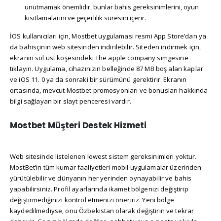
unutmamak önemlidir, bunlar bahis gereksinimlerini, oyun
kısıtlamalarını ve geçerlilik süresini içerir.
İOS kullanıcıları için, Mostbet uygulaması resmi App Store’dan ya
da bahisçinin web sitesinden indirilebilir. Siteden indirmek için,
ekranın sol üst köşesindeki The apple company simgesine
tıklayın. Uygulama, cihazınızın belleğinde 87 MB boş alan kaplar
ve iOS 11. 0 ya da sonraki bir sürümünü gerektirir. Ekranın
ortasında, mevcut Mostbet promosyonları ve bonusları hakkında
bilgi sağlayan bir slayt penceresi vardır.
Mostbet Müşteri Destek Hizmeti
Web sitesinde listelenen lowest sistem gereksinimleri yoktur.
MostBet’in tüm kumar faaliyetleri mobil uygulamalar üzerinden
yürütülebilir ve dünyanın her yerinden oynayabilir ve bahis
yapabilirsiniz. Profil ayarlarında ikamet bölgenizi değiştirip
değiştirmediğinizi kontrol etmenizi öneririz. Yeni bölge
kaydedilmediyse, onu Özbekistan olarak değiştirin ve tekrar