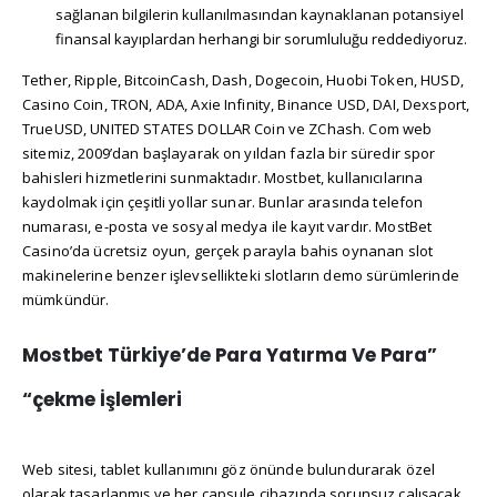
sağlanan bilgilerin kullanılmasından kaynaklanan potansiyel
finansal kayıplardan herhangi bir sorumluluğu reddediyoruz.
Tether, Ripple, BitcoinCash, Dash, Dogecoin, Huobi Token, HUSD,
Casino Coin, TRON, ADA, Axie Infinity, Binance USD, DAI, Dexsport,
TrueUSD, UNITED STATES DOLLAR Coin ve ZChash. Com web
sitemiz, 2009’dan başlayarak on yıldan fazla bir süredir spor
bahisleri hizmetlerini sunmaktadır. Mostbet, kullanıcılarına
kaydolmak için çeşitli yollar sunar. Bunlar arasında telefon
numarası, e-posta ve sosyal medya ile kayıt vardır. MostBet
Casino’da ücretsiz oyun, gerçek parayla bahis oynanan slot
makinelerine benzer işlevsellikteki slotların demo sürümlerinde
mümkündür.
Mostbet Türkiye’de Para Yatırma Ve Para”
“çekme İşlemleri
Web sitesi, tablet kullanımını göz önünde bulundurarak özel
olarak tasarlanmış ve her capsule cihazında sorunsuz çalışacak