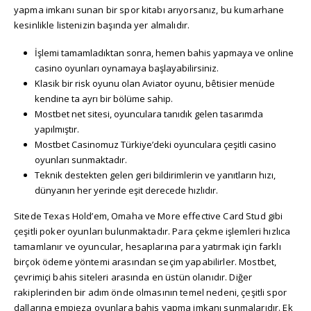
yapma imkanı sunan bir spor kitabı arıyorsanız, bu kumarhane
kesinlikle listenizin başında yer almalıdır.
İşlemi tamamladıktan sonra, hemen bahis yapmaya ve online
casino oyunları oynamaya başlayabilirsiniz.
Klasik bir risk oyunu olan Aviator oyunu, bêtisier menüde
kendine ta ayrı bir bölüme sahip.
Mostbet net sitesi, oyunculara tanıdık gelen tasarımda
yapılmıştır.
Mostbet Casinomuz Türkiye’deki oyunculara çeşitli casino
oyunları sunmaktadır.
Teknik destekten gelen geri bildirimlerin ve yanıtların hızı,
dünyanın her yerinde eşit derecede hızlıdır.
Sitede Texas Hold’em, Omaha ve More effective Card Stud gibi
çeşitli poker oyunları bulunmaktadır. Para çekme işlemleri hızlıca
tamamlanır ve oyuncular, hesaplarına para yatırmak için farklı
birçok ödeme yöntemi arasından seçim yapabilirler. Mostbet,
çevrimiçi bahis siteleri arasında en üstün olanıdır. Diğer
rakiplerinden bir adım önde olmasının temel nedeni, çeşitli spor
dallarına empieza oyunlara bahis yapma imkanı sunmalarıdır. Ek