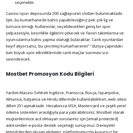
seçenektir.
Casino oyun deposunda 200 sağlayıcının slotları bulunmaktadır.
İşte, bu kumarhanede bahis yapabileceğiniz pek çok lig ve
turnuva örneği. Kullanıcılar, seçebilecekleri geniş bir spor
yelpazesiyle, kesinlikle ilgilerini çekecek ve favori takımlarına ve
oyuncularına bahis yapma olanağı bulacaklar. Canlı oyunlardan
keyif alıyorsanız, bu çevrimiçi kumarhanenin” “dünya çapındaki
tüm büyük spor etkinliklerinde canlı maçlar sunması sizi
sevindirecek.
Mostbet Promosyon Kodu Bilgileri
Yardım Masası Sohbeti İngilizce, Fransızca, Rusça, İspanyolca,
Almanca, İtalyanca ve Hindu dillerinde kullanılabilirken, web sitesi
dilleri 25’i aşmaktadır. Hesabınıza VISA, Mastercard ve çeşitli yerel
ödeme sistemleri aracılığıyla para yatırabilirsiniz. Mostbet olarak
müşterilerimize acil olmayan sorularınız için [email protected]
adresinden e-posta destek seçeneği sunuyoruz. Deneyimli
temsilcilerden oluşan ekibimiz, platformumuzda kusursuz bir