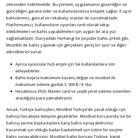
sitesinden indirilmelidir. Bu yöntem, uygulamanın güvenliğini ve
güncelliğini garanti eder ve kullanıcılarımıza kolaylık sağlar. E-spor
bahislerimiz, güncel ve rekabetçi oranlar ile sunulmaktadır.
Platformumuz, kullanıcıların oyunları canlı olarak takip
edebilmeleri ve bahis yapabilmeleri için uygun bir ara yüz
sağlamaktadır. Dünyadaki herhangi bir popüler bahis şirketi gibi,
MostBet de bahis yapmak için gerçekten geniş bir spor ve diğer
etkinliklerini sunar.
Ayrıca oyuncular hızlı erişim için Sık Kullanılanlara slot
ekleyebilirler.
Bahis başına maksimum kazanç değişir ve mostbet ile
maksimum ödeme günlük 5. 000 $ / € ‘dur.
Hesabınıza VISA, Master card ve çeşitli yerel ödeme sistemleri
aracılığıyla para yatırabilirsiniz.
Ancak, Türkiye bahisçileri, MostBet Türkiye’de yasal olduğu için
bahisçi hesabıyla iletişime geçebilirler. Mostbet borsasında ise bir
bahisçi yerine başka kişilere karşı bahis oynayabilirsiniz.
Kazanmak için olduğu kadar kaybetmek için sobre bir seçime
bahis oynayabilirsiniz. Mostbet bahis borsası Türkiye, karşıt