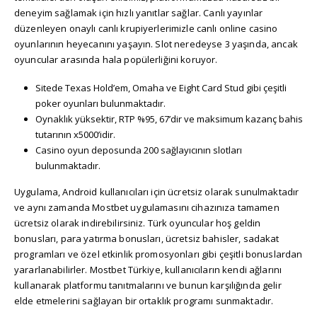
deneyim sağlamak için hızlı yanıtlar sağlar. Canlı yayınlar
düzenleyen onaylı canlı krupiyerlerimizle canlı online casino
oyunlarının heyecanını yaşayın. Slot neredeyse 3 yaşında, ancak
oyuncular arasında hala popülerliğini koruyor.
Sitede Texas Hold’em, Omaha ve Eight Card Stud gibi çeşitli
poker oyunları bulunmaktadır.
Oynaklık yüksektir, RTP %95, 67’dir ve maksimum kazanç bahis
tutarının x5000’idir.
Casino oyun deposunda 200 sağlayıcının slotları
bulunmaktadır.
Uygulama, Android kullanıcıları için ücretsiz olarak sunulmaktadır
ve aynı zamanda Mostbet uygulamasını cihazınıza tamamen
ücretsiz olarak indirebilirsiniz. Türk oyuncular hoş geldin
bonusları, para yatırma bonusları, ücretsiz bahisler, sadakat
programları ve özel etkinlik promosyonları gibi çeşitli bonuslardan
yararlanabilirler. Mostbet Türkiye, kullanıcıların kendi ağlarını
kullanarak platformu tanıtmalarını ve bunun karşılığında gelir
elde etmelerini sağlayan bir ortaklık programı sunmaktadır.