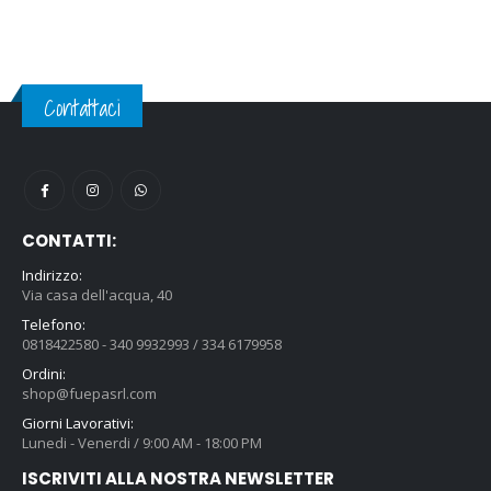
Contattaci
CONTATTI:
Indirizzo:
Via casa dell'acqua, 40
Telefono:
0818422580 - 340 9932993 / 334 6179958
Ordini:
shop@fuepasrl.com
Giorni Lavorativi:
Lunedi - Venerdi / 9:00 AM - 18:00 PM
ISCRIVITI ALLA NOSTRA NEWSLETTER