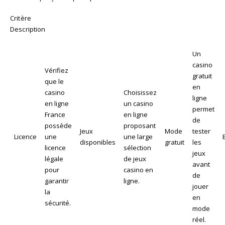
Critère
Description
Un
casino
Vérifiez
gratuit
que le
en
casino
Choisissez
ligne
en ligne
un casino
permet
France
en ligne
de
possède
proposant
Jeux
Mode
tester
Licence
une
une large
disponibles
gratuit
les
licence
sélection
jeux
légale
de jeux
avant
pour
casino en
de
garantir
ligne.
jouer
la
en
sécurité.
mode
réel.