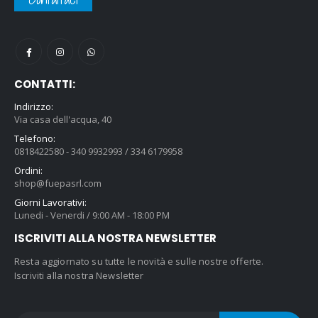
CONTATTI:
Indirizzo:
Via casa dell'acqua, 40
Telefono:
0818422580 - 340 9932993 / 334 6179958
Ordini:
shop@fuepasrl.com
Giorni Lavorativi:
Lunedi - Venerdi / 9:00 AM - 18:00 PM
ISCRIVITI ALLA NOSTRA NEWSLETTER
Resta aggiornato su tutte le novità e sulle nostre offerte.
Iscriviti alla nostra Newsletter