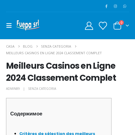
0
CASA
BLOG
SENZA CATEGORIA
MEILLEURS CASINOS EN LIGNE 2024 CLASSEMENT COMPLET
Meilleurs Casinos en Ligne
2024 Classement Complet
ADMIN89
SENZA CATEGORIA
Содержимое
Critères de sélection des meilleurs