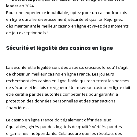
leader en 2024.
Pour une expérience inoubliable, optez pour un casino francais
en ligne qui allie divertissement, sécurité et qualité. Rejoignez
dès maintenant le meilleur casino en ligne et vivez des moments
de jeu exceptionnels !
Sécurité et légalité des casinos en ligne
La sécurité et la légalité sont des aspects cruciaux lorsqu’il s’agit
de choisir un meilleur casino en ligne France. Les joueurs
recherchent des casino en ligne fiable qui respectent les normes
de sécurité et les lois en vigueur. Un nouveau casino en ligne doit
être certifié par des autorités compétentes pour garantir la
protection des données personnelles et des transactions
financières.
Le casino en ligne France doit également offrir des jeux
équitables, gérés par des logiciels de qualité vérifiés par des
organismes indépendants. Cela assure que les résultats des