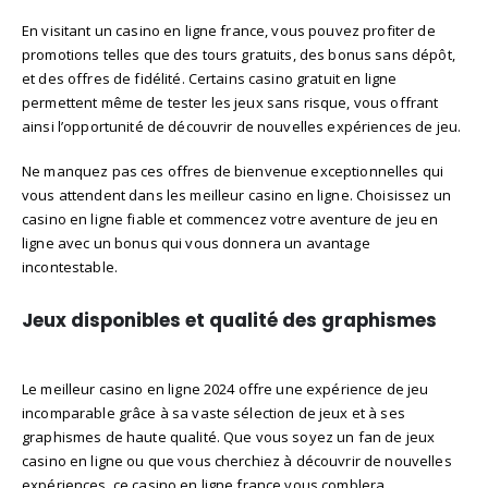
En visitant un casino en ligne france, vous pouvez profiter de
promotions telles que des tours gratuits, des bonus sans dépôt,
et des offres de fidélité. Certains casino gratuit en ligne
permettent même de tester les jeux sans risque, vous offrant
ainsi l’opportunité de découvrir de nouvelles expériences de jeu.
Ne manquez pas ces offres de bienvenue exceptionnelles qui
vous attendent dans les meilleur casino en ligne. Choisissez un
casino en ligne fiable et commencez votre aventure de jeu en
ligne avec un bonus qui vous donnera un avantage
incontestable.
Jeux disponibles et qualité des graphismes
Le meilleur casino en ligne 2024 offre une expérience de jeu
incomparable grâce à sa vaste sélection de jeux et à ses
graphismes de haute qualité. Que vous soyez un fan de jeux
casino en ligne ou que vous cherchiez à découvrir de nouvelles
expériences, ce casino en ligne france vous comblera.