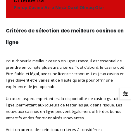
Di tendenza
Pin-up Casino Az-a Necə Daxil Olmaq Olar
Critères de sélection des meilleurs casinos en
ligne
Pour choisir le meilleur casino en ligne France, il est essentiel de
prendre en compte plusieurs critères. Tout d’abord, le casino doit
être fiable et légal, avec une licence reconnue. Les jeux casino en
ligne doivent être variés et de haute qualité pour offrir une
expérience de jeu optimale.
Un autre aspect important est la disponibilité de casino gratuit en
ligne, permettant aux joueurs de tester les jeux sans risque. Les
nouveaux casinos en ligne peuvent également offrir des bonus
attractifs et des fonctionnalités innovantes.
Voici un aperçu des principaux critères à considérer :