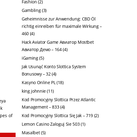
Fashion
(2)
Gambling
(3)
Geheimnisse zur Anwendung: CBD Öl
richtig einreiben für maximale Wirkung –
460
(4)
Hack Aviator Game Авиатор Mostbet
Авиатор Демо – 164
(4)
iGaming
(5)
Jak Usunąć Konto Slottica System
Bonusowy – 32
(4)
Kasyno Online PL
(18)
king johnnie
(11)
Kod Promocyjny Slottica Przez Atlantic
eya
Management – 833
(4)
ak
ypes of
Kod Promocyjny Slottica Się Jak – 719
(2)
Lemon Casino Zaloguj Sie 503
(1)
Masalbet
(5)