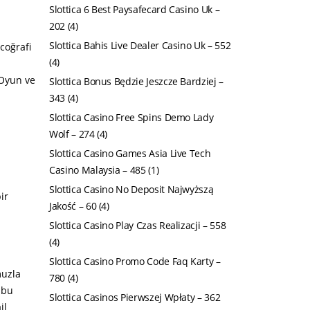
Slottica 6 Best Paysafecard Casino Uk –
202
(4)
Slottica Bahis Live Dealer Casino Uk – 552
coğrafi
(4)
 Oyun ve
Slottica Bonus Będzie Jeszcze Bardziej –
343
(4)
Slottica Casino Free Spins Demo Lady
Wolf – 274
(4)
Slottica Casino Games Asia Live Tech
Casino Malaysia – 485
(1)
Slottica Casino No Deposit Najwyższą
ir
Jakość – 60
(4)
Slottica Casino Play Czas Realizacji – 558
(4)
Slottica Casino Promo Code Faq Karty –
muzla
780
(4)
 bu
Slottica Casinos Pierwszej Wpłaty – 362
il