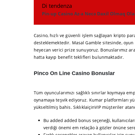
Di tendenza
Pin-up Casino Az-a Necə Daxil Olmaq Ola
Casino, hızlı ve güvenli işlem sağlayan kripto pa
desteklemektedir. Masal Gamble sitesinde, oyun d
heyecan verici prize sunuyoruz. Bonuslarımız ara
hatta kayıp benefit teklifleri bulunmaktadır.
Pinco On Line Casino Bonuslar
Tüm oyuncularımızı sağlıklı sınırlar koymaya empi
oynamaya teşvik ediyoruz. Kumar platformları yü
yükseltilmiş bahis. SıklıklaiçinVIP müşteriler atan
Bu added added bonus seçeneği, kullanıcıları
verdiği önemi em relação à gözler önüne sere
Farklı seçenekler arayan kullanıcılar için su