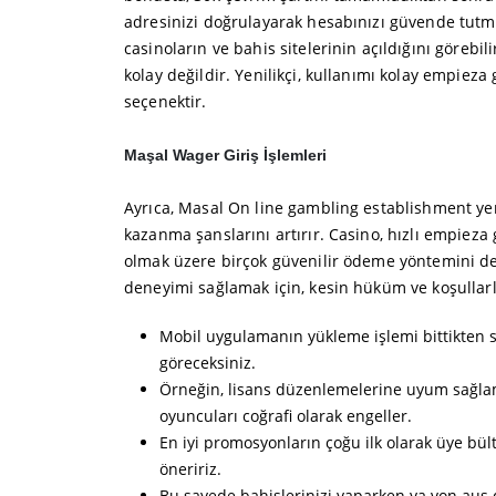
adresinizi doğrulayarak hesabınızı güvende tutm
casinoların ve bahis sitelerinin açıldığını göreb
kolay değildir. Yenilikçi, kullanımı kolay empieza
seçenektir.
Maşal Wager Giriş İşlemleri
Ayrıca, Masal On line gambling establishment y
kazanma şanslarını artırır. Casino, hızlı empieza
olmak üzere birçok güvenilir ödeme yöntemini des
deneyimi sağlamak için, kesin hüküm ve koşullarla
Mobil uygulamanın yükleme işlemi bittikten s
göreceksiniz.
Örneğin, lisans düzenlemelerine uyum sağla
oyuncuları coğrafi olarak engeller.
En iyi promosyonların çoğu ilk olarak üye bü
öneririz.
Bu sayede bahislerinizi yaparken ya von aus