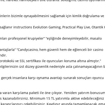
kinlerin bizimle oynayabilmesini sağlamak için kimlik doğrulama ve 
 sağlanır instructions Evolution Gaming, Practical Play Live, Otantik
ları profesyonel krupiyeler” “eşliğinde deneyimleyebilir, masalsı
ntajlarla” “Candycasino, hem güvenli hem de eğlenceli bir casino
mdir.
rotokolü ve SSL sertifikası ile oyuncuları koruma altına almıştır.”
lgilerinizin üst düzey güvenlik nedeniyle asla çalınamayacağının b
il, gerçek insanlara karşı oynama avantajı sunarak sonuçları oyuncu
a varan karşılama paketi ile öne çıkıyor. Yeniden yatırım bonusu
 kazanabilirsiniz. Minimum 15 TL yatırımla aktive edebileceğiniz
kazançlarınızı çekebilirsiniz. Kaydınız anında tamamlanacak, ema