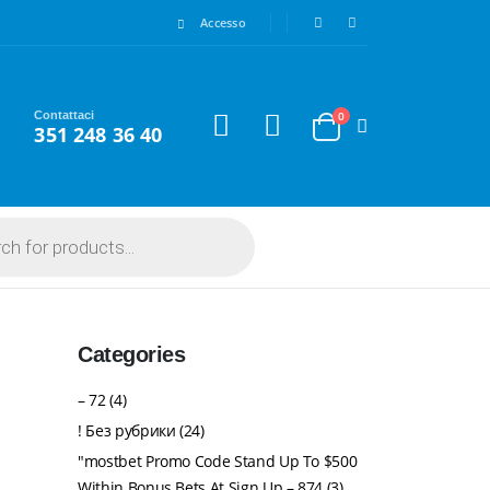
Accesso
Contattaci
0
351 248 36 40
Categories
– 72
(4)
! Без рубрики
(24)
"mostbet Promo Code Stand Up To $500
Within Bonus Bets At Sign Up – 874
(3)