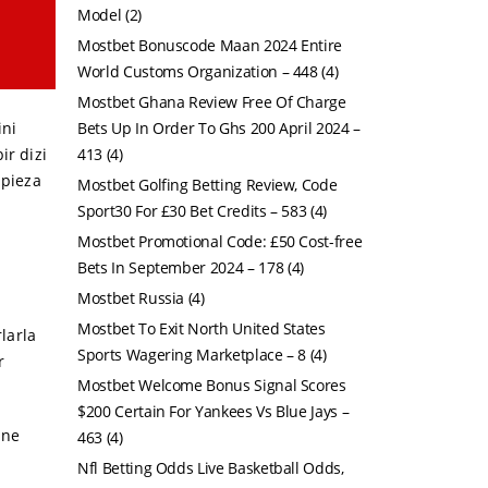
Model
(2)
Mostbet Bonuscode Maan 2024 Entire
World Customs Organization – 448
(4)
Mostbet Ghana Review Free Of Charge
ini
Bets Up In Order To Ghs 200 April 2024 –
ir dizi
413
(4)
mpieza
Mostbet Golfing Betting Review, Code
Sport30 For £30 Bet Credits – 583
(4)
Mostbet Promotional Code: £50 Cost-free
Bets In September 2024 – 178
(4)
Mostbet Russia
(4)
Mostbet To Exit North United States
rlarla
Sports Wagering Marketplace – 8
(4)
r
Mostbet Welcome Bonus Signal Scores
$200 Certain For Yankees Vs Blue Jays –
ine
463
(4)
Nfl Betting Odds Live Basketball Odds,