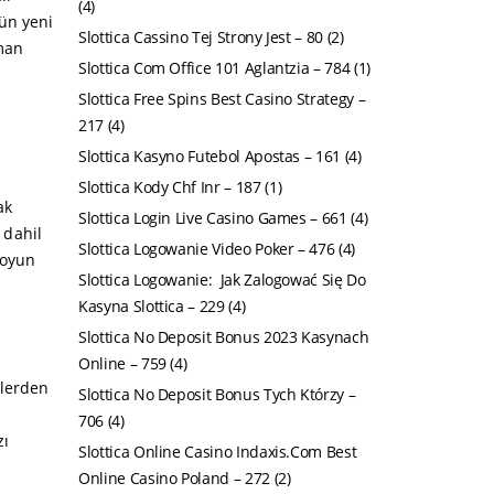
(4)
ün yeni
Slottica Cassino Tej Strony Jest – 80
(2)
aman
Slottica Com Office 101 Aglantzia – 784
(1)
Slottica Free Spins Best Casino Strategy –
217
(4)
Slottica Kasyno Futebol Apostas – 161
(4)
Slottica Kody Chf Inr – 187
(1)
ak
Slottica Login Live Casino Games – 661
(4)
 dahil
Slottica Logowanie Video Poker – 476
(4)
 oyun
Slottica Logowanie: ️ Jak Zalogować Się Do
Kasyna Slottica – 229
(4)
Slottica No Deposit Bonus 2023 Kasynach
Online – 759
(4)
elerden
Slottica No Deposit Bonus Tych Którzy –
706
(4)
zı
Slottica Online Casino Indaxis.Com Best
Online Casino Poland – 272
(2)