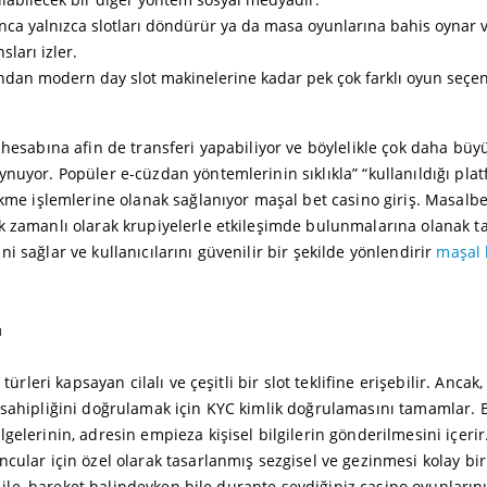
ca yalnızca slotları döndürür ya da masa oyunlarına bahis oynar 
sları izler.
ından modern day slot makinelerine kadar pek çok farklı oyun seçe
hesabına afin de transferi yapabiliyor ve böylelikle çok daha büy
nuyor. Popüler e-cüzdan yöntemlerinin sıklıkla” “kullanıldığı pla
kme işlemlerine olanak sağlanıyor maşal bet casino giriş. Masalbe
 zamanlı olarak krupiyelerle etkileşimde bulunmalarına olanak ta
 sağlar ve kullanıcılarını güvenilir bir şekilde yönlendirir
maşal 
ı
̈rleri kapsayan cilalı ve çeşitli bir slot teklifine erişebilir. Ancak, 
sahipliğini doğrulamak için KYC kimlik doğrulamasını tamamlar. 
elerinin, adresin empieza kişisel bilgilerin gönderilmesini içerir
ular için özel olarak tasarlanmış sezgisel ve gezinmesi kolay bi
ri ile, hareket halindeyken bile durante sevdiğiniz casino oyunların