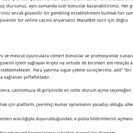
uş olursunuz, aynı zamanda özel bonuslar kazanabilirsiniz. Her g
ilirsiniz ancak güvenilir bir gambling establishment bulmak her z
 güvenilir bir online casino arıyorsanız MasalBet sizin için doğru
eni ve mevcut oyunculara cömert bonuslar ve promosyonlar sunar
 güvenli işlem sağlayan kripto na virtude de birimleri em relação à
teklemektedir. Para yatırma sigue çekme süreçlerimiz, adil” “bir
 sağlanan şeffaflıktadır.
onra, casinomuza ilk girişinizde en üstte oturum açma seçeneğini
mak için platform, çevrimiçi kumar oynamanın yasadışı olduğu ülk
ltenleri aracılığıyla duyurulduğundan, e-posta bildirimlerini açmanı
 diesem grund kazançlarınızı çekerken güvenli bir deneyim