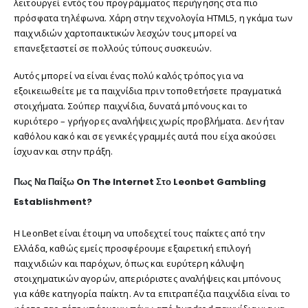
λειτουργεί εντός του προγράμματος περιήγησης στα πιο
πρόσφατα τηλέφωνα. Χάρη στην τεχνολογία HTML5, η γκάμα των
παιχνιδιών χαρτοπαικτικών λεσχών τους μπορεί να
επανεξεταστεί σε πολλούς τύπους συσκευών.
Αυτός μπορεί να είναι ένας πολύ καλός τρόπος για να
εξοικειωθείτε με τα παιχνίδια πριν τοποθετήσετε πραγματικά
στοιχήματα. Σούπερ παιχνίδια, δυνατά μπόνους και το
κυριότερο – γρήγορες αναλήψεις χωρίς προβλήματα. Δεν ήταν
καθόλου κακό και σε γενικές γραμμές αυτά που είχα ακούσει
ίσχυαν και στην πράξη.
Πως Να Παίξω On The Internet Στο Leonbet Gambling
Establishment?
Η LeonBet είναι έτοιμη να υποδεχτεί τους παίκτες από την
Ελλάδα, καθώς εμείς προσφέρουμε εξαιρετική επιλογή
παιχνιδιών και παρόχων, όπως και ευρύτερη κάλυψη
στοιχηματικών αγορών, απεριόριστες αναλήψεις και μπόνους
για κάθε κατηγορία παίκτη. Αν τα επιτραπέζια παιχνίδια είναι το