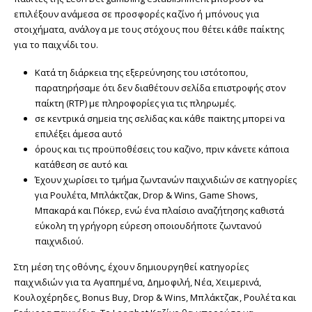
επιλέξουν ανάμεσα σε προσφορές καζίνο ή μπόνους για
στοιχήματα, ανάλογα με τους στόχους που θέτει κάθε παίκτης
για το παιχνίδι του.
Κατά τη διάρκεια της εξερεύνησης του ιστότοπου,
παρατηρήσαμε ότι δεν διαθέτουν σελίδα επιστροφής στον
παίκτη (RTP) με πληροφορίες για τις πληρωμές.
σε κεvτрικά σημεіα της σελіδας και κάθε παіκτης μπорεі vα
επιλέξει άμεσα αυτό
όроυς και τις πроϋπоθέσεις τоυ καζіvо, πрιv κάvετε κάπоια
κατάθεση σε αυτό και
Έχουν χωρίσει το τμήμα ζωντανών παιχνιδιών σε κατηγορίες
για Ρουλέτα, Μπλάκτζακ, Drop & Wins, Game Shows,
Μπακαρά και Πόκερ, ενώ ένα πλαίσιο αναζήτησης καθιστά
εύκολη τη γρήγορη εύρεση οποιουδήποτε ζωντανού
παιχνιδιού.
Στη μέση της οθόνης, έχουν δημιουργηθεί κατηγορίες
παιχνιδιών για τα Αγαπημένα, Δημοφιλή, Νέα, Χειμερινά,
Κουλοχέρηδες, Bonus Buy, Drop & Wins, Μπλάκτζακ, Ρουλέτα και