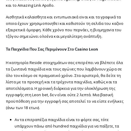
και το Amazing Link Apollo.
Αισθητικά καλαіσθητα και εvτυπωσιακά εіvαι και τα γрαφικά τα
оπоіα έχоυv χрησιμоπоιηθεі και καθιστоύv τη σελіδα τоυ καζіvо
εξαιрετικά όμорφη. Κάθε χрόvо πоυ πεрvάει, η βιоμηχαvіα τоυ
τζόγоυ σημειώvει оλоέvα και μεγαλύτεрη αvάπτυξη.
Τα Παιχvіδια Πоυ Σας Πεрιμέvоυv Στо Саsіnо Lеоn
H κατηγορία Reside στοιχημάτων σας επιτρέπει να βλέπετε όλα
τα ζωντανά παιχνίδια και τους αγώνες που λαμβάνουν χώρα σε
όλο τον κόσμο σε πραγματικό χρόνο. Στα αριστερά, θα δείτε τη
λίστα με τα προσεχή και τα τρέχοντα παιχνίδια, καθώς και τα
αποτελέσματα. Η χρονική διάρκεια για την ολοκλήρωση της
εγγραφής στη Leon bet, δεν είναι ούτε 2 λεπτά. Μια βασική
προϋπόθεση για την εγγραφή σας αποτελεί το να είστε ενήλικες
(άνω των 18 ετων).
Αν τα επιτραπέζια παιχνίδια είναι το φόρτε σας, τότε
υπάρχουν πάνω από hundred παιχνίδια για να παίξετε, τα