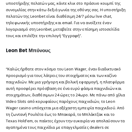
υποστήριξης πελατών μας, κάντε κλικ στο πράσινο κουμπί της
συνομιλίας στην κάτω δεξιά γωνία της οθόνης σας. Η υποστήριξη
πελατών της Leonbet είναι διαθέσιμη 24/7 μέσω live chat,
τηλεφωνικής υποστήριξης και email. Για να ανοίξετε έναν
λογαριασμό στη Leonbet, μεταβείτε στην επίσημη ιστοσελίδα
τους και επιλέξτε την επιλογή “Εγγραφή”.
Leon Bet Μπόνους
“Καλώς ήρθατε στον κόσμο του Leon Wager, έναν διαδικτυακό
προορισμό για τους λάτρεις του στοιχήματος και των καζίνο
παιχνιδιών. Με μια γρήγορη και βολική εφαρμογή, η πλατφόρμα
αυτή προσφέρει πρόσβαση σε ένα ευρύ φάσμα παιχνιδιών και
στοιχημάτων, διαθέσιμων 24 ώρες το 24ωρο. Με πάνω από χίλια
Video Slots από κορυφαίους παρόχους παιχνιδιών, το Leon
Wager casino υπόσχεται μια αξέχαστη εμπειρία παιχνιδιού. Από
τη ζωντανή Ρουλέτα έως το Μπακαρά, το Μπλάκτζακ και το
Texas Hold’em, οι παίκτες έχουν την ευκαιρία να απολαύσουν τα
αγαπημένα τους παιχνίδια με επαγγελματίες dealers σε