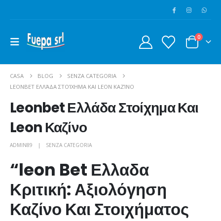
0
CASA
BLOG
SENZA CATEGORIA
LEONBET ΕΛΛΆΔΑ ΣΤΟΊΧΗΜΑ ΚΑΙ LEON ΚΑΖΊΝΟ
Leonbet Ελλάδα Στοίχημα Και
Leon Καζίνο
ADMIN89
SENZA CATEGORIA
“leon Bet Ελλαδα
Κριτική: Αξιολόγηση
Καζίνο Και Στοιχήματος