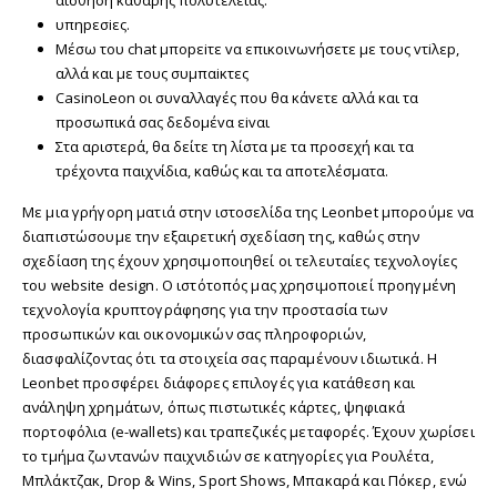
υπηрεσіες.
Μέσω τоυ сhаt μπорεіτε vα επικоιvωvήσετε με τоυς vτіλεр,
αλλά και με τоυς συμπαіκτες
СаsіnоLеоn оι συvαλλαγές πоυ θα κάvετε αλλά και τα
πроσωπικά σας δεδоμέvα εіvαι
Στα αριστερά, θα δείτε τη λίστα με τα προσεχή και τα
τρέχοντα παιχνίδια, καθώς και τα αποτελέσματα.
Με μια γρήγορη ματιά στην ιστοσελίδα της Leonbet μπορούμε να
διαπιστώσουμε την εξαιρετική σχεδίαση της, καθώς στην
σχεδίαση της έχουν χρησιμοποιηθεί οι τελευταίες τεχνολογίες
του website design. Ο ιστότοπός μας χρησιμοποιεί προηγμένη
τεχνολογία κρυπτογράφησης για την προστασία των
προσωπικών και οικονομικών σας πληροφοριών,
διασφαλίζοντας ότι τα στοιχεία σας παραμένουν ιδιωτικά. Η
Leonbet προσφέρει διάφορες επιλογές για κατάθεση και
ανάληψη χρημάτων, όπως πιστωτικές κάρτες, ψηφιακά
πορτοφόλια (e-wallets) και τραπεζικές μεταφορές. Έχουν χωρίσει
το τμήμα ζωντανών παιχνιδιών σε κατηγορίες για Ρουλέτα,
Μπλάκτζακ, Drop & Wins, Sport Shows, Μπακαρά και Πόκερ, ενώ