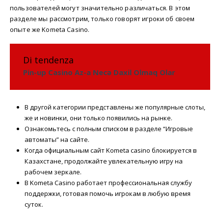
пользователей могут значительно различаться. В этом
разделе мы рассмотрим, только говорят игроки об своем
опыте же Kometa Casino.
Di tendenza
Pin-up Casino Az-a Necə Daxil Olmaq Olar
В другой категории представлены же популярные слоты,
же и новинки, они только появились на рынке.
Ознакомьтесь с полным списком в разделе “Игровые
автоматы” на сайте.
Когда официальным сайт Kometa casino блокируется в
Казахстане, продолжайте увлекательную игру на
рабочем зеркале.
В Kometa Casino работает профессиональная службу
поддержки, готовая помочь игрокам в любую время
суток.