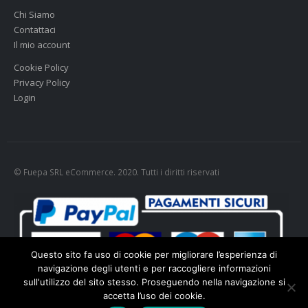
Chi Siamo
Contattaci
Il mio account
Cookie Policy
Privacy Policy
Login
© Fuepa SRL eCommerce. 2020. Tutti i diritti riservati
Questo sito fa uso di cookie per migliorare l’esperienza di
navigazione degli utenti e per raccogliere informazioni
sull'utilizzo del sito stesso. Proseguendo nella navigazione si
accetta l’uso dei cookie.