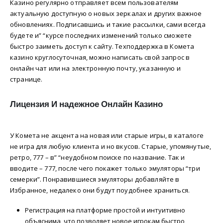
Казино регулярно отправляет всем пользователям
актуальную доступную о новых зеркалах и других важное
обновлениях. Подписавшись и такие рассылки, сами всегда
будете и” “курсе последних изменений только сможете
быстро заиметь доступ к сайту. Техподдержка в Комета
казино круглосуточная, можно написать свой запрос в
онлайн чат или на электронную почту, указанную и
странице.
Лицензия И надежное Онлайн Казино
У Комета не акцента на новая или старые игры, в каталоге
не игра для любую клиента и но вкусов. Старые, упомянутые,
ретро, 777 – в” “неудобном поиске по название. Так и
вводите – 777, после чего покажет только эмуляторы “три
семерки”. Понравившиеся эмуляторы добавляйте в
Избранное, недалеко они будут поудобнее храниться.
Регистрация на платформе простой и интуитивно
объяснима, что позволяет новое игрокам быстро