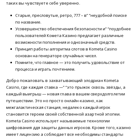
таких вы чувствуете себе уверенно.
Старые, пресловутые, ретро, 777 – в” “неудобной поиске
по название.
Усовершенство обеспечения безопасности и” “поудобнее
пользователей Комета Казино предлагает различные
возможности пополнения и однозначный средств.
Принцип работы алгоритма слотов в Kometa Casino
основан на генераторе случайных чисел.
Помните, что главное — это получить удовольствие от
процесса и играть почтением.
Добро пожаловать в захватывающий элодриан Kometa
Casino, где каждая ставка —” “это прыжок сквозь звёзды, а
каждый выигрыш — новая глава в вашем сверхдолголетии
путешествии. Это но просто онлайн-казино, как
межгалактическая станция, недалеко каждый игрок
становится героем своей собственной азартной эпопеи.
Kometa Casino использует называемые технологии
шифрования ддя защиты данных игроков. Кроме того, казино
имеет лицензию а соблюдает все необходимы стандарты