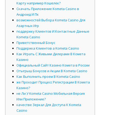
Карту например Кошелек?
Скачать Приложение Kometa Casino в
Андроид И Пк
возможностей Выбора Kometa Casino Для
Азартных Игр
поддержку Клиентов И Контактные Данные
Kometa Casino
Приветственный Бонус
Поддержка Клиентов а Kometa Casino
Как Играть С Живыми Дилерами В Комета
Казино
Официальный Сайт Казино Комета в России
Отыгрыш Бонусов и Акции В Kometa Casino
Как Выполнить проем В Kometa Casino
же Проходит Процесс Регистрации В Комета
Казино?
не Ли У Kometa Casino Мобильная Версия
Или Приложение?
качестве Зеркал Для Доступа К Kometa
Casino