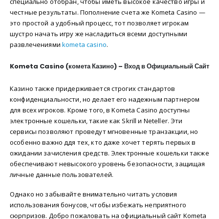
специально отобран, чтобы иметь высокое качество игры и
честные результаты. Пополнение счета же Kometa Casino —
это простой а удобный процесс, тот позволяет игрокам
шустро начать игру же насладиться всеми доступными
развлечениями
kometa casino
.
Kometa Casino (комета Казино) – Вход в Официальный Сайт
Казино также придерживается строгих стандартов
конфиденциальности, но делает его надежным партнером
для всех игроков. Кроме того, в Kometa Casino доступны
электронные кошельки, такие как Skrill и Neteller. Эти
сервисы позволяют проведут мгновенные транзакции, но
особенно важно ддя тех, кто даже хочет терять первых в
ожидании зачисления средств. Электронные кошельки также
обеспечивают невысокого уровень безопасности, защищая
личные данные пользователей.
Однако но забывайте внимательно читать условия
использования бонусов, чтобы избежать неприятного
сюрпризов. Добро пожаловать на официальный сайт Kometa