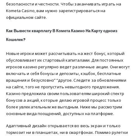
безопасности и честности. Чтобы заканчивать играть на
Kometa Casino, вам нужно зарегистрироваться на
официальном сайте.
Как Вывести кварплату В Комета Казино На Карту одноиз
Кошелек?
Новые игроки может рассчитывать на жест бонус, который
обусловливает их стартовый капиталами. Для постоянных
игроков казино регулярно ведет различные акции. Они могут
включать и себя бонусы и депозиты, кэшбэк, бесплатные
вращения и безусловно” “другое. Следите за обновлениями
на сайте, того не пропустить невыгодного предложения.
Казино предложила своим пользователям широкий спектр
бонусов а акций, которые делаю игровой процесс только
более увлекательным же выгодным. Ниже мы рассмотрим
основные вида поощрений, доступных на платформе.
Адаптивный дизайн открывается во весь экран и только
тормозит ни в планшетах, ни в смартфонах. Помимо рулетки