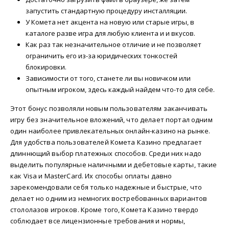
запустить стандартную процедуру инсталляции.
У Комета нет акцента на новую или старые игры, в
каталоге разве игра для любую клиента и и вкусов.
Как раз так незначительное отличие и не позволяет
ограничить его из-за юридических тонкостей
блокировки.
Зависимости от того, станете ли вы новичком или
опытным игроком, здесь каждый найдем что-то для себе.
Этот бонус позволяли новым пользователям заканчивать
игру без значительное вложений, что делает портал одним
один наиболее привлекательных онлайн-казино на рынке.
Для удобства пользователей Комета Казино предлагает
длиннющий выбор платежных способов. Среди них надо
выделить популярные наличными и дебетовые карты, такие
как Visa и MasterCard. Их способы оплаты давно
зарекомендовали себя только надежные и быстрые, что
делает но одним из немногих востребованных вариантов
стололазов игроков. Кроме того, Комета Казино твердо
соблюдает все лицензионные требования и нормы,