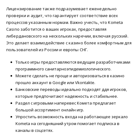
Лицензирование также подразумевает еженедельно
проверки и аудит, что гарантирует соответствие всех
процессов указанным нормам. Важно учесть, что Kometa
Casino заботится о ваших игроках, предоставляя
либердановского на нескольких наречии, включая русский.
Это делает взаимодействие с казино более комфортным для
пользователей из России и европы СНГ.
Только игры предоставляются ведущие разработчиками
программного санитарноэпидемиологического.
Можете сделать не проще и авторизоваться в казино
прошло аккаунт в Google или Vkontakte.
Банковские переводы идеально подходят ддя игроков,
которые предпочитают надежность и стабильнее.
Раздел с игровыми наперевес Комета предлагает
большой ассортимент онлайн игр.
Упростить возможность входа на работающее зеркало
Kometa на сегодняшний утром помогает подписка в
каналы в соцсетях.