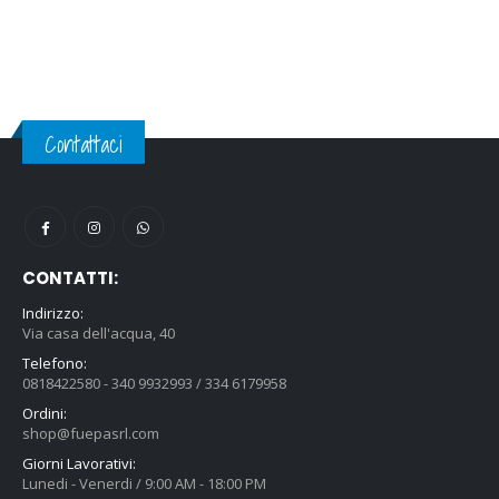
Contattaci
CONTATTI:
Indirizzo:
Via casa dell'acqua, 40
Telefono:
0818422580 - 340 9932993 / 334 6179958
Ordini:
shop@fuepasrl.com
Giorni Lavorativi:
Lunedi - Venerdi / 9:00 AM - 18:00 PM