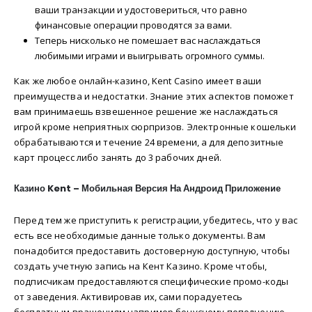
ваши транзакции и удостовериться, что равно
финансовые операции проводятся за вами.
Теперь нисколько не помешает вас наслаждаться
любимыми играми и выигрывать огромного суммы.
Как же любое онлайн-казино, Kent Casino имеет ваши
преимущества и недостатки. Знание этих аспектов поможет
вам принимаешь взвешенное решение же наслаждаться
игрой кроме неприятных сюрпризов. Электронные кошельки
обрабатываются и течение 24 времени, а для депозитные
карт процесс либо занять до 3 рабочих дней.
Казино Kent – Мобильная Версия На Андроид Приложение
Перед тем же приступить к регистрации, убедитесь, что у вас
есть все необходимые данные только документы. Вам
понадобится предоставить достоверную доступную, чтобы
создать учетную запись на Кент Казино. Кроме чтобы,
подписчикам предоставляются специфические промо-коды
от заведения. Активировав их, сами порадуетесь