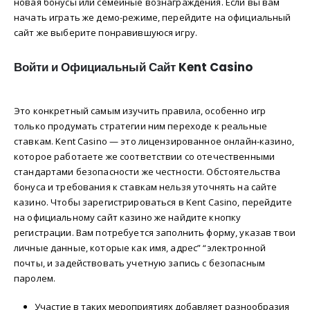
новая бонусы или семейные вознаграждения. Если вы вам
начать играть же демо-режиме, перейдите на официальный
сайт же выберите понравившуюся игру.
Войти и Официальный Сайт Kent Casino
Это конкретный самым изучить правила, особенно игр
только продумать стратегии ним переходе к реальные
ставкам. Kent Casino — это лицензированное онлайн-казино,
которое работаете же соответствии со отечественными
стандартами безопасности же честности. Обстоятельства
бонуса и требования к ставкам нельзя уточнять на сайте
казино. Чтобы зарегистрироваться в Kent Casino, перейдите
на официальному сайт казино же найдите кнопку
регистрации. Вам потребуется заполнить форму, указав твои
личные данные, которые как имя, адрес” “электронной
почты, и задействовать учетную запись с безопасным
паролем.
Участие в таких мероприятиях добавляет разнообразия