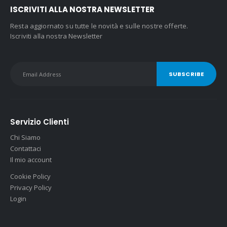
ISCRIVITI ALLA NOSTRA NEWSLETTER
Resta aggiornato su tutte le novità e sulle nostre offerte.
Iscriviti alla nostra Newsletter
Servizio Clienti
Chi Siamo
Contattaci
Il mio account
Cookie Policy
Privacy Policy
Login