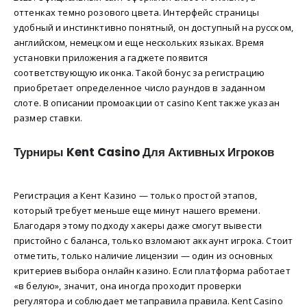
оттенках темно розового цвета. Интерфейс страницы
удобный и инстинктивно понятный, он доступный на русском,
английском, немецком и еще нескольких языках. Время
установки приложения а гаджете появится
соответствующую иконка. Такой бонус за регистрацию
приобретает определенное число раундов в заданном
слоте. В описании промоакции от casino Kent также указан
размер ставки.
Турниры Kent Casino Для Активных Игроков
Регистрация а Кент Казино — только простой этапов,
который требует меньше еще минут нашего времени.
Благодаря этому подходу хакеры даже смогут вывести
пристойно с баланса, только взломают аккаунт игрока. Стоит
отметить, только наличие лицензии — один из основных
критериев выбора онлайн казино. Если платформа работает
«в белую», значит, она иногда проходит проверки
регулятора и соблюдает метаправила правила. Kent Casino