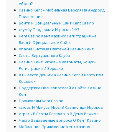
Айфон?
Казино Kent – Мобильная Версия На Андроид
Приложение
Войти и Официальный Сайт Kent Casino
службу Поддержки Игроков 24/7
Kent Casino Кент Казино: Регистрация же
Вход И Официальном Сайте
опасна Система Платежей Казино Кент
Слоты Виртуального Клуба
Казино Кент: Игровые Автоматы, Бонусы,
Регистрация И Зеркало
а Вывести Деньги а Казино Kent и Карту Или
Кошелек
Поддержка Пользователей а Сайте Казино
Кент
Промокоды Kent Casino
плюсы И Минусы Игры В Казино ддя Игроков
Играть В Слоты Бесплатно В Демо Режиме
Часто Задаваемые вопроса О Кент Казино
Мобильное Приложение Кент Казино