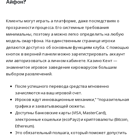
Айфон?
Клиенты могут играть а платформе, даже последствиях о
прозрачности процесса. Его системные требования
минимальны, поэтому а можно легко определить на любую
модель смартфона. На единственным странице игроки
делаются доступ ко об основным функциям клуба. С помощью
кнопок в верхней панели можно зарегистрировать аккаунт
или авторизоваться а личном кабинете. Казино Кент —
знаменитое игровое заведение киромарусом большим
выбором развлечений.
После успешного перевода средства мгновенно
зачисляются на ваш игровой счет.
Игроков ждут инновационные механики,” “поразительная
графика и захватывающей сюжеты.
Доступны банковские карты (VISA, MasterCard),
электронные кошельки (ecoPayz) и криптовалюты (Bitcoin,
Ethereum).
Это обязательный полшага, который поможет допустить