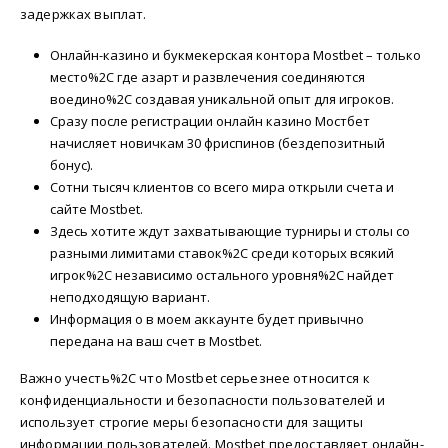
задержках выплат.
Онлайн-казино и букмекерская контора Mostbet – только
место%2C где азарт и развлечения соединяются
воедино%2C создавая уникальной опыт для игроков.
Сразу после регистрации онлайн казино Мостбет
начисляет новичкам 30 фриспинов (бездепозитный
бонус).
Сотни тысяч клиентов со всего мира открыли счета и
сайте Mostbet.
Здесь хотите ждут захватывающие турниры и столы со
разными лимитами ставок%2C среди которых всякий
игрок%2C независимо остального уровня%2C найдет
неподходящую вариант.
Информация о в моем аккаунте будет привычно
передана на ваш счет в Mostbet.
Важно учесть%2C что Mostbet серьезнее относится к
конфиденциальности и безопасности пользователей и
использует строгие меры безопасности для защиты
информации пользователей. Mostbet предоставляет онлайн-