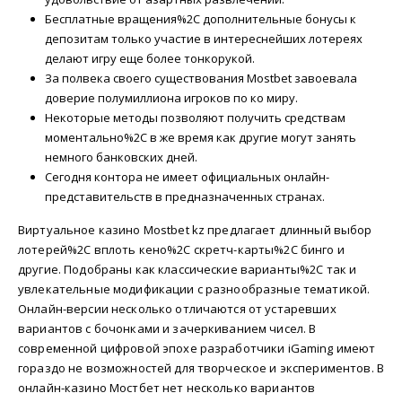
Бесплатные вращения%2C дополнительные бонусы к
депозитам только участие в интереснейших лотереях
делают игру еще более тонкорукой.
За полвека своего существования Mostbet завоевала
доверие полумиллиона игроков по ко миру.
Некоторые методы позволяют получить средствам
моментально%2C в же время как другие могут занять
немного банковских дней.
Сегодня контора не имеет официальных онлайн-
представительств в предназначенных странах.
Виртуальное казино Mostbet kz предлагает длинный выбор
лотерей%2C вплоть кено%2C скретч-карты%2C бинго и
другие. Подобраны как классические варианты%2C так и
увлекательные модификации с разнообразные тематикой.
Онлайн-версии несколько отличаются от устаревших
вариантов с бочонками и зачеркиванием чисел. В
современной цифровой эпохе разработчики iGaming имеют
гораздо не возможностей для творческое и экспериментов. В
онлайн-казино Мостбет нет несколько вариантов