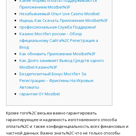
Какие Формы оплаты Поддерживаются
Приложением Mostbet%3F
Незабываемый Опыт Live Casino Mostbet
Ищешь Как Скачать Приложение Mostbet%3F
профессиональная Служба Поддержки!
Казино Мостбет россии – Обзор
официальному Сайта%2C Регистрация а
Вход
Как обновить Приложение Mostbet%3F
Как Долго занимает Вывод Средств одного
Mostbet Казино%3F
Бездепозитный Бонус Мостбет За
Регистрацию – Фриспины На Игровые
Автоматы
гарантии От Mostbet
Кроме того%2C весьма важно гарантировать
гарантирующее и надежность изготовленного способа
оплаты%2C и также конфиденциальность всех финансовых и
частной данных. Важно знать%2C что не только способы