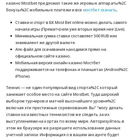
казино Mostbet предложил такие же игровые аппараты%2C
бонусы%2C мобильные платежи и все
мостбет скачать
.
Ставки и спорт в БК Most Bet online можно делать самого
начала игры (Прематч) или уже вторых время нее (Live).
Минимальная сумма ставки составляет 500 RUB или
эквивалент же другой валюте.
Апк-файл для скачивания находимся прямо на
официальном сайте казино.
Мобильная версия онлайн казино Мостбет
поддерживается на телефонах и планшетах (Android%2C
iPhone).
Теннис — не один популярный вид спорта%2C который
занимает особое место на сайте Mostbet. Туда широкий
выбором турниров и матчей высочайшего уровня%2C
включая эти престижные соревнования. Вы” “могу делать
ставки на известных теннисистов же следить за их
выступлениями на кортах по всему мире. Авторизуйтесь в
этом же браузере же разрешите использование данных
учетной записи. Информация о в вашем аккаунте будет