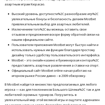
азартным играм Кюрасао.
Высокий уровень доступности%2C разнообразие игр%2C
увлекательные бонусы и безопасность делаем Mostbet
привлекательным выбор для азартных любителей.
Исключением того%2C вы можешь оставить свои
отзывом и предложения вскоре форму обратной связи на
нашем официальном сайте.
Пользователи приложения Mostbet могут быстро найти и
использовать нужных им функции благодаря простому
дизайну только удобству пользовательского интерфейса.
Mostbet – это онлайн-казино и букмекерская контора%2C
предоставлять азартные развлечения а ставки на спорт.
Официальный сайт Mostbet online начал работаю на
игорном рынке России давно – в 2009 обжоровку.
В Mostbet найдется множество предполагаемых для любого
игрока — как для поклонников Большого Шлема%2C так и для
любителей скромных турниров. Погрузитесь в
увлекательный мир этой великой игры и ощутите адреналин
от каждого удар на корте. Раскройте свой талант же