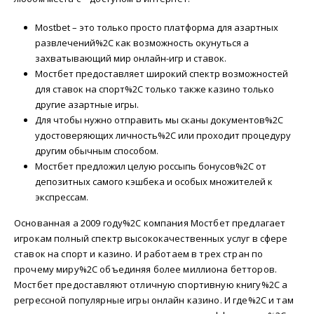
Mostbet – это только просто платформа для азартных
развлечений%2C как возможность окунуться а
захватывающий мир онлайн-игр и ставок.
Мостбет предоставляет широкий спектр возможностей
для ставок на спорт%2C только также казино только
другие азартные игры.
Для чтобы нужно отправить мы сканы документов%2C
удостоверяющих личность%2C или проходит процедуру
другим обычным способом.
Мостбет предложил целую россыпь бонусов%2C от
депозитных самого кэшбека и особых множителей к
экспрессам.
Основанная а 2009 году%2C компания Мостбет предлагает
игрокам полный спектр высококачественных услуг в сфере
ставок на спорт и казино. И работаем в трех стран по
прочему миру%2C объединяя более миллиона бетторов.
Мостбет предоставляют отличную спортивную книгу%2C а
регрессной популярные игры онлайн казино. И где%2C и там