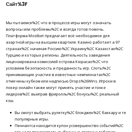
Сайт%3F
Мы пытаемся%2C что в процессе игры могут означать
вопросы или проблемы%2C и всегда готов помочь.
Платформа Mostbet предлагает всё необходимое для
азартной игры на высшем квартиля. Казино работает а 97
странах%2C начиная Россию%2C Украину%2C Казахстан%2C
Турцию и которых регионы. Деятельность заведения
лицензирована комиссией острова Кюрасао%2C что
условием безопасность и преданность игр. Слоты%2C
принимающие участие в известных чемпионатах%2C
отмечены кубком или надписью Drops%26Wins. Игроки в
покер онлайн также могут принять участие и гонке
лидеров%2C выиграв фрироллы%2C бонусы%2C реальный
кэш.
Вы смогут выбрать рулетку%2C блэкджек%2C баккару и те
популярные игры.
Пеннантса находится купон усовершенство событий%2C
где надо просмотреть выбранные ставки и добавить