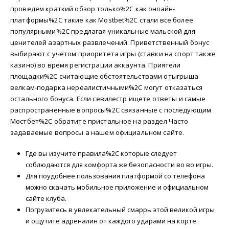
проведем краткий обзор только%2C как онлайн-
платформы%2C такие как Mostbet%2C стали все более
популярными%2C предлагая уникальные мальской для
ценителей азартных развлечений. Приветственный бонус
выбирают с учётом приоритета игры (ставки на спорт также
казино) во время регистрации аккаунта. Приятели
площадки%2C считающие обстоятельствами отыгрыша
велкам-подарка нереалистичными%2C могут отказаться
остального бонуса. Если севилестр ищете ответы и самые
распространенные вопросы%2C связанные с последующим
Мостбет%2C обратите пристальное на раздел Часто
задаваемые вопросы а нашем официальном сайте.
Где вы изучите правила%2C которые следует
соблюдаются для комфорта же безопасности во во игры.
Для поудобнее пользования платформой со телефона
можно скачать мобильное приложение и официальном
сайте клуба.
Погрузитесь в увлекательный смаррь этой великой игры
и ощутите адреналин от каждого ударами на корте.