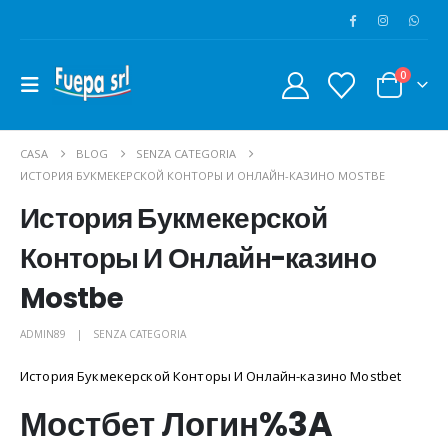
0
CASA
BLOG
SENZA CATEGORIA
ИСТОРИЯ БУКМЕКЕРСКОЙ КОНТОРЫ И ОНЛАЙН-КАЗИНО MOSTBE
История Букмекерской
Конторы И Онлайн-казино
Mostbe
ADMIN89
SENZA CATEGORIA
История Букмекерской Конторы И Онлайн-казино Mostbet
Мостбет Логин%3A