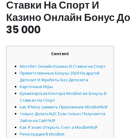
Ставки На Спорт И
Казино Онлайн Бонус До
35 000
Content
Мостбет Онлайн Казино И Ставки на Спорт
Приветственные Бонусы 2024 На другой
Депозит И Фрибеты Без Депозита
Карточные Игры
Букмекерская Контора Mostbet же Бонусы В
Ставках На Спорт
как Я Могу заиметь Приложение Mostbet%3F
только Делать%2C Если только Получается
Зайти на Сайт%3F
Как Я знаю Открыть Счет а Mostbet%3F
Регистрация В Mostbet