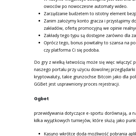
owoców po nowoczesne automaty wideo.
Zarządzanie budżetem to istotny element bezp
Zanim założymy konto gracza i przystąpimy d
zakładów, ofertę promocyjną we opinie realnyc
Zakłady tego typu są dostępne zarówno dla za
Oprócz tego, bonus powitalny to szansa na p
czy platforma Ci się podoba.
Do gry z wielką łatwością może się więc włączyć pr
naszego portalu przy użyciu dowolnej przeglądarki
kryptowaluty, takie grunzochse Bitcoin jako dla po
GGBet jest usprawniony proces rejestracji.
Ggbet
przewidywania dotyczące e-sportu dorównają, a na
kilka wyjątkowych turniejów, które służą jako punk
Kasyno wkrótce doda możliwość pobrania apli