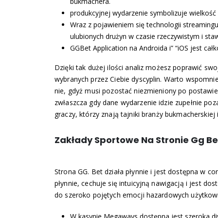
bukmachera.
produkcyjnej wydarzenie symbolizuje wielkość
Wraz z pojawieniem się technologii streaming
ulubionych drużyn w czasie rzeczywistym i s
GGBet Application na Androida i” “iOS jest c
Dzięki tak dużej ilości analiz możesz poprawić sw
wybranych przez Ciebie dyscyplin. Warto wspomnie
nie, gdyż musi pozostać niezmieniony po postawi
zwłaszcza gdy dane wydarzenie idzie zupełnie poz
graczy, którzy znają tajniki branży bukmacherskiej
Zakłady Sportowe Na Stronie Gg Be
Strona GG. Bet działa płynnie i jest dostępna w co
płynnie, cechuje się intuicyjną nawigacją i jest d
do szeroko pojętych emocji hazardowych użytkown
W kasynie Megaways dostępna jest szeroka di