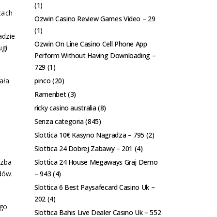
(1)
cach
Ozwin Casino Review Games Video – 29
(1)
adzie
Ozwin On Line Casino Cell Phone App
ugi
Perform Without Having Downloading –
729
(1)
ała
pinco
(20)
Ramenbet
(3)
ricky casino australia
(8)
Senza categoria
(845)
Slottica 10€ Kasyno Nagradza – 795
(2)
Slottica 24 Dobrej Zabawy – 201
(4)
czba
Slottica 24 House Megaways Graj Demo
dów.
– 943
(4)
Slottica 6 Best Paysafecard Casino Uk –
202
(4)
ego
Slottica Bahis Live Dealer Casino Uk – 552