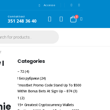
Accesso
Contattaci
0
351 248 36 40
T
Categories
 I
– 72
(4)
! Без рубрики
(24)
"mostbet Promo Code Stand Up To $500
Within Bonus Bets At Sign Up – 874
(3)
1
(2)
nie
15+ Greatest Cryptocurrency Wallets