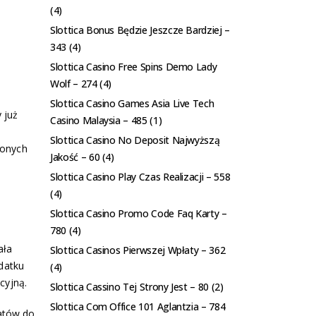
(4)
Slottica Bonus Będzie Jeszcze Bardziej –
343
(4)
Slottica Casino Free Spins Demo Lady
Wolf – 274
(4)
Slottica Casino Games Asia Live Tech
 już
Casino Malaysia – 485
(1)
,
Slottica Casino No Deposit Najwyższą
zonych
Jakość – 60
(4)
Slottica Casino Play Czas Realizacji – 558
(4)
Slottica Casino Promo Code Faq Karty –
780
(4)
ała
Slottica Casinos Pierwszej Wpłaty – 362
odatku
(4)
cyjną.
Slottica Cassino Tej Strony Jest – 80
(2)
Slottica Com Office 101 Aglantzia – 784
matów do