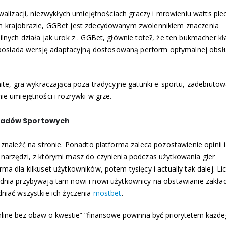
walizacji, niezwykłych umiejętnościach graczy i mrowieniu watts ple
m krajobrazie, GGBet jest zdecydowanym zwolennikiem znaczenia
nych działa jak urok z . GGBet, głównie tote?, że ten bukmacher kł
a posiada wersję adaptacyjną dostosowaną perform optymalnej obsł
ite, gra wykraczająca poza tradycyjne gatunki e-sportu, zadebiutow
e umiejętności i rozrywki w grze.
kładów Sportowych
znaleźć na stronie. Ponadto platforma zaleca pozostawienie opinii i
arzędzi, z którymi masz do czynienia podczas użytkowania gier
a dla kilkuset użytkowników, potem tysięcy i actually tak dalej. Li
dnia przybywają tam nowi i nowi użytkownicy na obstawianie zakła
niać wszystkie ich życzenia
mostbet
.
online bez obaw o kwestie” “finansowe powinna być priorytetem każd