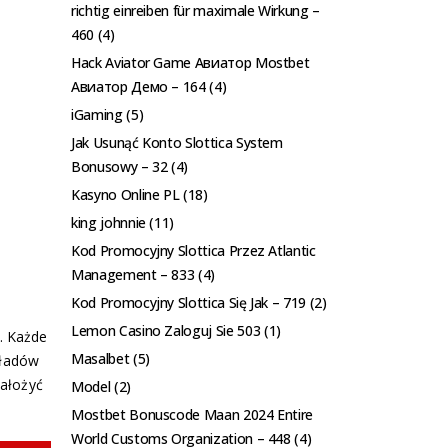
richtig einreiben für maximale Wirkung –
460
(4)
Hack Aviator Game Авиатор Mostbet
Авиатор Демо – 164
(4)
iGaming
(5)
Jak Usunąć Konto Slottica System
Bonusowy – 32
(4)
Kasyno Online PL
(18)
king johnnie
(11)
Kod Promocyjny Slottica Przez Atlantic
Management – 833
(4)
Kod Promocyjny Slottica Się Jak – 719
(2)
Lemon Casino Zaloguj Sie 503
(1)
e. Każde
Masalbet
(5)
kładów
założyć
Model
(2)
Mostbet Bonuscode Maan 2024 Entire
World Customs Organization – 448
(4)