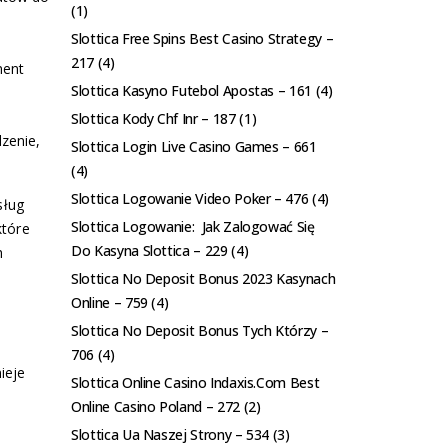
(1)
Slottica Free Spins Best Casino Strategy –
217
(4)
ment
Slottica Kasyno Futebol Apostas – 161
(4)
Slottica Kody Chf Inr – 187
(1)
zenie,
Slottica Login Live Casino Games – 661
(4)
Slottica Logowanie Video Poker – 476
(4)
sług
Slottica Logowanie: ️ Jak Zalogować Się
które
Do Kasyna Slottica – 229
(4)
h
Slottica No Deposit Bonus 2023 Kasynach
Online – 759
(4)
Slottica No Deposit Bonus Tych Którzy –
706
(4)
ieje
Slottica Online Casino Indaxis.Com Best
Online Casino Poland – 272
(2)
Slottica Ua Naszej Strony – 534
(3)