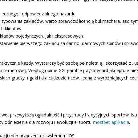
iecznego i odpowiedzialnego hazardu.
o typowania zakładów, warto sprawdzić licencję bukmachera, asorty
h klientów.
kładów pojedynczych, jak i ekspresowych.
ostawienie pierwszego zakładu za darmo, darmowych spinów i sprawd
aktycznie każdy. Wystarczy być osobą pełnoletnią i skorzystać z . u
 internetowej. Według opinie GG. gamble paysafecard akceptuje nie
lskich graczy, ngakl i dla cudzoziemców. Jedną z wyróżniających cec
wet przewyższą oglądalność i przychody tradycyjnych sportów. Istn
ty odniesienia dla rozwoju i ewolucji e-sportu
mostbet aplikacja
.
kacji mhh urządzenia z systemem iOS.