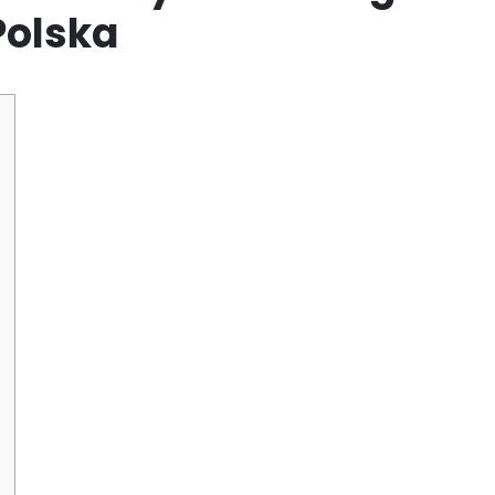
Polska