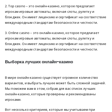
2. Top casino – это онлайн-казино, которое предлагает
игрокам игровые автоматы, включая слоты, рулетку и
блэкджек. Он имеет лицензию и сертификат на соответствие
международным стандартам безопасности и честности.
3. Online casino – это онлайн-казино, которое предлагает
игрокам игровые автоматы, включая слоты, рулетку и
блэкджек. Он имеет лицензию и сертификат на соответствие
международным стандартам безопасности и честности.
Выборка лучших онлайн-казино
В мире онлайн-казино существует огромное количество
вариантов, и выбрать лучшее может быть сложной задачей.
Мы поможем вам в этом, собрав для вас список лучших
онлайн-казино, которые проверены и рекомендованы
игроками.
Вот несколько критериев, которые мы учитываем при