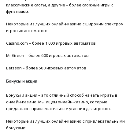
классические слоты, а другие – более сложные игры с
функциями.
Некоторые из лучших онлайн-казино с широким спектром
игровых автоматов:
Casino.com – более 1 000 игровых автоматов
Mr Green – более 600 игровых автоматов
Betsson – более 500 игровых автоматов
Бонусы и акции
Бонусы и акции – это отличный способ начать играть в
онлайн-казино. Мы ищем онлайн-казино, которые
предлагают привлекательные условия для игроков.
Некоторые из лучших онлайн-казино с привлекательными
бонусами: