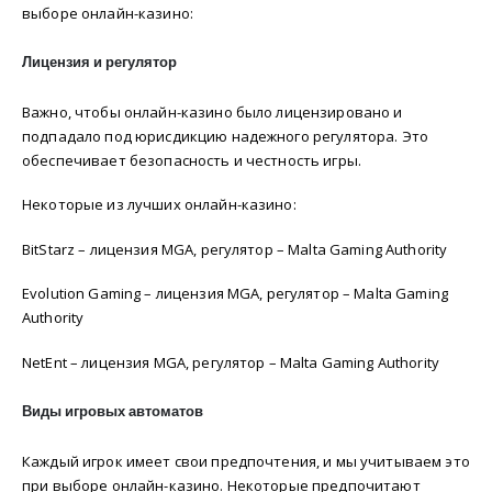
выборе онлайн-казино:
Лицензия и регулятор
Важно, чтобы онлайн-казино было лицензировано и
подпадало под юрисдикцию надежного регулятора. Это
обеспечивает безопасность и честность игры.
Некоторые из лучших онлайн-казино:
BitStarz – лицензия MGA, регулятор – Malta Gaming Authority
Evolution Gaming – лицензия MGA, регулятор – Malta Gaming
Authority
NetEnt – лицензия MGA, регулятор – Malta Gaming Authority
Виды игровых автоматов
Каждый игрок имеет свои предпочтения, и мы учитываем это
при выборе онлайн-казино. Некоторые предпочитают