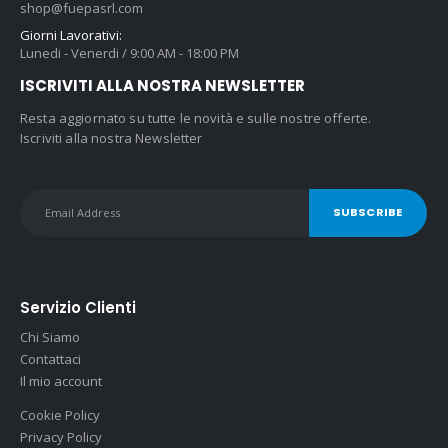
shop@fuepasrl.com
Giorni Lavorativi:
Lunedi - Venerdi / 9:00 AM - 18:00 PM
ISCRIVITI ALLA NOSTRA NEWSLETTER
Resta aggiornato su tutte le novità e sulle nostre offerte.
Iscriviti alla nostra Newsletter
Servizio Clienti
Chi Siamo
Contattaci
Il mio account
Cookie Policy
Privacy Policy