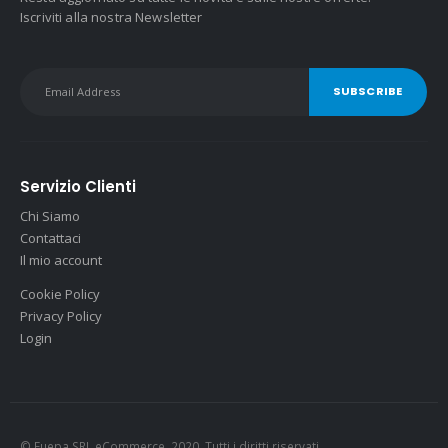
Iscriviti alla nostra Newsletter
Servizio Clienti
Chi Siamo
Contattaci
Il mio account
Cookie Policy
Privacy Policy
Login
© Fuepa SRL eCommerce. 2020. Tutti i diritti riservati