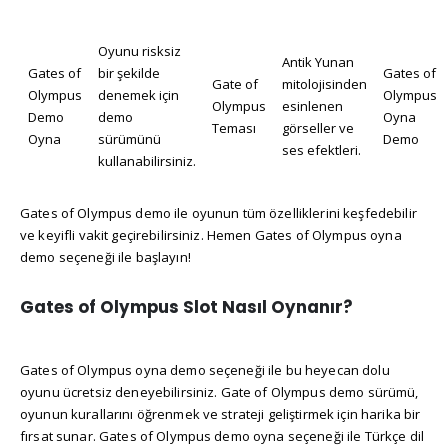
Oyunu risksiz
Antik Yunan
Gates of
bir şekilde
Gates of
Gate of
mitolojisinden
Olympus
denemek için
Olympus
Olympus
esinlenen
Demo
demo
Oyna
Teması
görseller ve
Oyna
sürümünü
Demo
ses efektleri.
kullanabilirsiniz.
Gates of Olympus demo ile oyunun tüm özelliklerini keşfedebilir
ve keyifli vakit geçirebilirsiniz. Hemen Gates of Olympus oyna
demo seçeneği ile başlayın!
Gates of Olympus Slot Nasıl Oynanır?
Gates of Olympus oyna demo seçeneği ile bu heyecan dolu
oyunu ücretsiz deneyebilirsiniz. Gate of Olympus demo sürümü,
oyunun kurallarını öğrenmek ve strateji geliştirmek için harika bir
fırsat sunar. Gates of Olympus demo oyna seçeneği ile Türkçe dil