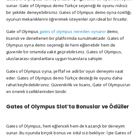
sunar. Gate of Olympus demo Türkçe seçeneği ile oyunu risksiz
bir şekilde deneyebilirsiniz. Gates of Olympus demo oyna özelliği,
oyunun mekaniklerini öğrenmek isteyenler için ideal bir fırsattır.
Gate of Olympus
gates of olympus nereden oynanır
demo,
lisanslı ve denetlenen bir platformda sunulmaktadır. Gates of
Olympus oyna demo seçeneği ile hem eğlenebilir hem de
güvenilir bir ortamda vakit geçirebilirsiniz. Gates of Olympus,
uluslararası standartlara uygun lisanslara sahiptir.
Gates of Olympus oyna, şeffaf ve adil bir oyun deneyimi vaat
eder. Gates of Olympus demo Türkçe desteği ile oyunu daha
rahat keşfedebilirsiniz. Güvenilirlik ve lisans, Gate of Olympus’un
en önemli özelliklerinden biridir.
Gates of Olympus Slot’ta Bonuslar ve Ödüller
Gates of Olympus, hem eğlenceli hem de kazançlı bir deneyim
sunar. Bu oyunda birçok bonus ve ödül sizi bekliyor. İşte Gates of