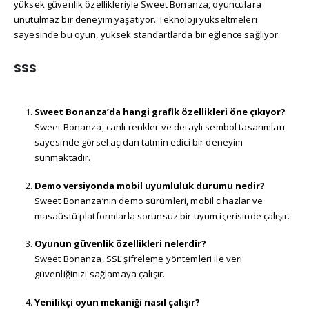
yüksek güvenlik özellikleriyle Sweet Bonanza, oyunculara
unutulmaz bir deneyim yaşatıyor. Teknoloji yükseltmeleri
sayesinde bu oyun, yüksek standartlarda bir eğlence sağlıyor.
SSS
Sweet Bonanza’da hangi grafik özellikleri öne çıkıyor?
Sweet Bonanza, canlı renkler ve detaylı sembol tasarımları
sayesinde görsel açıdan tatmin edici bir deneyim
sunmaktadır.
Demo versiyonda mobil uyumluluk durumu nedir?
Sweet Bonanza’nın demo sürümleri, mobil cihazlar ve
masaüstü platformlarla sorunsuz bir uyum içerisinde çalışır.
Oyunun güvenlik özellikleri nelerdir?
Sweet Bonanza, SSL şifreleme yöntemleri ile veri
güvenliğinizi sağlamaya çalışır.
Yenilikçi oyun mekaniği nasıl çalışır?