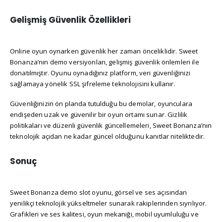
Gelişmiş Güvenlik Özellikleri
Online oyun oynarken güvenlik her zaman önceliklidir. Sweet
Bonanza’nın demo versiyonları, gelişmiş güvenlik önlemleri ile
donatılmıştır. Oyunu oynadığınız platform, veri güvenliğinizi
sağlamaya yönelik SSL şifreleme teknolojisini kullanır.
Güvenliğinizin ön planda tutulduğu bu demolar, oyunculara
endişeden uzak ve güvenilir bir oyun ortamı sunar. Gizlilik
politikaları ve düzenli güvenlik güncellemeleri, Sweet Bonanza’nın
teknolojik açıdan ne kadar güncel olduğunu kanıtlar niteliktedir.
Sonuç
Sweet Bonanza demo slot oyunu, görsel ve ses açısından
yenilikçi teknolojik yükseltmeler sunarak rakiplerinden sıyrılıyor.
Grafikleri ve ses kalitesi, oyun mekaniği, mobil uyumluluğu ve