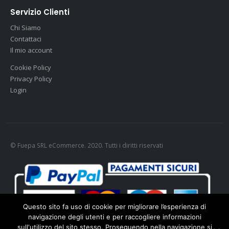
Servizio Clienti
Chi Siamo
Contattaci
Il mio account
Cookie Policy
Privacy Policy
Login
© Fuepa SRL eCommerce. 2020. Tutti i diritti riservati
Questo sito fa uso di cookie per migliorare l’esperienza di
navigazione degli utenti e per raccogliere informazioni
sull'utilizzo del sito stesso. Proseguendo nella navigazione si