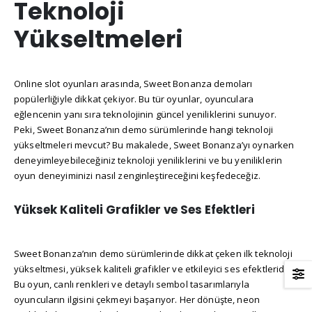
Teknoloji
Yükseltmeleri
Online slot oyunları arasında, Sweet Bonanza demoları
popülerliğiyle dikkat çekiyor. Bu tür oyunlar, oyunculara
eğlencenin yanı sıra teknolojinin güncel yeniliklerini sunuyor.
Peki, Sweet Bonanza’nın demo sürümlerinde hangi teknoloji
yükseltmeleri mevcut? Bu makalede, Sweet Bonanza’yı oynarken
deneyimleyebileceğiniz teknoloji yeniliklerini ve bu yeniliklerin
oyun deneyiminizi nasıl zenginleştireceğini keşfedeceğiz.
Yüksek Kaliteli Grafikler ve Ses Efektleri
Sweet Bonanza’nın demo sürümlerinde dikkat çeken ilk teknoloji
yükseltmesi, yüksek kaliteli grafikler ve etkileyici ses efektleridir.
Bu oyun, canlı renkleri ve detaylı sembol tasarımlarıyla
oyuncuların ilgisini çekmeyi başarıyor. Her dönüşte, neon