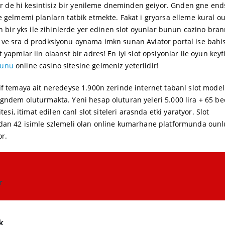
ktr de hi kesintisiz bir yenileme dneminden geiyor. Gnden gne end
e gelmemi planlarn tatbik etmekte. Fakat i gryorsa elleme kural 
an bir yks ile zihinlerde yer edinen slot oyunlar bunun cazino bra
 ve sra d prodksiyonu oynama imkn sunan Aviator portal ise bahi
yapmlar iin olaanst bir adres! En iyi slot opsiyonlar ile oyun keyf
yunu
online casino sitesine gelmeniz yeterlidir!
if temaya ait neredeyse 1.900n zerinde internet tabanl slot model
 gndem oluturmakta. Yeni hesap oluturan yeleri 5.000 lira + 65 b
esi, itimat edilen canl slot siteleri arasnda etki yaratyor. Slot
ndan 42 isimle szlemeli olan online kumarhane platformunda ounl
or.
r
k