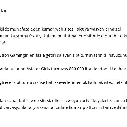
lar
r ekilde muhafaza eden kumar web sitesi, slot varyasyonlarna zel
 armaan kazanma frsat yakalamann ihtimaller dhilinde olduu bu etki
nz!
ution Gamingin en fazla getiri salayan slot turnuvasnn dl havuzun
snda bulunan Aviator Giris turnuvas 800.000 lira deerindeki dl havu
 gtrecei slot turnuvas ise bahisseverlerin en ok katlmak istedii etkinl
olan sanal bahis web sitesi, dllerle ve oyun arivi ile yeleri kazanc
slot varyasyonlar aryorsanz bu online kumar platformu tam zevkini