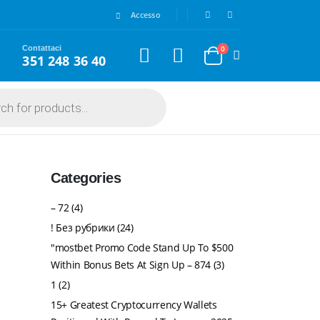
Accesso
Contattaci
0
351 248 36 40
Categories
– 72
(4)
! Без рубрики
(24)
"mostbet Promo Code Stand Up To $500
Within Bonus Bets At Sign Up – 874
(3)
1
(2)
15+ Greatest Cryptocurrency Wallets