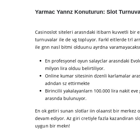
Yarmac Yannz Konuturun: Slot Turnuva
Casinoslot siteleri arasndaki itibarn kuvvetli bi
turnuvalar ile de vg topluyor. Farkl eitlerde trl
ile gnn nasl bitmi olduunu ayrdna varamayacaks
En profesyonel oyun salayclar arasndaki Evol
milyon lira olduu belirtiliyor.
Online kumar sitesinin dzenli karlamalar ara
adndan sz ettirmekte
Birincilii yakalayanlarn 100.000 lira nakit eve
arasnda bulunuyor.
En ok getiri sunan slotlar iin olaanst bir merkez 
devam ediyor. Az giri cretiyle fazla kazandiran 
uygun bir mekn!