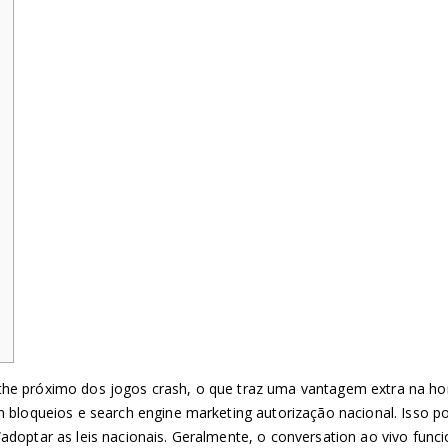
the próximo dos jogos crash, o que traz uma vantagem extra na ho
m bloqueios e search engine marketing autorização nacional. Isso p
adoptar as leis nacionais. Geralmente, o conversation ao vivo func