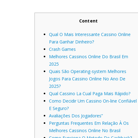
Content
Qual O Mais Interessante Cassino Online
Para Ganhar Dinheiro?
Crash Games
Melhores Cassinos Online Do Brasil Em
2025
Quais São Operating-system Melhores
Jogos Para Cassino Online No Ano De
2025?
Qual Cassino La Cual Paga Mais Rápido?
Como Decidir Um Cassino On-line Confiável
E Seguro?
Avaliações Dos Jogadores”
Perguntas Frequentes Em Relação À Os
Melhores Cassinos Online No Brasil
Como Funciona O Metodo De Cashback?