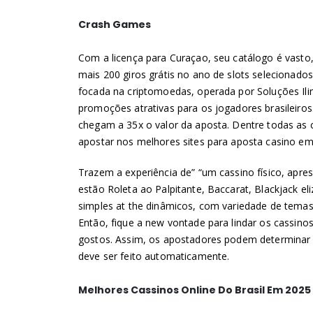
Crash Games
Com a licença para Curaçao, seu catálogo é vasto
mais 200 giros grátis no ano de slots selecionado
focada na criptomoedas, operada por Soluções Ili
promoções atrativas para os jogadores brasileiros
chegam a 35x o valor da aposta. Dentre todas as 
apostar nos melhores sites para aposta casino em
Trazem a experiência de” “um cassino físico, apr
estão Roleta ao Palpitante, Baccarat, Blackjack e
simples at the dinâmicos, com variedade de temas
Então, fique a new vontade para lindar os cassino
gostos. Assim, os apostadores podem determinar 
deve ser feito automaticamente.
Melhores Cassinos Online Do Brasil Em 2025