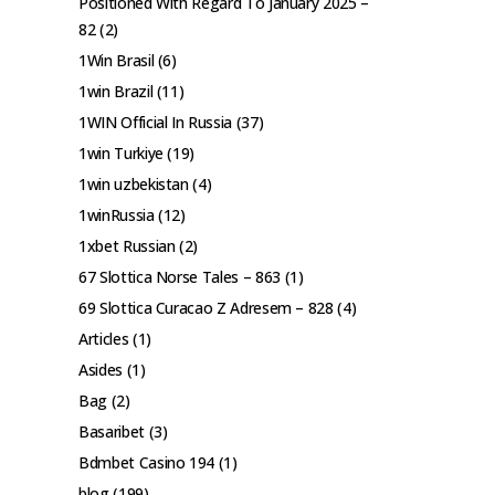
Positioned With Regard To January 2025 –
82
(2)
1Win Brasil
(6)
1win Brazil
(11)
1WIN Official In Russia
(37)
1win Turkiye
(19)
1win uzbekistan
(4)
1winRussia
(12)
1xbet Russian
(2)
67 Slottica Norse Tales – 863
(1)
69 Slottica Curacao Z Adresem – 828
(4)
Articles
(1)
Asides
(1)
Bag
(2)
Basaribet
(3)
Bdmbet Casino 194
(1)
blog
(199)