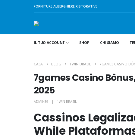
FORNITURE ALBERGHIERE RISTORATIVE
IL TUO ACCOUNT
SHOP
CHI SIAMO
TE
CASA
BLOG
1WIN BRASIL
7GAMES CASINO BÔN
7games Casino Bônus,
2025
ADMIN89
1WIN BRASIL
Cassinos Legaliza
While Plataforma