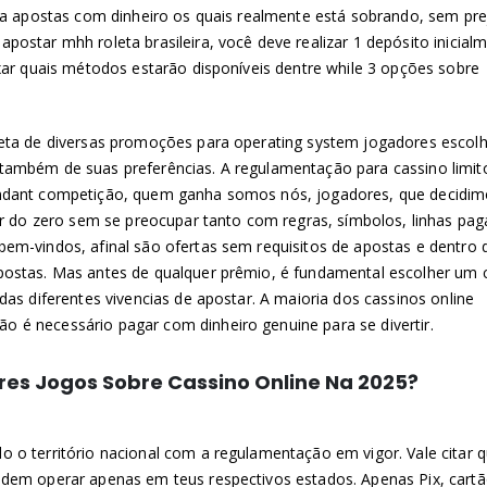
va apostas com dinheiro os quais realmente está sobrando, sem pre
ostar mhh roleta brasileira, você deve realizar 1 depósito inicialm
xar quais métodos estarão disponíveis dentre while 3 opções sobre
leta de diversas promoções para operating system jogadores escol
também de suas preferências. A regulamentação para cassino limit
endant competição, quem ganha somos nós, jogadores, que decidi
ar do zero sem se preocupar tanto com regras, símbolos, linhas pag
em-vindos, afinal são ofertas sem requisitos de apostas e dentro 
postas. Mas antes de qualquer prêmio, é fundamental escolher um 
as diferentes vivencias de apostar. A maioria dos cassinos online
é necessário pagar com dinheiro genuine para se divertir.
es Jogos Sobre Cassino Online Na 2025?
 o território nacional com a regulamentação em vigor. Vale citar 
odem operar apenas em teus respectivos estados. Apenas Pix, cart