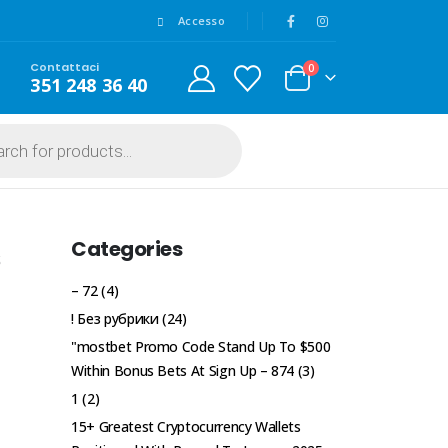
Accesso
Contattaci
0
351 248 36 40
Categories
s
– 72
(4)
! Без рубрики
(24)
"mostbet Promo Code Stand Up To $500
Within Bonus Bets At Sign Up – 874
(3)
1
(2)
15+ Greatest Cryptocurrency Wallets