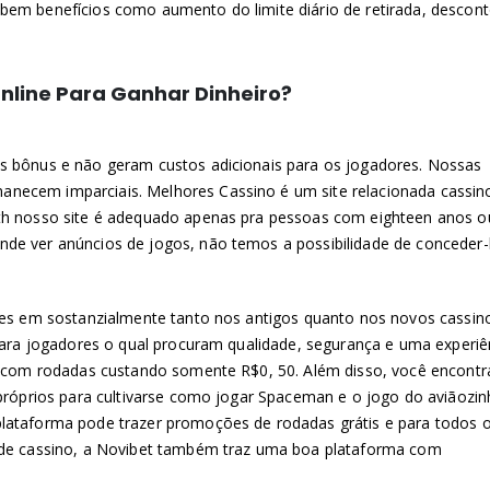
bem benefícios como aumento do limite diário de retirada, descon
.
Online Para Ganhar Dinheiro?
s bônus e não geram custos adicionais para os jogadores. Nossas
necem imparciais. Melhores Cassino é um site relacionada cassin
eth nosso site é adequado apenas pra pessoas com eighteen anos o
de ver anúncios de jogos, não temos a possibilidade de conceder-
ntes em sostanzialmente tanto nos antigos quanto nos novos cassin
 para jogadores o qual procuram qualidade, segurança e uma experiê
l, com rodadas custando somente R$0, 50. Além disso, você encontr
 próprios para cultivarse como jogar Spaceman e o jogo do aviãozin
plataforma pode trazer promoções de rodadas grátis e para todos 
p de cassino, a Novibet também traz uma boa plataforma com
.