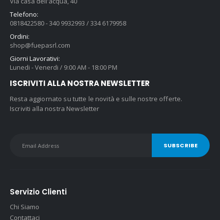
Via casa dell'acqua, 40
Telefono:
0818422580 - 340 9932993 / 334 6179958
Ordini:
shop@fuepasrl.com
Giorni Lavorativi:
Lunedi - Venerdi / 9:00 AM - 18:00 PM
ISCRIVITI ALLA NOSTRA NEWSLETTER
Resta aggiornato su tutte le novità e sulle nostre offerte.
Iscriviti alla nostra Newsletter
Servizio Clienti
Chi Siamo
Contattaci