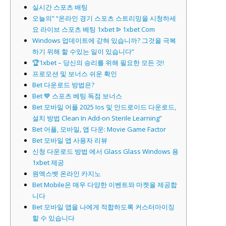
실시간 스포츠 배팅
오늘의” “온라인 경기 스포츠 스트리밍을 시청하세
요 라이브 스포츠 베팅 1xbet ᐉ 1xbet Com
Windows 업데이트에 갇혀 있습니까? 그것을 극복
하기 위해 할 수있는 일이 있습니다”
🏆1xbet – 당신의 승리를 위해 필요한 모든 것!
프로모션 및 보너스 쉬운 확인
Bet 다운로드 방법은?
Bet 💙 스포츠 베팅 독점 보너스
Bet 모바일 어플 2025 Ios 및 안드로이드 다운로드,
설치 방법 Clean In Add-on Sterile Learning”
Bet 어플, 모바일, 앱 다운: Movie Game Factor
Bet 모바일 앱 사용자 리뷰
신청 다운로드 방법 에서 Glass Glass Windows 용
1xbet 제공
원엑스벳 온라인 카지노
Bet Mobile은 매우 다양한 이벤트와 마켓을 제공합
니다
Bet 모바일 앱을 나에게 적합하도록 커스터마이징
할 수 있습니다