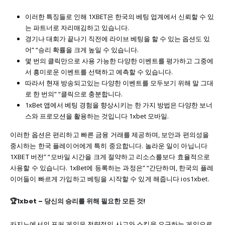
이러한 특징들로 인해 1XBET은 한국의 베팅 업계에서 신뢰할 수 있
는 파트너로 자리매김하고 있습니다.
경기나 대회가 끝나기 직전에 라이브 베팅을 할 수 있는 옵션도 있
어” “승리 확률을 크게 높일 수 있습니다.
몇 번의 클릭만으로 사용 가능한 다양한 이벤트를 평가하고 그중에
서 흥미로운 이벤트를 선택하고 예측할 수 있습니다.
따라서 현재 방송되고있는 다양한 이벤트를 모두보기 위해 말 그대
로 한 번의” “클릭으로 충분합니다.
1xBet 앱에서 베팅 경험을 향상시키는 한 가지 방법은 다양한 보너
스와 프로모션을 활용하는 것입니다 1xbet 모바일.
이러한 옵션은 편리하고 빠른 금융 거래를 제공하며, 보안과 편의성을
중시하는 한국 플레이어에게 특히 중요합니다. 놀라운 일이 아닙니다
1XBET 버전” “모바일 시간을 크게 절약하고 리소스를보다 효율적으로
사용할 수 있습니다. 1xBet에 등록하는 과정은” “간단하며, 한국의 플레
이어들이 빠르게 가입하고 베팅을 시작할 수 있게 해줍니다 ios1xbet.
🏆1xbet – 당신의 승리를 위해 필요한 모든 것!
카지노에서의 포커 게임은 전략적인 사고와 스킬을 요구하는 게임으로,