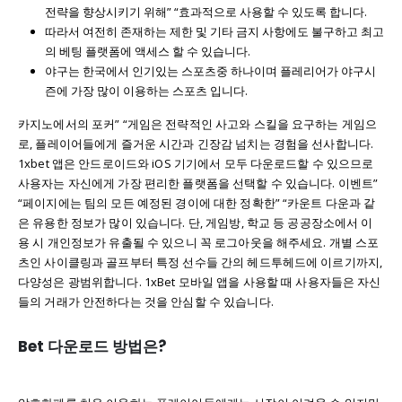
전략을 향상시키기 위해” “효과적으로 사용할 수 있도록 합니다.
따라서 여전히 존재하는 제한 및 기타 금지 사항에도 불구하고 최고
의 베팅 플랫폼에 액세스 할 수 있습니다.
야구는 한국에서 인기있는 스포츠중 하나이며 플레리어가 야구시
즌에 가장 많이 이용하는 스포츠 입니다.
카지노에서의 포커” “게임은 전략적인 사고와 스킬을 요구하는 게임으
로, 플레이어들에게 즐거운 시간과 긴장감 넘치는 경험을 선사합니다.
1xbet 앱은 안드로이드와 iOS 기기에서 모두 다운로드할 수 있으므로
사용자는 자신에게 가장 편리한 플랫폼을 선택할 수 있습니다. 이벤트”
“페이지에는 팀의 모든 예정된 경이에 대한 정확한” “카운트 다운과 같
은 유용한 정보가 많이 있습니다. 단, 게임방, 학교 등 공공장소에서 이
용 시 개인정보가 유출될 수 있으니 꼭 로그아웃을 해주세요. 개별 스포
츠인 사이클링과 골프부터 특정 선수들 간의 헤드투헤드에 이르기까지,
다양성은 광범위합니다. 1xBet 모바일 앱을 사용할 때 사용자들은 자신
들의 거래가 안전하다는 것을 안심할 수 있습니다.
Bet 다운로드 방법은?