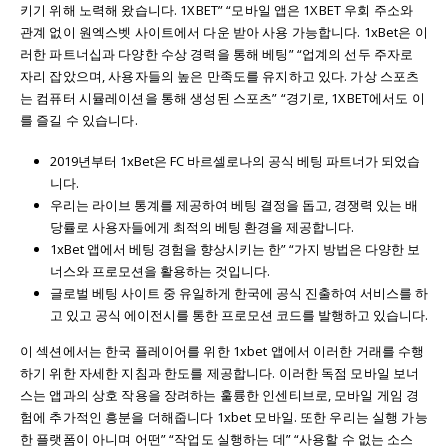
키기 위해 노력해 왔습니다. 1XBET” “모바일 앱은 1XBET 우회 주소와
관계 없이 원엑스벳 사이트에서 다운 받아 사용 가능합니다. 1xBet은 이
러한 파트너십과 다양한 수상 경력을 통해 베팅” “업계의 선두 주자로
자리 잡았으며, 사용자들의 높은 만족도를 유지하고 있다. 가상 스포츠
는 컴퓨터 시뮬레이션을 통해 생성된 스포츠” “경기로, 1XBET에서도 이
를 즐길 수 있습니다.
2019년부터 1xBet은 FC 바르셀로나의 공식 베팅 파트너가 되었습
니다.
우리는 라이브 통계를 제공하여 베팅 결정을 돕고, 경쟁력 있는 배
당률로 사용자들에게 최적의 베팅 환경을 제공합니다.
1xBet 앱에서 베팅 경험을 향상시키는 한” “가지 방법은 다양한 보
너스와 프로모션을 활용하는 것입니다.
글로벌 베팅 사이트 중 유일하게 한국에 공식 진출하여 서비스를 하
고 있고 공식 에이전시를 통한 프로모션 코드를 발행하고 있습니다.
이 섹션에서는 한국 플레이어를 위한 1xbet 앱에서 이러한 거래를 수행
하기 위한 자세한 지침과 한도를 제공합니다. 이러한 독점 모바일 보너
스는 앱과의 상호 작용을 장려하는 훌륭한 인센티브로, 모바일 게임 경
험에 추가적인 흥분을 더해줍니다 1xbet 모바일. 또한 우리는 실행 가능
한 플랫폼이 아니며 어떤” “작업도 실행하는 데” “사용할 수 없는 소스