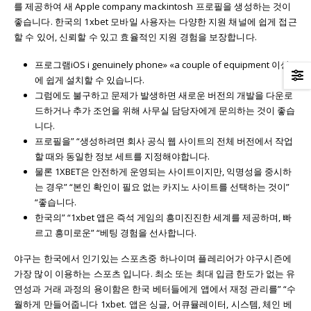
를 제공하여 새 Apple company mackintosh 프로필을 생성하는 것이
좋습니다. 한국의 1xbet 모바일 사용자는 다양한 지원 채널에 쉽게 접근
할 수 있어, 신뢰할 수 있고 효율적인 지원 경험을 보장합니다.
프로그램iOS i genuinely phone» «a couple of equipment 이상
에 쉽게 설치할 수 있습니다.
그럼에도 불구하고 문제가 발생하면 새로운 버전의 개발을 다운로
드하거나 추가 조언을 위해 사무실 담당자에게 문의하는 것이 좋습
니다.
프로필을” “생성하려면 회사 공식 웹 사이트의 전체 버전에서 작업
할 때와 동일한 정보 세트를 지정해야합니다.
물론 1XBET은 안전하게 운영되는 사이트이지만, 익명성을 중시하
는 경우” “본인 확인이 필요 없는 카지노 사이트를 선택하는 것이”
“좋습니다.
한국의” “1xbet 앱은 즉석 게임의 흥미진진한 세계를 제공하며, 빠
르고 흥미로운” “베팅 경험을 선사합니다.
야구는 한국에서 인기있는 스포츠중 하나이며 플레리어가 야구시즌에
가장 많이 이용하는 스포츠 입니다. 최소 또는 최대 입금 한도가 없는 유
연성과 거래 과정의 용이함은 한국 베터들에게 앱에서 재정 관리를” “수
월하게 만들어줍니다 1xbet. 앱은 싱글, 어큐뮬레이터, 시스템, 체인 베