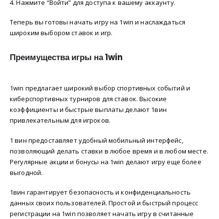
4. Нажмите “Войти” для доступа к вашему аккаунту.
Теперь вы готовы начать игру на 1win и наслаждаться
широким выбором ставок и игр.
Преимущества игры на 1win
1win предлагает широкий выбор спортивных событий и
киберспортивных турниров для ставок. Высокие
коэффициенты и быстрые выплаты делают 1вин
привлекательным для игроков.
1 вин предоставляет удобный мобильный интерфейс,
позволяющий делать ставки в любое время и в любом месте.
Регулярные акции и бонусы на 1win делают игру еще более
выгодной.
1вин гарантирует безопасность и конфиденциальность
данных своих пользователей. Простой и быстрый процесс
регистрации на 1win позволяет начать игру в считанные