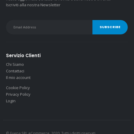
Iscriviti alla nostra Newsletter
Servizio Clienti
Chi Siamo
Contattaci
Il mio account
Cookie Policy
Privacy Policy
Login
© Fuepa SRL eCommerce. 2020. Tutti i diritti riservati