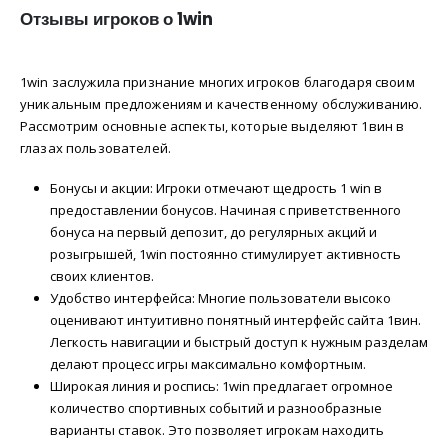
Отзывы игроков о 1win
1win заслужила признание многих игроков благодаря своим
уникальным предложениям и качественному обслуживанию.
Рассмотрим основные аспекты, которые выделяют 1вин в
глазах пользователей.
Бонусы и акции: Игроки отмечают щедрость 1 win в
предоставлении бонусов. Начиная с приветственного
бонуса на первый депозит, до регулярных акций и
розыгрышей, 1win постоянно стимулирует активность
своих клиентов.
Удобство интерфейса: Многие пользователи высоко
оценивают интуитивно понятный интерфейс сайта 1вин.
Легкость навигации и быстрый доступ к нужным разделам
делают процесс игры максимально комфортным.
Широкая линия и роспись: 1win предлагает огромное
количество спортивных событий и разнообразные
варианты ставок. Это позволяет игрокам находить