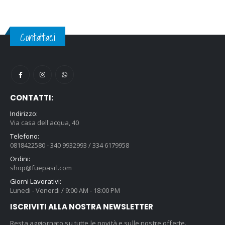
Contattaci
CONTATTI:
Indirizzo:
Via casa dell'acqua, 40
Telefono:
0818422580 - 340 9932993 / 334 6179958
Ordini:
shop@fuepasrl.com
Giorni Lavorativi:
Lunedi - Venerdi / 9:00 AM - 18:00 PM
ISCRIVITI ALLA NOSTRA NEWSLETTER
Resta aggiornato su tutte le novità e sulle nostre offerte.