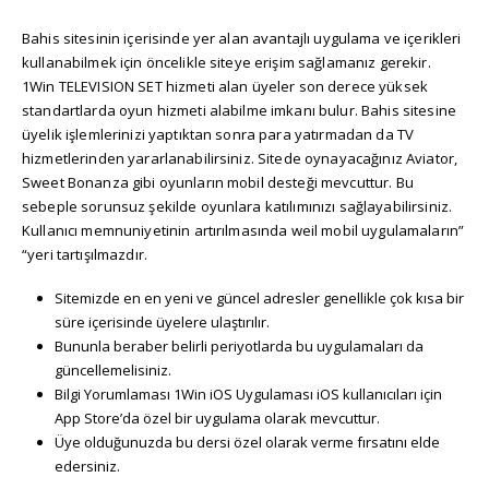
Bahis sitesinin içerisinde yer alan avantajlı uygulama ve içerikleri
kullanabilmek için öncelikle siteye erişim sağlamanız gerekir.
1Win TELEVISION SET hizmeti alan üyeler son derece yüksek
standartlarda oyun hizmeti alabilme imkanı bulur. Bahis sitesine
üyelik işlemlerinizi yaptıktan sonra para yatırmadan da TV
hizmetlerinden yararlanabilirsiniz. Sitede oynayacağınız Aviator,
Sweet Bonanza gibi oyunların mobil desteği mevcuttur. Bu
sebeple sorunsuz şekilde oyunlara katılımınızı sağlayabilirsiniz.
Kullanıcı memnuniyetinin artırılmasında weil mobil uygulamaların”
“yeri tartışılmazdır.
Sitemizde en en yeni ve güncel adresler genellikle çok kısa bir
süre içerisinde üyelere ulaştırılır.
Bununla beraber belirli periyotlarda bu uygulamaları da
güncellemelisiniz.
Bilgi Yorumlaması 1Win iOS Uygulaması iOS kullanıcıları için
App Store’da özel bir uygulama olarak mevcuttur.
Üye olduğunuzda bu dersi özel olarak verme fırsatını elde
edersiniz.