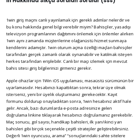
In Hakkında Sıkça Sorulan Sorular (sss)
1win giriş maçını canlı yayınlamak için gerekli adımlar nelerdir ve
bu konu hakkında genel bilgi verebilir miyim? Bahisçiler, yasadışı
televizyon programlarının dağıtımını önlemek için önlemler alırken
1win aynı zamanda müşterilerine olağanüstü hizmet sunmaya
kendilerini adamıştır. 1win oturum açma özelliği maçları bahisçiler
tarafından gerçek zamanlı olarak oynanabilir ve katılmak isteyen
herkes tarafından erişilebilir. Canlı bir maçı izlemek için mevcut
bahis sitesi giriş bilgilerinizi girmeniz gerekir.
Apple cihazlar için 1Win iOS uygulaması, masaüstü sürümünün bir
uyarlamasıdır. Hesabınızı kapattıktan sonra, tekrar üye olmak
isterseniz, yeni bir üyelik oluşturmanız gerekecektir. Kayıt
formunu doldurup onayladıktan sonra, 1win hesabınız aktif hale
gelir. Ancak, bazı durumlarda e-posta adresinize gelen
doğrulama linkine tıklayarak hesabınızı doğrulamanız gerekebilir.
Maç sonucu, gol sayısı, handikap bahisleri, ilk yarı/ikinci yarı
bahisleri gibi birçok seçenekle çeşitli stratejiler geliştirebilirsiniz.
Değerli 1win oyuncusu, arama” “sonuçlarındaki sahte sitelere