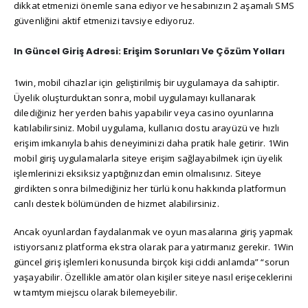
dikkat etmenizi önemle sana ediyor ve hesabınızın 2 aşamalı SMS
güvenliğini aktif etmenizi tavsiye ediyoruz.
In Güncel Giriş Adresi: Erişim Sorunları Ve Çözüm Yolları
1win, mobil cihazlar için geliştirilmiş bir uygulamaya da sahiptir.
Üyelik oluşturduktan sonra, mobil uygulamayı kullanarak
dilediğiniz her yerden bahis yapabilir veya casino oyunlarına
katılabilirsiniz. Mobil uygulama, kullanıcı dostu arayüzü ve hızlı
erişim imkanıyla bahis deneyiminizi daha pratik hale getirir. 1Win
mobil giriş uygulamalarla siteye erişim sağlayabilmek için üyelik
işlemlerinizi eksiksiz yaptığınızdan emin olmalısınız. Siteye
girdikten sonra bilmediğiniz her türlü konu hakkında platformun
canlı destek bölümünden de hizmet alabilirsiniz.
Ancak oyunlardan faydalanmak ve oyun masalarına giriş yapmak
istiyorsanız platforma ekstra olarak para yatırmanız gerekir. 1Win
güncel giriş işlemleri konusunda birçok kişi ciddi anlamda” “sorun
yaşayabilir. Özellikle amatör olan kişiler siteye nasıl erişeceklerini
w tamtym miejscu olarak bilemeyebilir.