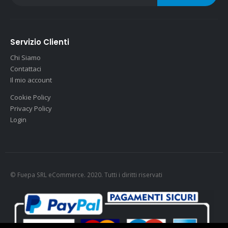
Servizio Clienti
Chi Siamo
Contattaci
Il mio account
Cookie Policy
Privacy Policy
Login
© Fuepa SRL eCommerce. 2020. Tutti i diritti riservati