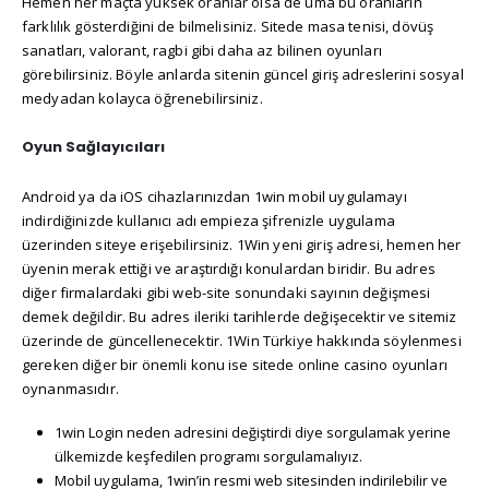
Hemen her maçta yüksek oranlar olsa de uma bu oranların
farklılık gösterdiğini de bilmelisiniz. Sitede masa tenisi, dövüş
sanatları, valorant, ragbi gibi daha az bilinen oyunları
görebilirsiniz. Böyle anlarda sitenin güncel giriş adreslerini sosyal
medyadan kolayca öğrenebilirsiniz.
Oyun Sağlayıcıları
Android ya da iOS cihazlarınızdan 1win mobil uygulamayı
indirdiğinizde kullanıcı adı empieza şifrenizle uygulama
üzerinden siteye erişebilirsiniz. 1Win yeni giriş adresi, hemen her
üyenin merak ettiği ve araştırdığı konulardan biridir. Bu adres
diğer firmalardaki gibi web-site sonundaki sayının değişmesi
demek değildir. Bu adres ileriki tarihlerde değişecektir ve sitemiz
üzerinde de güncellenecektir. 1Win Türkiye hakkında söylenmesi
gereken diğer bir önemli konu ise sitede online casino oyunları
oynanmasıdır.
1win Login neden adresini değiştirdi diye sorgulamak yerine
ülkemizde keşfedilen programı sorgulamalıyız.
Mobil uygulama, 1win’in resmi web sitesinden indirilebilir ve