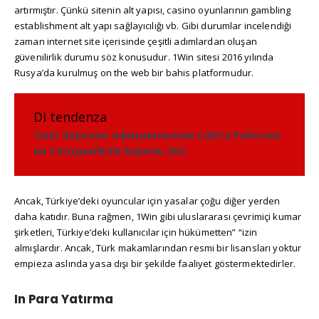
artırmıştır. Çünkü sitenin alt yapısı, casino oyunlarının gambling
establishment alt yapı sağlayıcılığı vb. Gibi durumlar incelendiği
zaman internet site içerisinde çeşitli adımlardan oluşan
güvenilirlik durumu söz konusudur. 1Win sitesi 2016 yılında
Rusya’da kurulmuş on the web bir bahis platformudur.
Di tendenza
1win Зеркало официальным Сайта Рабочее
на Сегодня%3A Апрель 202
Ancak, Türkiye’deki oyuncular için yasalar çoğu diğer yerden
daha katıdır. Buna rağmen, 1Win gibi uluslararası çevrimiçi kumar
şirketleri, Türkiye’deki kullanıcılar için hükümetten” “izin
almışlardır. Ancak, Türk makamlarından resmi bir lisansları yoktur
empieza aslında yasa dışı bir şekilde faaliyet göstermektedirler.
In Para Yatırma