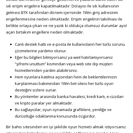
sık erişim engeline kapatılmaktadır. Dolayısı ile sık kullanıcının
gelmesi BTK tarafından dönem içerisinde 1Win giriş adresinin
engellenmesine neden olmaktadır. Erişim engelinin takılması ile
birlikte ortaya çıkan ve ne yazık ki oldukça olumsuz durumlar ayol
açan birtakım engellere neden olmaktadır.
Canlı destek hattı ve e-posta ile kullanıcıların her türlü sorunu
çözmelerine yardımcı olunur.
Eğer bu bilgileri bilmiyorsanız ya weil hatırlamıyorsanız
“şifremi unuttum” kısmından veya web site dışı müşteri
hizmetlerinden yardım alabilirsiniz.
Hem oyunlara katılma açısından hem de beklentilerinizin
karşılanması bakımından 1Win bet sitesi her türlü oyun
desteğini sizlere sunar.
Bu yöntemler arasında banka havalesi, kredi kartı, e-cüzdan
ve kripto paralar yer almaktadır.
Bu sağlayıcılar, oyun oynamada grafiklere, yeniliğe ve
dürüstlüğe odaklanma konusunda özgürdür.
Bir bahis sitesinden en iyi şekilde oyun hizmeti almak istiyorsanız