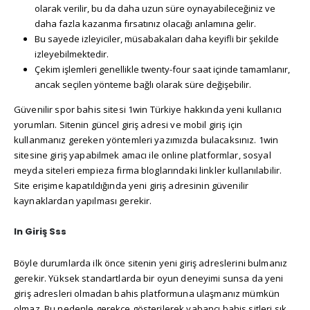
olarak verilir, bu da daha uzun süre oynayabileceğiniz ve
daha fazla kazanma fırsatınız olacağı anlamına gelir.
Bu sayede izleyiciler, müsabakaları daha keyifli bir şekilde
izleyebilmektedir.
Çekim işlemleri genellikle twenty-four saat içinde tamamlanır,
ancak seçilen yönteme bağlı olarak süre değişebilir.
Güvenilir spor bahis sitesi 1win Türkiye hakkında yeni kullanıcı
yorumları. Sitenin güncel giriş adresi ve mobil giriş için
kullanmanız gereken yöntemleri yazımızda bulacaksınız. 1win
sitesine giriş yapabilmek amacı ile online platformlar, sosyal
meyda siteleri empieza firma bloglarındaki linkler kullanılabilir.
Site erişime kapatıldığında yeni giriş adresinin güvenilir
kaynaklardan yapılması gerekir.
In Giriş Sss
Böyle durumlarda ilk önce sitenin yeni giriş adreslerini bulmanız
gerekir. Yüksek standartlarda bir oyun deneyimi sunsa da yeni
giriş adresleri olmadan bahis platformuna ulaşmanız mümkün
olmaz. Bu nedenle gerekçe gösterilerek yabancı bahis sitleri sık