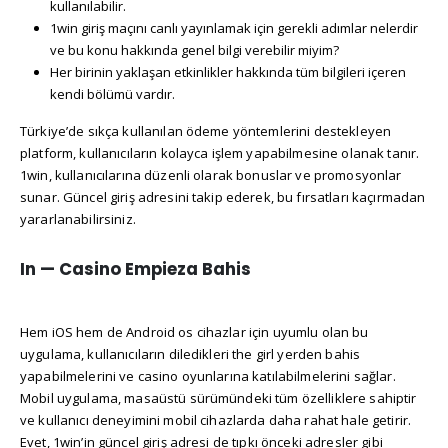
kullanılabilir.
1win giriş maçını canlı yayınlamak için gerekli adımlar nelerdir
ve bu konu hakkında genel bilgi verebilir miyim?
Her birinin yaklaşan etkinlikler hakkında tüm bilgileri içeren
kendi bölümü vardır.
Türkiye’de sıkça kullanılan ödeme yöntemlerini destekleyen
platform, kullanıcıların kolayca işlem yapabilmesine olanak tanır.
1win, kullanıcılarına düzenli olarak bonuslar ve promosyonlar
sunar. Güncel giriş adresini takip ederek, bu fırsatları kaçırmadan
yararlanabilirsiniz.
In — Casino Empieza Bahis
Hem iOS hem de Android os cihazlar için uyumlu olan bu
uygulama, kullanıcıların diledikleri the girl yerden bahis
yapabilmelerini ve casino oyunlarına katılabilmelerini sağlar.
Mobil uygulama, masaüstü sürümündeki tüm özelliklere sahiptir
ve kullanıcı deneyimini mobil cihazlarda daha rahat hale getirir.
Evet, 1win’in güncel giriş adresi de tıpkı önceki adresler gibi