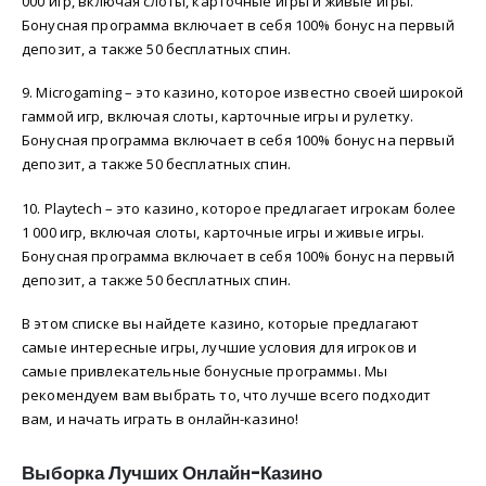
000 игр, включая слоты, карточные игры и живые игры.
Бонусная программа включает в себя 100% бонус на первый
депозит, а также 50 бесплатных спин.
9. Microgaming – это казино, которое известно своей широкой
гаммой игр, включая слоты, карточные игры и рулетку.
Бонусная программа включает в себя 100% бонус на первый
депозит, а также 50 бесплатных спин.
10. Playtech – это казино, которое предлагает игрокам более
1 000 игр, включая слоты, карточные игры и живые игры.
Бонусная программа включает в себя 100% бонус на первый
депозит, а также 50 бесплатных спин.
В этом списке вы найдете казино, которые предлагают
самые интересные игры, лучшие условия для игроков и
самые привлекательные бонусные программы. Мы
рекомендуем вам выбрать то, что лучше всего подходит
вам, и начать играть в онлайн-казино!
Выборка Лучших Онлайн-Казино