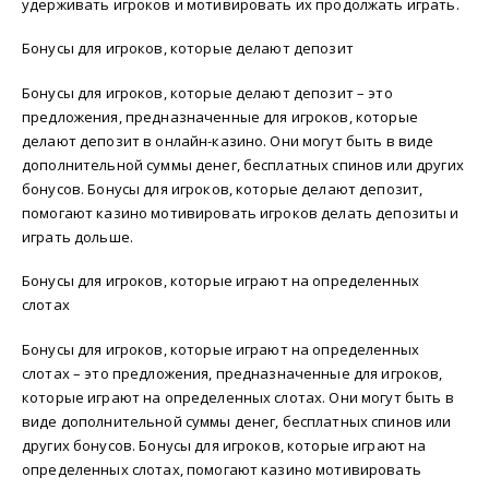
удерживать игроков и мотивировать их продолжать играть.
Бонусы для игроков, которые делают депозит
Бонусы для игроков, которые делают депозит – это
предложения, предназначенные для игроков, которые
делают депозит в онлайн-казино. Они могут быть в виде
дополнительной суммы денег, бесплатных спинов или других
бонусов. Бонусы для игроков, которые делают депозит,
помогают казино мотивировать игроков делать депозиты и
играть дольше.
Бонусы для игроков, которые играют на определенных
слотах
Бонусы для игроков, которые играют на определенных
слотах – это предложения, предназначенные для игроков,
которые играют на определенных слотах. Они могут быть в
виде дополнительной суммы денег, бесплатных спинов или
других бонусов. Бонусы для игроков, которые играют на
определенных слотах, помогают казино мотивировать