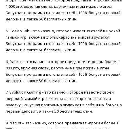
4. Spin Rider – это казино, которое предлагает игрокам более
1 000 игр, включая слоты, карточные игры и живые игры.
Бонусная программа включает в себя 100% бонус на первый
депозит, а также 50 бесплатных спин.
5. Casino Lab – это казино, которое известно своей широкой
гаммой игр, включая слоты, карточные игры и рулетку.
Бонусная программа включает в себя 100% бонус на первый
депозит, а также 50 бесплатных спин.
6. Rabcat – это казино, которое предлагает игрокам более 1
000 игр, включая слоты, карточные игры и живые игры.
Бонусная программа включает в себя 100% бонус на первый
депозит, а также 50 бесплатных спин.
7. Evolution Gaming – это казино, которое известно своей
широкой гаммой игр, включая слоты, карточные игры и
рулетку. Бонусная программа включает в себя 100% бонус на
первый депозит, а также 50 бесплатных спин.
8. NetEnt – это казино, которое предлагает игрокам более 1