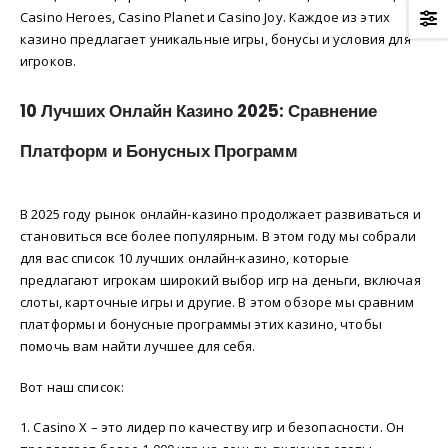
Casino Heroes, Casino Planet и Casino Joy. Каждое из этих
казино предлагает уникальные игры, бонусы и условия для
игроков.
10 Лучших Онлайн Казино 2025: Сравнение
Платформ и Бонусных Программ
В 2025 году рынок онлайн-казино продолжает развиваться и
становиться все более популярным. В этом году мы собрали
для вас список 10 лучших онлайн-казино, которые
предлагают игрокам широкий выбор игр на деньги, включая
слоты, карточные игры и другие. В этом обзоре мы сравним
платформы и бонусные программы этих казино, чтобы
помочь вам найти лучшее для себя.
Вот наш список:
1. Casino X – это лидер по качеству игр и безопасности. Он