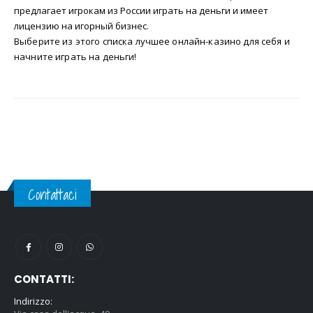
предлагает игрокам из России играть на деньги и имеет
лицензию на игорный бизнес.
Выберите из этого списка лучшее онлайн-казино для себя и
начните играть на деньги!
Contattaci
CONTATTI:
Indirizzo: