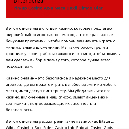
Di tendenza
Pin-up Casino Az-a Necə Daxil Olmaq Olar
В этом списке мы включили казино, которые предлагают
широкий выбор игровых автоматов, а также различные
бонусные программы, чтобы помочь вам начать играть с
минимальными вложениями. Мы также рассмотрели и
сравнили условия работы каждого из казино, чтобы помочь
вам сделать выбор в пользу того, которое лучше всего
подходит вам.
Казино онлайн – это безопасное и надежное место для
игроков, где вы можете играть в любое время и из любого
места, имея доступ к интернету. Мы убедились, что все
казино, включенные в наш список, имеют лицензию и
сертификат, подтверждающие их законность и
безопасность.
В этом списке мы рассмотрели такие казино, как BitStarz,
Wildz, Casimba, Spin Rider, Casino Lab, Rabcat, Casino Gods,