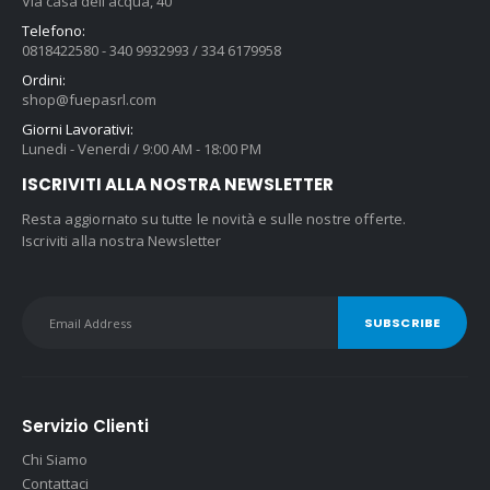
Via casa dell'acqua, 40
Telefono:
0818422580 - 340 9932993 / 334 6179958
Ordini:
shop@fuepasrl.com
Giorni Lavorativi:
Lunedi - Venerdi / 9:00 AM - 18:00 PM
ISCRIVITI ALLA NOSTRA NEWSLETTER
Resta aggiornato su tutte le novità e sulle nostre offerte.
Iscriviti alla nostra Newsletter
Servizio Clienti
Chi Siamo
Contattaci