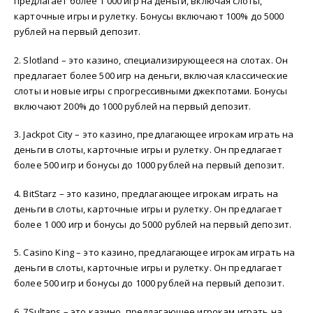
предлагает более 1 000 игр на деньги, включая слоты,
карточные игры и рулетку. Бонусы включают 100% до 5000
рублей на первый депозит.
2. Slotland – это казино, специализирующееся на слотах. Он
предлагает более 500 игр на деньги, включая классические
слоты и новые игры с прогрессивными джекпотами. Бонусы
включают 200% до 1000 рублей на первый депозит.
3. Jackpot City – это казино, предлагающее игрокам играть на
деньги в слоты, карточные игры и рулетку. Он предлагает
более 500 игр и бонусы до 1000 рублей на первый депозит.
4. BitStarz – это казино, предлагающее игрокам играть на
деньги в слоты, карточные игры и рулетку. Он предлагает
более 1 000 игр и бонусы до 5000 рублей на первый депозит.
5. Casino King – это казино, предлагающее игрокам играть на
деньги в слоты, карточные игры и рулетку. Он предлагает
более 500 игр и бонусы до 1000 рублей на первый депозит.
6. 7Sultans – это казино, предлагающее игрокам играть на