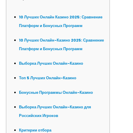
10 Лучших Онлайн Казино 2025: Сравнение
Платформ и Бонусных Программ
10 Лучших Онлайн-Казино 2025: Сравнение
Платформ и Бонусных Программ
Выборка Лучших Онлайн-Казино
Топ 5 Лучших Онлайн-Казино
Бонусные Программы Онлайн-Казино
Выборка Лучших Онлайн-Казино для
Российских Игроков
Критерии отбора