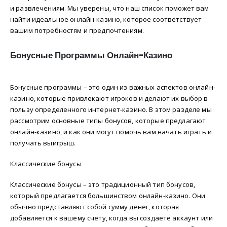
и развлечениям. Мы уверены, что наш список поможет вам
найти идеальное онлайн-казино, которое соответствует
вашим потребностям и предпочтениям.
Бонусные Программы Онлайн-Казино
Бонусные программы – это один из важных аспектов онлайн-
казино, которые привлекают игроков и делают их выбор в
пользу определенного интернет-казино. В этом разделе мы
рассмотрим основные типы бонусов, которые предлагают
онлайн-казино, и как они могут помочь вам начать играть и
получать выигрыш.
Классические бонусы
Классические бонусы – это традиционный тип бонусов,
который предлагается большинством онлайн-казино. Они
обычно представляют собой сумму денег, которая
добавляется к вашему счету, когда вы создаете аккаунт или