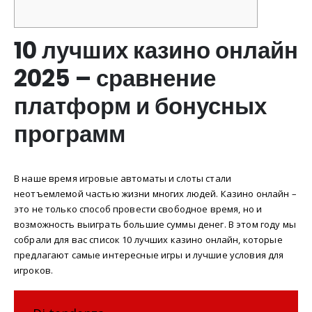
10 лучших казино онлайн
2025 – сравнение
платформ и бонусных
программ
В наше время игровые автоматы и слоты стали
неотъемлемой частью жизни многих людей. Казино онлайн –
это не только способ провести свободное время, но и
возможность выиграть большие суммы денег. В этом году мы
собрали для вас список 10 лучших казино онлайн, которые
предлагают самые интересные игры и лучшие условия для
игроков.