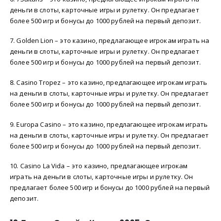
деньги в слоты, карточные игры и рулетку. Он предлагает
более 500 игр и бонусы до 1000 рублей на первый депозит.
7. Golden Lion – это казино, предлагающее игрокам играть на
деньги в слоты, карточные игры и рулетку. Он предлагает
более 500 игр и бонусы до 1000 рублей на первый депозит.
8. Casino Tropez – это казино, предлагающее игрокам играть
на деньги в слоты, карточные игры и рулетку. Он предлагает
более 500 игр и бонусы до 1000 рублей на первый депозит.
9. Europa Casino – это казино, предлагающее игрокам играть
на деньги в слоты, карточные игры и рулетку. Он предлагает
более 500 игр и бонусы до 1000 рублей на первый депозит.
10. Casino La Vida – это казино, предлагающее игрокам
играть на деньги в слоты, карточные игры и рулетку. Он
предлагает более 500 игр и бонусы до 1000 рублей на первый
депозит.