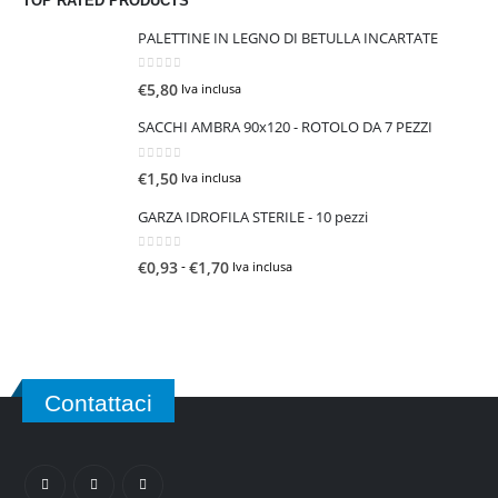
TOP RATED PRODUCTS
PALETTINE IN LEGNO DI BETULLA INCARTATE
0
Su 5
€
5,80
Iva inclusa
SACCHI AMBRA 90x120 - ROTOLO DA 7 PEZZI
0
Su 5
€
1,50
Iva inclusa
GARZA IDROFILA STERILE - 10 pezzi
0
Su 5
F
-
€
0,93
€
1,70
Iva inclusa
a
s
c
i
a
Contattaci
d
i
p
r