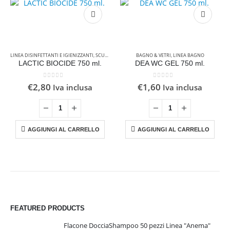
LINEA DISINFETTANTI E IGIENIZZANTI
,
SCUOLA
BAGNO & VETRI
,
LINEA BAGNO
LACTIC BIOCIDE 750 ml.
DEA WC GEL 750 ml.
0
Su 5
0
Su 5
€
2,80
€
1,60
Iva inclusa
Iva inclusa
AGGIUNGI AL CARRELLO
AGGIUNGI AL CARRELLO
FEATURED PRODUCTS
Flacone DocciaShampoo 50 pezzi Linea "Anema"