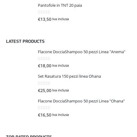
Pantofole in TNT 20 paia
0
Su 5
€
13,50
Iva inclusa
LATEST PRODUCTS
Flacone DocciaShampoo 50 pezzi Linea "Anema"
0
Su 5
€
18,00
Iva inclusa
Set Rasatura 150 pezzi linea Ohana
0
Su 5
€
25,00
Iva inclusa
Flacone DocciaShampoo 50 pezzi Linea "Ohana"
0
Su 5
€
16,50
Iva inclusa