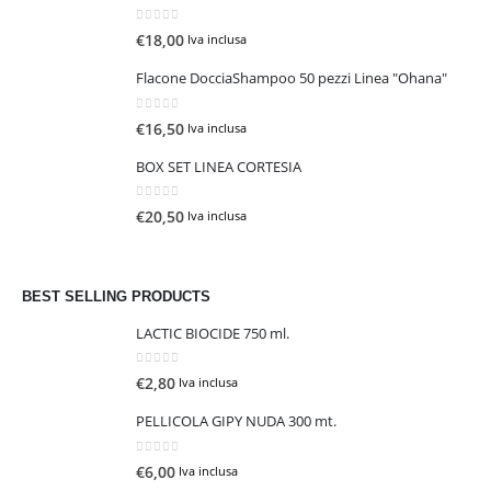
0
Su 5
€
18,00
Iva inclusa
Flacone DocciaShampoo 50 pezzi Linea "Ohana"
0
Su 5
€
16,50
Iva inclusa
BOX SET LINEA CORTESIA
0
Su 5
€
20,50
Iva inclusa
BEST SELLING PRODUCTS
LACTIC BIOCIDE 750 ml.
0
Su 5
€
2,80
Iva inclusa
PELLICOLA GIPY NUDA 300 mt.
0
Su 5
€
6,00
Iva inclusa