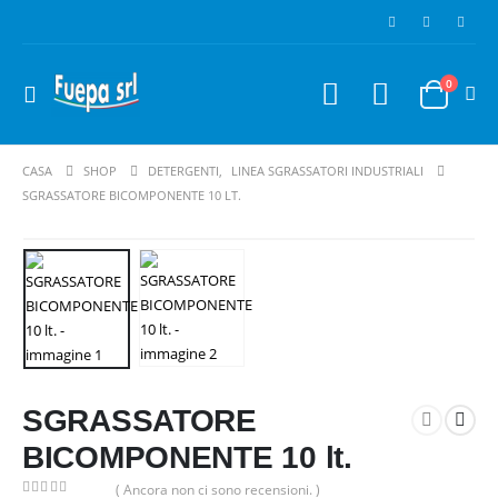
0
CASA
SHOP
DETERGENTI
,
LINEA SGRASSATORI INDUSTRIALI
SGRASSATORE BICOMPONENTE 10 LT.
SGRASSATORE
BICOMPONENTE 10 lt.
( Ancora non ci sono recensioni. )