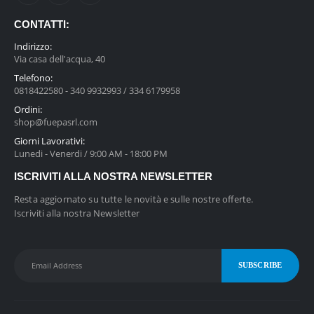
e
z
CONTATTI:
z
Indirizzo:
o
Via casa dell'acqua, 40
:
Telefono:
d
0818422580 - 340 9932993 / 334 6179958
a
Ordini:
€
shop@fuepasrl.com
0
Giorni Lavorativi:
,
Lunedi - Venerdi / 9:00 AM - 18:00 PM
9
ISCRIVITI ALLA NOSTRA NEWSLETTER
3
a
Resta aggiornato su tutte le novità e sulle nostre offerte.
€
Iscriviti alla nostra Newsletter
1
,
7
0