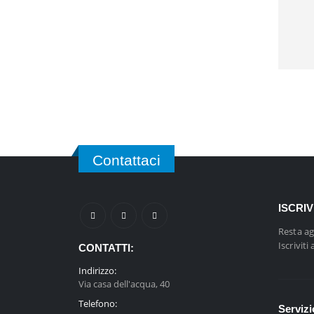
Contattaci
ISCRI
Resta ag
Iscriviti
CONTATTI:
Indirizzo:
Via casa dell'acqua, 40
Telefono:
Servizi